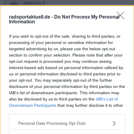
Klatscht
0
Besucher
0
radsportaktuell.de -
Do Not Process My Personal
Information
Vorheriger Artikel
Nächster Artikel
"Die Fahrer sind
Wout Van Aert hofft
deswegen gestürzt" -
auf Comeback bei
If you wish to opt-out of the sale, sharing to third parties, or
Adam Hansen über
Kuurne-Brüssel-
processing of your personal or sensitive information for
den unglaublichen
Kuurne: "Wir müssen
targeted advertising by us, please use the below opt-out
Fehler im Ziel von
zugeben, dass wir
section to confirm your selection. Please note that after your
Faun-Ardeche
gestern als Team
opt-out request is processed you may continue seeing
nicht da waren"
interest-based ads based on personal information utilized by
us or personal information disclosed to third parties prior to
your opt-out. You may separately opt-out of the further
disclosure of your personal information by third parties on the
IAB’s list of downstream participants. This information may
also be disclosed by us to third parties on the
IAB’s List of
Downstream Participants
that may further disclose it to other
third parties.
Personal Data Processing Opt Outs