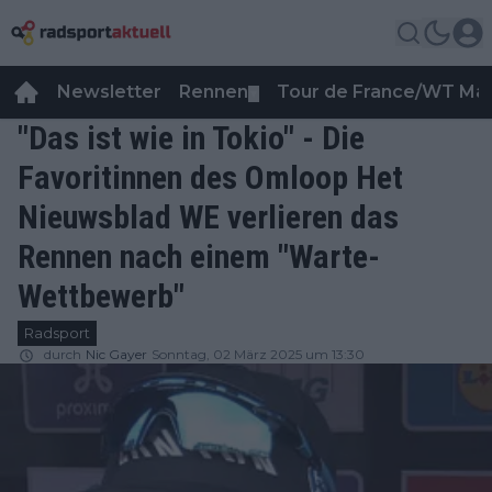
Newsletter
Rennen
Tour de France/WT Ma
▼
"Das ist wie in Tokio" - Die
Favoritinnen des Omloop Het
Nieuwsblad WE verlieren das
Rennen nach einem "Warte-
Wettbewerb"
Radsport
durch
Nic Gayer
Sonntag, 02 März 2025 um 13:30