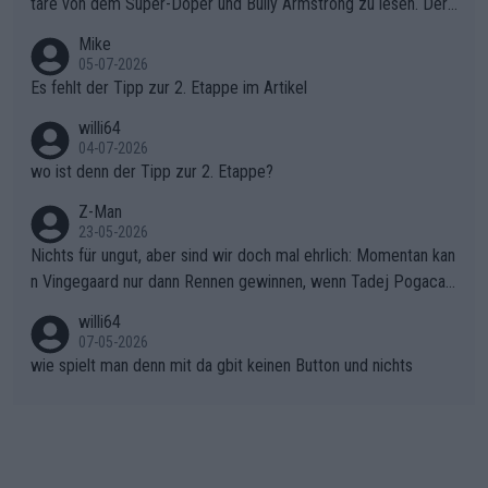
war das Loch zu Niewiadoma bereits zu groß, um es im Allein
tare von dem Super-Doper und Bully Armstrong zu lesen. Der
gang auf den steilen Schlusskilometern noch einmal zu schließ
Typ ist so was von daneben. Er kann seine Meinung haben, abe
Mike
en.Teurer Sekundenpoker: Die Quittung sind nun 15 Sekunden
r die gehört nicht in dieses Medium!
05-07-2026
Rückstand im Gesamtklassement – ein Polster, das Niewiado
Es fehlt der Tipp zur 2. Etappe im Artikel
ma vor der Schlussetappe nach Nizza alle Trümpfe in die Hand
willi64
gibt. Diese Etappe wird sicher als der psychologische Wendep
04-07-2026
unkt dieser Tour in die Geschichte eingehen. Wenn man bei so
wo ist denn der Tipp zur 2. Etappe?
einem harten Aufstieg einmal den Moment verpasst und der K
onkurrentin die "zweite Luft" schenkt, ist der Schaden am Ber
Z-Man
23-05-2026
g kaum noch zu reparieren.Vor uns liegt nun das große Finale R
Nichts für ungut, aber sind wir doch mal ehrlich: Momentan kan
ichtung Nizza. Niewiadoma hat psychologisch Oberwasser, ab
n Vingegaard nur dann Rennen gewinnen, wenn Tadej Pogacar
er SD Worx und Vollering müssen jetzt All-In gehen. (gregman
nicht mitfährt!!!
n)
willi64
07-05-2026
wie spielt man denn mit da gbit keinen Button und nichts