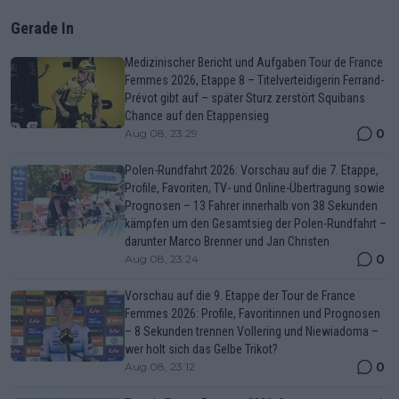
Gerade In
Medizinischer Bericht und Aufgaben Tour de France
Femmes 2026, Etappe 8 – Titelverteidigerin Ferrand-
Prévot gibt auf – später Sturz zerstört Squibans
Chance auf den Etappensieg
0
Aug 08, 23:29
Polen-Rundfahrt 2026: Vorschau auf die 7. Etappe,
Profile, Favoriten, TV- und Online-Übertragung sowie
Prognosen – 13 Fahrer innerhalb von 38 Sekunden
kämpfen um den Gesamtsieg der Polen-Rundfahrt –
darunter Marco Brenner und Jan Christen
0
Aug 08, 23:24
Vorschau auf die 9. Etappe der Tour de France
Femmes 2026: Profile, Favoritinnen und Prognosen
– 8 Sekunden trennen Vollering und Niewiadoma –
wer holt sich das Gelbe Trikot?
0
Aug 08, 23:12