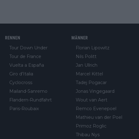
RENNEN
MÄNNER
Tour Down Under
Florian Lipowitz
Tour de France
Nils Politt
Vuelta a España
Jan Ullrich
Giro d'Italia
Marcel Kittel
Cyclocross
Tadej Pogacar
Mailand-Sanremo
Jonas Vingegaard
Flandern-Rundfahrt
Wout van Aert
Paris-Roubaix
Remco Evenepoel
Mathieu van der Poel
Primoz Roglic
Thibau Nys