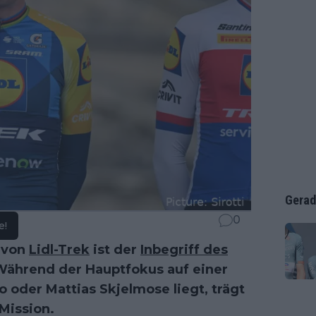
Gerad
0
e!
 von
Lidl-Trek
ist der
Inbegriff des
Während der Hauptfokus auf einer
oder Mattias Skjelmose liegt, trägt
 Mission.