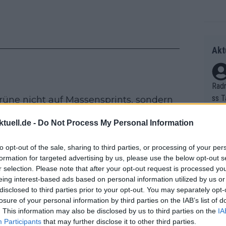
Akt
Radr
ss T
Grüne nicht auf Massensprints, sondern
onen
ielseitigkeit und Anpassungsfähigkeit,
as g
tuell.de -
Do Not Process My Personal Information
Erfo
Mich
Zeic
to opt-out of the sale, sharing to third parties, or processing of your per
Gest
ung
formation for targeted advertising by us, please use the below opt-out s
et. 
r selection. Please note that after your opt-out request is processed y
eing interest-based ads based on personal information utilized by us or
ren Rückschlägen, inklusive eines
Auf 
disclosed to third parties prior to your opt-out. You may separately opt-
s. Jetzt stimme das Gefühl wieder,
V?
losure of your personal information by third parties on the IAB’s list of
. This information may also be disclosed by us to third parties on the
IA
vorschau
. Trotz eines ernüchternden
Participants
that may further disclose it to other third parties.