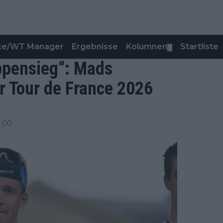
nce/WT Manager
Ergebnisse
Kolumnen
Startliste
▼
appensieg“: Mads
er Tour de France 2026
9:00