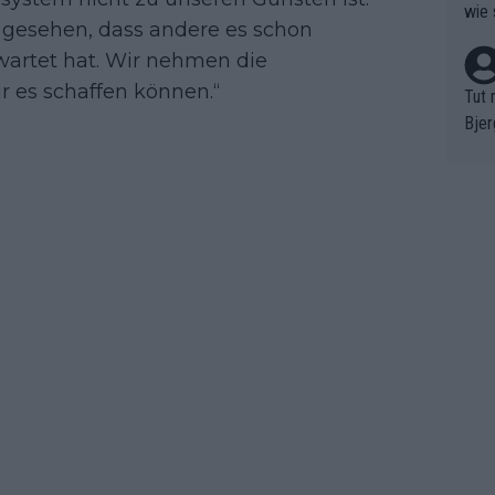
wie 
n gesehen, dass andere es schon
wartet hat. Wir nehmen die
r es schaffen können.“
Tut 
Bjer
oten
ne "
meis
chte
r de
bst 