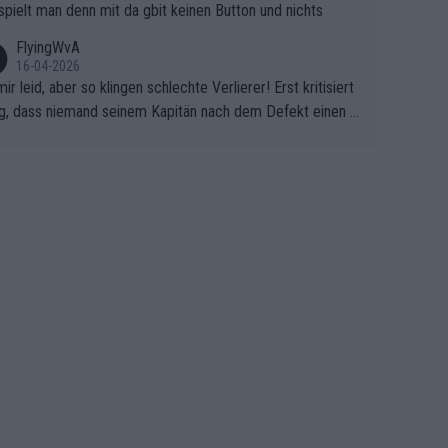
spielt man denn mit da gbit keinen Button und nichts
FlyingWvA
16-04-2026
mir leid, aber so klingen schlechte Verlierer! Erst kritisiert
g, dass niemand seinem Kapitän nach dem Defekt einen r
 Teppich ausrollt. Dann schimpft Pogacar selber über sei
Shimano-Schubkarre", ehe Morgado denkt, dass der Welt
ter mit einem platten Reifen ins Velodrome einfuhr. Schle
r Stil!!! Insbesondere, wenn man sich die Rennsituation vo
m Defekt anschaut - wer andern eine Grube gräbt, fällt sel
hinein.