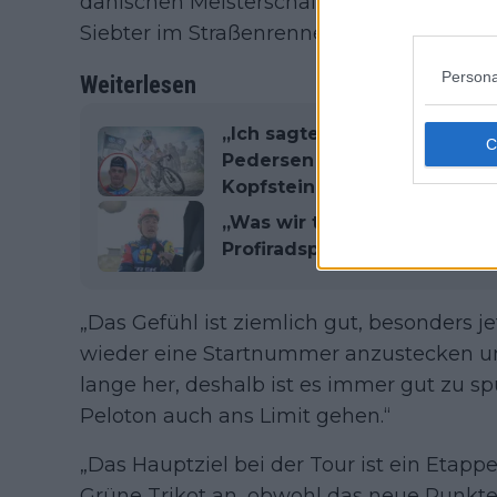
dänischen Meisterschaftswochenendes, da
Siebter im Straßenrennen beendete.
Persona
Weiterlesen
„Ich sagte: ‚Das kann doch n
Pedersen über den Albtraum
Kopfsteinpflaster von Paris–
„Was wir tun, ist nicht ges
Profiradsport sei weit davo
„Das Gefühl ist ziemlich gut, besonders j
wieder eine Startnummer anzustecken un
lange her, deshalb ist es immer gut zu sp
Peloton auch ans Limit gehen.“
„Das Hauptziel bei der Tour ist ein Etapp
Grüne Trikot an, obwohl das neue Punkte