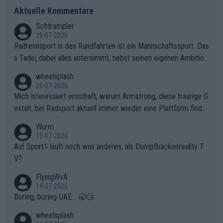
Aktuelle Kommentare
Schtrampler
29-07-2026
Radrennsport in den Rundfahrten ist ein Mannschaftssport. Das
s Tadej dabei alles unternimmt, nebst seinen eigenen Ambition
en, gegenüber seinen Helfern Solidarität zu zeigen und so das
wheelsplash
ganze Team auch mental stark zu machen und konkret am Erf
26-07-2026
olg teilzuhaben, ist ihm ganz hoch anzurechnen. Das ist ein Zei
Mich interessiert ernsthaft, warum Armstrong, diese traurige G
chen weit über den Radsport hinaus.
estalt, bei Radsport aktuell immer wieder eine Plattform finde
t. Könnte mir die Redaktion diese Frage beantworten?
Wurm
15-07-2026
Auf Sport1 läuft noch was anderes, als Dumpfbackenreality T
V?
FlyingWvA
14-07-2026
Boring, boring UAE... 🥱😴
wheelsplash