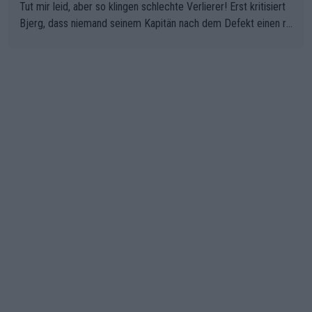
Tut mir leid, aber so klingen schlechte Verlierer! Erst kritisiert
Bjerg, dass niemand seinem Kapitän nach dem Defekt einen ro
ten Teppich ausrollt. Dann schimpft Pogacar selber über seine
"Shimano-Schubkarre", ehe Morgado denkt, dass der Weltmeis
ter mit einem platten Reifen ins Velodrome einfuhr. Schlechter
Stil!!! Insbesondere, wenn man sich die Rennsituation vor dem
Defekt anschaut - wer andern eine Grube gräbt, fällt selbst hin
ein.