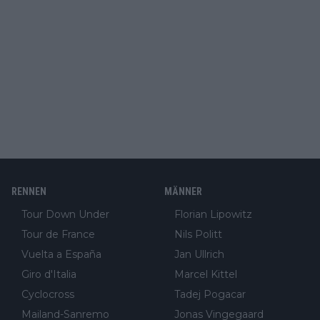
RENNEN
MÄNNER
Tour Down Under
Florian Lipowitz
Tour de France
Nils Politt
Vuelta a España
Jan Ullrich
Giro d'Italia
Marcel Kittel
Cyclocross
Tadej Pogacar
Mailand-Sanremo
Jonas Vingegaard