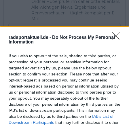
Ordner – überprüfe ihn daher bitte ebenfalls.
Alle wichtigen News, Ergebnisse und
Rennvorschauen – täglich kompakt per E-
Mail.
radsportaktuell.de -
Do Not Process My Personal
Abonnieren
Information
If you wish to opt-out of the sale, sharing to third parties, or
processing of your personal or sensitive information for
Pascal Michiels
targeted advertising by us, please use the below opt-out
SEO-Manager, Sportjournalist und Editor-in-chief
section to confirm your selection. Please note that after your
In meiner Nachbarschaft wuchs man mit der Tour de
opt-out request is processed you may continue seeing
France auf. Sie war überall – es waren die letzten großen
interest-based ads based on personal information utilized by
Jahre von Eddy Merckx. Wir waren Kinder, trugen Trikots
us or personal information disclosed to third parties prior to
und spielten die gesamte Rundfahrt nach. Zwei Brücken
your opt-out. You may separately opt-out of the further
wurden zu unseren „Bergen“, und wir rasten über
Straßen, als Autos noch nicht den Ton angaben. Mit 13
disclosure of your personal information by third parties on the
Jahren war mein Herz endgültig dem Radsport verfallen.
IAB’s list of downstream participants. This information may
In einem Urlaub in Frankreich durfte ich nach langem
also be disclosed by us to third parties on the
IAB’s List of
Drängen eine echte Bergetappe fahren – mit meinem
Downstream Participants
that may further disclose it to other
Fahrrad von zu Hause, drei Gängen, Licht, dicken Reifen
third parties.