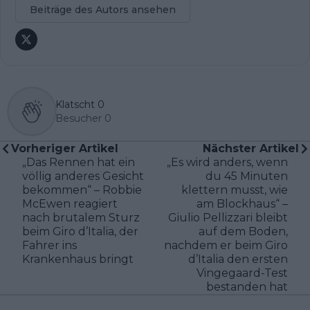
Beiträge des Autors ansehen
Klatscht
0
Besucher
0
Vorheriger Artikel
Nächster Artikel
„Das Rennen hat ein
„Es wird anders, wenn
völlig anderes Gesicht
du 45 Minuten
bekommen“ – Robbie
klettern musst, wie
McEwen reagiert
am Blockhaus“ –
nach brutalem Sturz
Giulio Pellizzari bleibt
beim Giro d’Italia, der
auf dem Boden,
Fahrer ins
nachdem er beim Giro
Krankenhaus bringt
d’Italia den ersten
Vingegaard-Test
bestanden hat