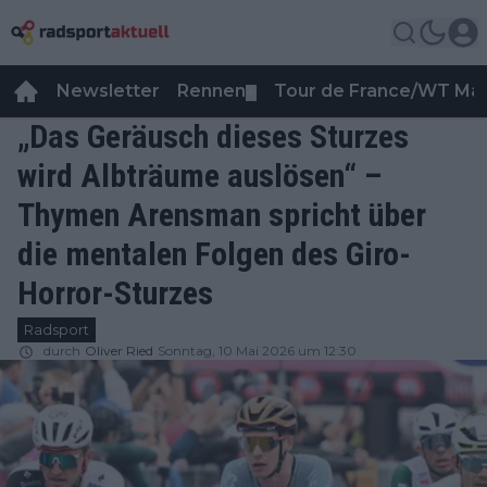
Newsletter
Rennen
Tour de France/WT Ma
▼
„Das Geräusch dieses Sturzes
wird Albträume auslösen“ –
Thymen Arensman spricht über
die mentalen Folgen des Giro-
Horror-Sturzes
Radsport
durch
Oliver Ried
Sonntag, 10 Mai 2026 um 12:30