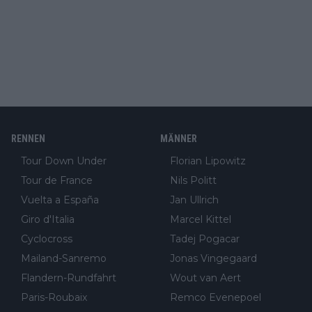
RENNEN
MÄNNER
Tour Down Under
Florian Lipowitz
Tour de France
Nils Politt
Vuelta a España
Jan Ullrich
Giro d'Italia
Marcel Kittel
Cyclocross
Tadej Pogacar
Mailand-Sanremo
Jonas Vingegaard
Flandern-Rundfahrt
Wout van Aert
Paris-Roubaix
Remco Evenepoel