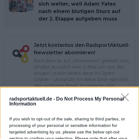
sich weiter, weil Adam Yates
nach einem blutigen Sturz auf
der 2. Etappe aufgeben muss
Jetzt kostenlos den RadsportAktuell-
Newsletter abonnieren!
Nachdem du auf „Abonnieren“ geklickt hast,
erhältst du sofort eine E-Mail von uns. Bei
einigen Lesern landet diese im Spam-
Ordner – überprüfe ihn daher bitte ebenfalls.
Alle wichtigen News, Ergebnisse und
Rennvorschauen – täglich kompakt per E-
Mail.
radsportaktuell.de -
Do Not Process My Personal
Information
If you wish to opt-out of the sale, sharing to third parties, or
Abonnieren
processing of your personal or sensitive information for
targeted advertising by us, please use the below opt-out
section to confirm your selection. Please note that after your