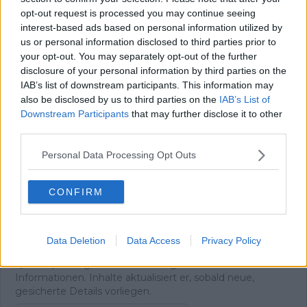
opt-out request is processed you may continue seeing
Oliver Ried
interest-based ads based on personal information utilized by
Redakteur
us or personal information disclosed to third parties prior to
Oliver Ried ist seit Anfang 2025 Redakteur bei
your opt-out. You may separately opt-out of the further
Radsportaktuell.de. Er berichtet dort über den
disclosure of your personal information by third parties on the
professionellen Radsport und begleitet das Geschehen
IAB’s list of downstream participants. This information may
von der WorldTour bis zu wichtigen nationalen und
internationalen Rennen. Sein Schwerpunkt liegt auf
also be disclosed by us to third parties on the
IAB’s List of
aktuellen Rennberichten, Einordnungen und
Downstream Participants
that may further disclose it to other
Hintergrundtexten, mit denen er sportliche
third parties.
Entwicklungen im Peloton verständlich und präzise
erklärt. Bei großen Renntagen arbeitet er zudem mit
Personal Data Processing Opt Outs
Live-Formaten, um das Geschehen fortlaufend zu
dokumentieren und zeitnah einzuordnen.
CONFIRM
Oliver ist in Würzburg stationiert. Neben seiner
redaktionellen Arbeit ist er sportlich selbst aktiv und
bringt dadurch zusätzliche Praxisnähe in seine
Berichterstattung ein. Er studiert Grundschullehramt und
Data Deletion
Data Access
Privacy Policy
legt bei seinen Artikeln Wert auf sorgfältige
Quellenprüfung, klare Einordnung und verlässliche
Informationen. Inhalte aktualisiert er, sobald neue,
gesicherte Details vorliegen.