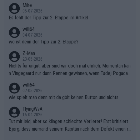
Typ ist so was von daneben. Er kann seine Meinung haben, abe
Mike
r die gehört nicht in dieses Medium!
05-07-2026
Es fehlt der Tipp zur 2. Etappe im Artikel
willi64
04-07-2026
wo ist denn der Tipp zur 2. Etappe?
Z-Man
23-05-2026
Nichts für ungut, aber sind wir doch mal ehrlich: Momentan kan
n Vingegaard nur dann Rennen gewinnen, wenn Tadej Pogacar
nicht mitfährt!!!
willi64
07-05-2026
wie spielt man denn mit da gbit keinen Button und nichts
FlyingWvA
16-04-2026
Tut mir leid, aber so klingen schlechte Verlierer! Erst kritisiert
Bjerg, dass niemand seinem Kapitän nach dem Defekt einen ro
ten Teppich ausrollt. Dann schimpft Pogacar selber über seine