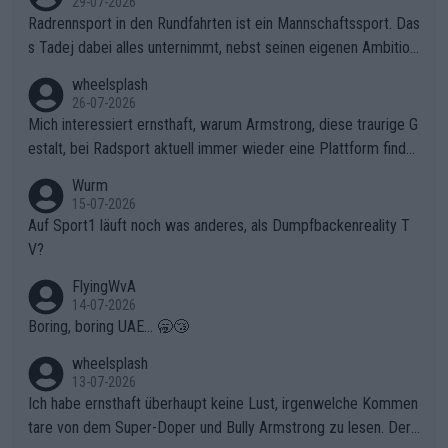
29-07-2026
Radrennsport in den Rundfahrten ist ein Mannschaftssport. Das
s Tadej dabei alles unternimmt, nebst seinen eigenen Ambition
en, gegenüber seinen Helfern Solidarität zu zeigen und so das
wheelsplash
ganze Team auch mental stark zu machen und konkret am Erf
26-07-2026
olg teilzuhaben, ist ihm ganz hoch anzurechnen. Das ist ein Zei
Mich interessiert ernsthaft, warum Armstrong, diese traurige G
chen weit über den Radsport hinaus.
estalt, bei Radsport aktuell immer wieder eine Plattform finde
t. Könnte mir die Redaktion diese Frage beantworten?
Wurm
15-07-2026
Auf Sport1 läuft noch was anderes, als Dumpfbackenreality T
V?
FlyingWvA
14-07-2026
Boring, boring UAE... 🥱😴
wheelsplash
13-07-2026
Ich habe ernsthaft überhaupt keine Lust, irgenwelche Kommen
tare von dem Super-Doper und Bully Armstrong zu lesen. Der