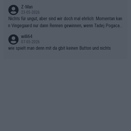
onkurrentin die "zweite Luft" schenkt, ist der Schaden am Ber
Z-Man
23-05-2026
g kaum noch zu reparieren.Vor uns liegt nun das große Finale R
Nichts für ungut, aber sind wir doch mal ehrlich: Momentan kan
ichtung Nizza. Niewiadoma hat psychologisch Oberwasser, ab
n Vingegaard nur dann Rennen gewinnen, wenn Tadej Pogacar
er SD Worx und Vollering müssen jetzt All-In gehen. (gregman
nicht mitfährt!!!
n)
willi64
07-05-2026
wie spielt man denn mit da gbit keinen Button und nichts