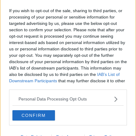
If you wish to opt-out of the sale, sharing to third parties, or
processing of your personal or sensitive information for
Abonnieren
targeted advertising by us, please use the below opt-out
section to confirm your selection. Please note that after your
opt-out request is processed you may continue seeing
Oliver Ried
interest-based ads based on personal information utilized by
Redakteur
us or personal information disclosed to third parties prior to
Oliver Ried ist seit Anfang 2025 Redakteur bei
your opt-out. You may separately opt-out of the further
Radsportaktuell.de. Er berichtet dort über den
disclosure of your personal information by third parties on the
professionellen Radsport und begleitet das Geschehen
IAB’s list of downstream participants. This information may
von der WorldTour bis zu wichtigen nationalen und
also be disclosed by us to third parties on the
IAB’s List of
internationalen Rennen. Sein Schwerpunkt liegt auf
Downstream Participants
that may further disclose it to other
aktuellen Rennberichten, Einordnungen und
third parties.
Hintergrundtexten, mit denen er sportliche
Entwicklungen im Peloton verständlich und präzise
Personal Data Processing Opt Outs
erklärt. Bei großen Renntagen arbeitet er zudem mit
Live-Formaten, um das Geschehen fortlaufend zu
CONFIRM
dokumentieren und zeitnah einzuordnen.
Oliver ist in Würzburg stationiert. Neben seiner
redaktionellen Arbeit ist er sportlich selbst aktiv und
bringt dadurch zusätzliche Praxisnähe in seine