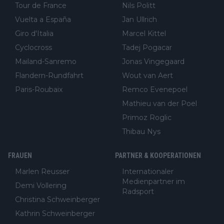
Tour de France
Nils Politt
Vuelta a España
Jan Ullrich
Giro d'Italia
Marcel Kittel
Cyclocross
Tadej Pogacar
Mailand-Sanremo
Jonas Vingegaard
Flandern-Rundfahrt
Wout van Aert
Paris-Roubaix
Remco Evenepoel
Mathieu van der Poel
Primoz Roglic
Thibau Nys
FRAUEN
PARTNER & KOOPERATIONEN
Marlen Reusser
Internationaler
Medienpartner im
Demi Vollering
Radsport
Christina Schweinberger
Kathrin Schweinberger