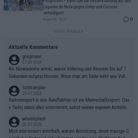
Prognosen – Kann Gall die Gesamtführung auf den
Lagunas de Neila gegen Onley und Ciccone
verteidigen?
0
Aug 08, 15:27
Mehr Artikel
Aktuelle Kommentare
gregmann
07-08-2026
Als Niewiadoma antrat, waren Vollering und Reusser bis auf 7
Sekunden aufgeschlossen. Wenn man am Ende sieht wie Voller
ing Reusser hat stehen lassen, ist es unverständlich, wieso Voll
Schtrampler
ering die 7 Sekunden zu Niewiadoma nicht geschlossen hat un
29-07-2026
d den Abstand hat anwachsen lassen. Ein schwerer taktischer
Radrennsport in den Rundfahrten ist ein Mannschaftssport. Das
Fehler, der den Tour Sieg kosten wird.Diese Beobachtung trifft
s Tadej dabei alles unternimmt, nebst seinen eigenen Ambition
den taktischen Kern dieser dramatischen Etappe perfekt. Die
en, gegenüber seinen Helfern Solidarität zu zeigen und so das
wheelsplash
Zögerlichkeit von Demi Vollering in diesem Moment war das e
ganze Team auch mental stark zu machen und konkret am Erf
26-07-2026
ntscheidende Puzzleteil, das Katarzyna Niewiadoma die Tür z
olg teilzuhaben, ist ihm ganz hoch anzurechnen. Das ist ein Zei
Mich interessiert ernsthaft, warum Armstrong, diese traurige G
um Gelben Trikot geöffnet hat.Das taktische Dilemma am Mon
chen weit über den Radsport hinaus.