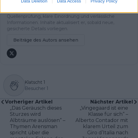
Data Deletion
Data Access
Privacy Policy
Berichterstattung ein. Er studiert Grundschullehramt und
legt bei seinen Artikeln Wert auf sorgfältige
Quellenprüfung, klare Einordnung und verlässliche
Informationen. Inhalte aktualisiert er, sobald neue,
gesicherte Details vorliegen.
Beiträge des Autors ansehen
Klatscht
1
Besucher
1
Vorheriger Artikel
Nächster Artikel
„Das Geräusch dieses
„Vingegaard ist eine
Sturzes wird
Klasse für sich“ –
Albträume auslösen“ –
Alberto Contador mit
Thymen Arensman
klarem Urteil zum
spricht über die
Giro d’Italia nach