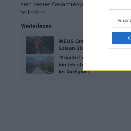
sein bestes Gesamtergebnis bei den 23 g
teilnahm.
Persona
Weiterlesen
INEOS Grenadiers enthüllen of
Saison 2024 mit Gobik
"Erkältet oder mit Corona 
bin ich strikt dagegen" - K
im Radsport