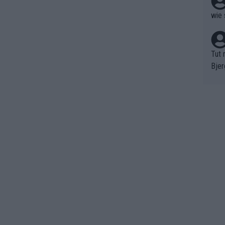
wie 
Tut 
Bjer
oten
ne "
meis
chte
r de
bst 