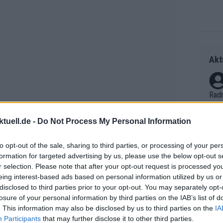
Akt
Radr
ss T
onen
tuell.de -
Do Not Process My Personal Information
as g
Erfo
Mich
to opt-out of the sale, sharing to third parties, or processing of your per
Zeic
formation for targeted advertising by us, please use the below opt-out s
Gest
sturier während seiner langen
r selection. Please note that after your opt-out request is processed y
et. 
ros, Astana, Saxo Bank,
Cofidis
,
eing interest-based ads based on personal information utilized by us or
ier Siege hinzu, den letzten in
disclosed to third parties prior to your opt-out. You may separately opt-
Auf 
losure of your personal information by third parties on the IAB’s list of
wo er auch den 10. Rang in der
V?
. This information may also be disclosed by us to third parties on the
IA
wurde er 9. bei der
Tour de France
,
Participants
that may further disclose it to other third parties.