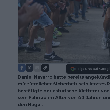
Folgt uns auf Googl
Daniel Navarro hatte bereits angekündi
mit ziemlicher Sicherheit sein letztes
bestätigte der asturische Kletterer vo
sein Fahrrad im Alter von 40 Jahren un
den Nagel.