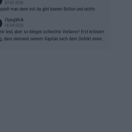
07-05-2026
spielt man denn mit da gbit keinen Button und nichts
FlyingWvA
16-04-2026
mir leid, aber so klingen schlechte Verlierer! Erst kritisiert
g, dass niemand seinem Kapitän nach dem Defekt einen r
 Teppich ausrollt. Dann schimpft Pogacar selber über sei
Shimano-Schubkarre", ehe Morgado denkt, dass der Welt
ter mit einem platten Reifen ins Velodrome einfuhr. Schle
r Stil!!! Insbesondere, wenn man sich die Rennsituation vo
m Defekt anschaut - wer andern eine Grube gräbt, fällt sel
hinein.