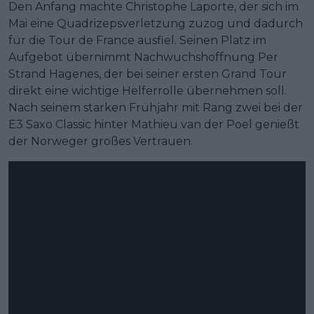
Den Anfang machte Christophe Laporte, der sich im
Mai eine Quadrizepsverletzung zuzog und dadurch
für die Tour de France ausfiel. Seinen Platz im
Aufgebot übernimmt Nachwuchshoffnung Per
Strand Hagenes, der bei seiner ersten Grand Tour
direkt eine wichtige Helferrolle übernehmen soll.
Nach seinem starken Frühjahr mit Rang zwei bei der
E3 Saxo Classic hinter Mathieu van der Poel genießt
der Norweger großes Vertrauen.