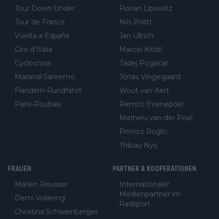
Tour Down Under
Florian Lipowitz
Tour de France
Nils Politt
Vuelta a España
Jan Ullrich
Giro d'Italia
Marcel Kittel
Cyclocross
Tadej Pogacar
Mailand-Sanremo
Jonas Vingegaard
Flandern-Rundfahrt
Wout van Aert
Paris-Roubaix
Remco Evenepoel
Mathieu van der Poel
Primoz Roglic
Thibau Nys
FRAUEN
PARTNER & KOOPERATIONEN
Marlen Reusser
Internationaler
Medienpartner im
Demi Vollering
Radsport
Christina Schweinberger