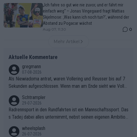
„Ich fahre so gut wie nie zuvor, und er fährt mir
einfach weg“ – Jonas Vingegaard fragt Mattias
Skjelmose: ‚Was kann ich noch tun?‘, während der
Abstand zu Pogacar wächst
0
Aug 07, 11:30
Mehr Artikel
Aktuelle Kommentare
gregmann
07-08-2026
Als Niewiadoma antrat, waren Vollering und Reusser bis auf 7
Sekunden aufgeschlossen. Wenn man am Ende sieht wie Voller
ing Reusser hat stehen lassen, ist es unverständlich, wieso Voll
Schtrampler
ering die 7 Sekunden zu Niewiadoma nicht geschlossen hat un
29-07-2026
d den Abstand hat anwachsen lassen. Ein schwerer taktischer
Radrennsport in den Rundfahrten ist ein Mannschaftssport. Das
Fehler, der den Tour Sieg kosten wird.Diese Beobachtung trifft
s Tadej dabei alles unternimmt, nebst seinen eigenen Ambition
den taktischen Kern dieser dramatischen Etappe perfekt. Die
en, gegenüber seinen Helfern Solidarität zu zeigen und so das
wheelsplash
Zögerlichkeit von Demi Vollering in diesem Moment war das e
ganze Team auch mental stark zu machen und konkret am Erf
26-07-2026