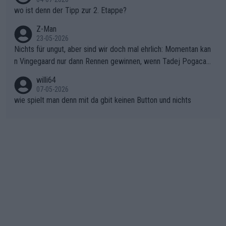
unkt dieser Tour in die Geschichte eingehen. Wenn man bei so
wo ist denn der Tipp zur 2. Etappe?
einem harten Aufstieg einmal den Moment verpasst und der K
onkurrentin die "zweite Luft" schenkt, ist der Schaden am Ber
Z-Man
23-05-2026
g kaum noch zu reparieren.Vor uns liegt nun das große Finale R
Nichts für ungut, aber sind wir doch mal ehrlich: Momentan kan
ichtung Nizza. Niewiadoma hat psychologisch Oberwasser, ab
n Vingegaard nur dann Rennen gewinnen, wenn Tadej Pogacar
er SD Worx und Vollering müssen jetzt All-In gehen. (gregman
nicht mitfährt!!!
n)
willi64
07-05-2026
wie spielt man denn mit da gbit keinen Button und nichts