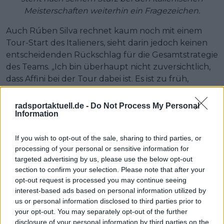
Meisterschaften weiterhin ein Fragezeichen.
Auch Rúben Silva rechnet kaum noch mit einem
Tour-Start des Italieners, sieht darin jedoch keinen
entscheidenden Rückschlag für die Gesamtstrategie
des Teams. „Ich bin überhaupt nicht zuversichtlich,
dass Affini bei der Tour dabei ist. Es ist zu früh,
einfach zu früh. Das Glück wird nicht auf seiner Seite
sein, aber eine Katastrophe ist es nicht.“
radsportaktuell.de -
Do Not Process My Personal
Information
„Affini ist für den ursprünglichen Plan sehr wichtig,
aber wie Carlos sagte: Ich sehe Jorgenson nicht auf
If you wish to opt-out of the sale, sharing to third parties, or
dem Niveau von Del Toro. Er wird Del Toro keinen
processing of your personal or sensitive information for
Druck machen können. Piganzoli in die Auswahl zu
targeted advertising by us, please use the below opt-out
section to confirm your selection. Please note that after your
nehmen, ergibt Sinn, und Ben Tulett danach
opt-out request is processed you may continue seeing
ebenfalls. Visma braucht viele Kletterer.“
interest-based ads based on personal information utilized by
us or personal information disclosed to third parties prior to
Weiterlesen
your opt-out. You may separately opt-out of the further
disclosure of your personal information by third parties on the