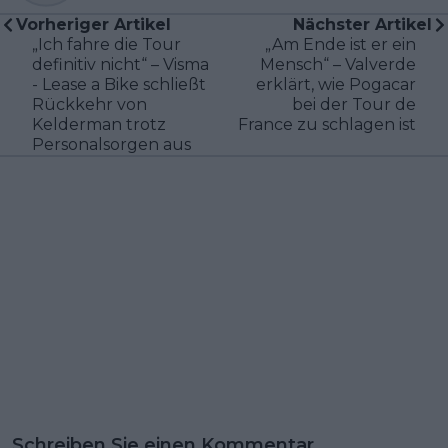
Vorheriger Artikel
Nächster Artikel
„Ich fahre die Tour
„Am Ende ist er ein
definitiv nicht“ – Visma
Mensch“ – Valverde
- Lease a Bike schließt
erklärt, wie Pogacar
Rückkehr von
bei der Tour de
Kelderman trotz
France zu schlagen ist
Personalsorgen aus
Schreiben Sie einen Kommentar