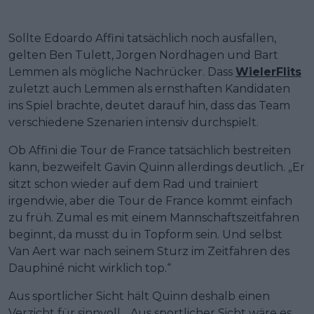
Sollte Edoardo Affini tatsächlich noch ausfallen,
gelten Ben Tulett, Jorgen Nordhagen und Bart
Lemmen als mögliche Nachrücker. Dass
WielerFlits
zuletzt auch Lemmen als ernsthaften Kandidaten
ins Spiel brachte, deutet darauf hin, dass das Team
verschiedene Szenarien intensiv durchspielt.
Ob Affini die Tour de France tatsächlich bestreiten
kann, bezweifelt Gavin Quinn allerdings deutlich. „Er
sitzt schon wieder auf dem Rad und trainiert
irgendwie, aber die Tour de France kommt einfach
zu früh. Zumal es mit einem Mannschaftszeitfahren
beginnt, da musst du in Topform sein. Und selbst
Van Aert war nach seinem Sturz im Zeitfahren des
Dauphiné nicht wirklich top.“
Aus sportlicher Sicht hält Quinn deshalb einen
Verzicht für sinnvoll. „Aus sportlicher Sicht wäre es