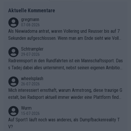
Aktuelle Kommentare
gregmann
07-08-2026
Als Niewiadoma antrat, waren Vollering und Reusser bis auf 7
Sekunden aufgeschlossen. Wenn man am Ende sieht wie Voller
ing Reusser hat stehen lassen, ist es unverständlich, wieso Voll
Schtrampler
ering die 7 Sekunden zu Niewiadoma nicht geschlossen hat un
29-07-2026
d den Abstand hat anwachsen lassen. Ein schwerer taktischer
Radrennsport in den Rundfahrten ist ein Mannschaftssport. Das
Fehler, der den Tour Sieg kosten wird.Diese Beobachtung trifft
s Tadej dabei alles unternimmt, nebst seinen eigenen Ambition
den taktischen Kern dieser dramatischen Etappe perfekt. Die
en, gegenüber seinen Helfern Solidarität zu zeigen und so das
wheelsplash
Zögerlichkeit von Demi Vollering in diesem Moment war das e
ganze Team auch mental stark zu machen und konkret am Erf
26-07-2026
ntscheidende Puzzleteil, das Katarzyna Niewiadoma die Tür z
olg teilzuhaben, ist ihm ganz hoch anzurechnen. Das ist ein Zei
Mich interessiert ernsthaft, warum Armstrong, diese traurige G
um Gelben Trikot geöffnet hat.Das taktische Dilemma am Mon
chen weit über den Radsport hinaus.
estalt, bei Radsport aktuell immer wieder eine Plattform finde
t VentouxDie psychologische Falle: Vollering spekulierte in die
t. Könnte mir die Redaktion diese Frage beantworten?
Wurm
ser Phase darauf, dass Marlen Reusser im Gelben Trikot die N
15-07-2026
achführarbeit leistet, um ihre Gesamtführung zu verteidigen.De
Auf Sport1 läuft noch was anderes, als Dumpfbackenreality T
r Pokereinsatz: Anstatt die verbleibenden 7 Sekunden sofort s
V?
elbst zuzufahren, verließ sich Vollering zu lange auf die Tempo