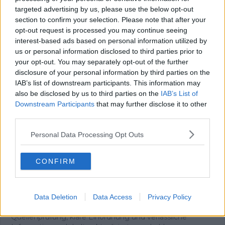
targeted advertising by us, please use the below opt-out
section to confirm your selection. Please note that after your
opt-out request is processed you may continue seeing
Oliver Ried
interest-based ads based on personal information utilized by
Redakteur
us or personal information disclosed to third parties prior to
Oliver Ried ist seit Anfang 2025 Redakteur bei
your opt-out. You may separately opt-out of the further
Radsportaktuell.de. Er berichtet dort über den
disclosure of your personal information by third parties on the
professionellen Radsport und begleitet das Geschehen
IAB’s list of downstream participants. This information may
von der WorldTour bis zu wichtigen nationalen und
also be disclosed by us to third parties on the
IAB’s List of
internationalen Rennen. Sein Schwerpunkt liegt auf
Downstream Participants
that may further disclose it to other
aktuellen Rennberichten, Einordnungen und
third parties.
Hintergrundtexten, mit denen er sportliche
Entwicklungen im Peloton verständlich und präzise
Personal Data Processing Opt Outs
erklärt. Bei großen Renntagen arbeitet er zudem mit
Live-Formaten, um das Geschehen fortlaufend zu
dokumentieren und zeitnah einzuordnen.
CONFIRM
Oliver ist in Würzburg stationiert. Neben seiner
redaktionellen Arbeit ist er sportlich selbst aktiv und
bringt dadurch zusätzliche Praxisnähe in seine
Berichterstattung ein. Er studiert Grundschullehramt und
Data Deletion
Data Access
Privacy Policy
legt bei seinen Artikeln Wert auf sorgfältige
Quellenprüfung, klare Einordnung und verlässliche