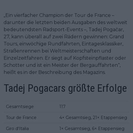
„Ein vierfacher Champion der Tour de France –
darunter die letzten beiden Ausgaben des weltweit
bedeutendsten Radsport-Events –, Tadej Pogačar,
27, kann überall auf zwei Rädern gewinnen: Grand
Tours, einwöchige Rundfahrten, Eintagesklassiker,
Straßenrennen bei Weltmeisterschaften und
Einzelzeitfahren. Er siegt auf Kopfsteinpflaster oder
Schotter und ist ein Meister der Bergauffahrten“,
heißt es in der Beschreibung des Magazins.
Tadej Pogacars größte Erfolge
Gesamtsiege
117
Tour de France
4× Gesamtsieg, 21× Etappensieg
Giro d'Italia
1× Gesamtsieg, 6× Etappensieg