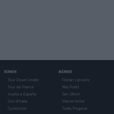
RENNEN
MÄNNER
Tour Down Under
Florian Lipowitz
Tour de France
Nils Politt
Vuelta a España
Jan Ullrich
Giro d'Italia
Marcel Kittel
Cyclocross
Tadej Pogacar