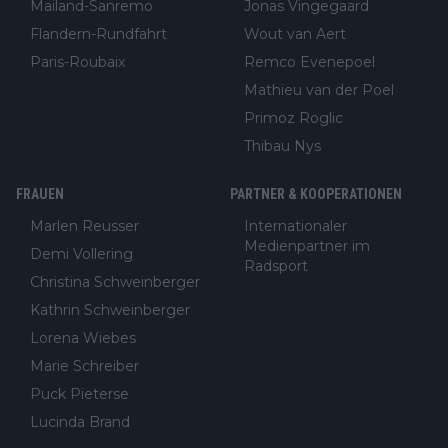
Mailand-Sanremo
Jonas Vingegaard
Flandern-Rundfahrt
Wout van Aert
Paris-Roubaix
Remco Evenepoel
Mathieu van der Poel
Primoz Roglic
Thibau Nys
FRAUEN
PARTNER & KOOPERATIONEN
Marlen Reusser
Internationaler
Medienpartner im
Demi Vollering
Radsport
Christina Schweinberger
Kathrin Schweinberger
Lorena Wiebes
Marie Schreiber
Puck Pieterse
Lucinda Brand