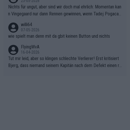
23-05-2026
Nichts für ungut, aber sind wir doch mal ehrlich: Momentan kan
n Vingegaard nur dann Rennen gewinnen, wenn Tadej Pogacar
nicht mitfährt!!!
willi64
07-05-2026
wie spielt man denn mit da gbit keinen Button und nichts
FlyingWvA
16-04-2026
Tut mir leid, aber so klingen schlechte Verlierer! Erst kritisiert
Bjerg, dass niemand seinem Kapitän nach dem Defekt einen ro
ten Teppich ausrollt. Dann schimpft Pogacar selber über seine
"Shimano-Schubkarre", ehe Morgado denkt, dass der Weltmeis
ter mit einem platten Reifen ins Velodrome einfuhr. Schlechter
Stil!!! Insbesondere, wenn man sich die Rennsituation vor dem
Defekt anschaut - wer andern eine Grube gräbt, fällt selbst hin
ein.