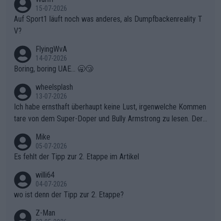
15-07-2026
Auf Sport1 läuft noch was anderes, als Dumpfbackenreality T
V?
FlyingWvA
14-07-2026
Boring, boring UAE... 🥱😴
wheelsplash
13-07-2026
Ich habe ernsthaft überhaupt keine Lust, irgenwelche Kommen
tare von dem Super-Doper und Bully Armstrong zu lesen. Der
Typ ist so was von daneben. Er kann seine Meinung haben, abe
Mike
r die gehört nicht in dieses Medium!
05-07-2026
Es fehlt der Tipp zur 2. Etappe im Artikel
willi64
04-07-2026
wo ist denn der Tipp zur 2. Etappe?
Z-Man