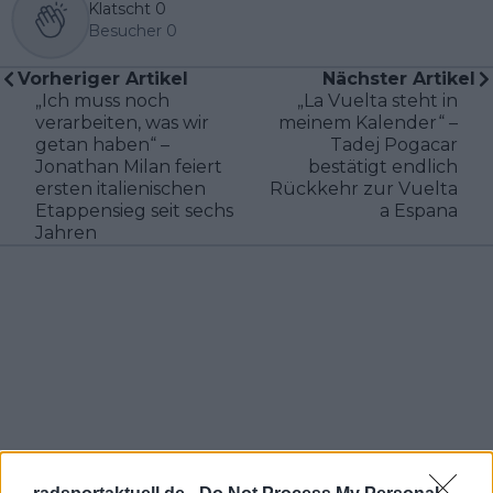
Klatscht
0
Besucher
0
Vorheriger Artikel
Nächster Artikel
„Ich muss noch
„La Vuelta steht in
verarbeiten, was wir
meinem Kalender“ –
getan haben“ –
Tadej Pogacar
Jonathan Milan feiert
bestätigt endlich
ersten italienischen
Rückkehr zur Vuelta
Etappensieg seit sechs
a Espana
Jahren