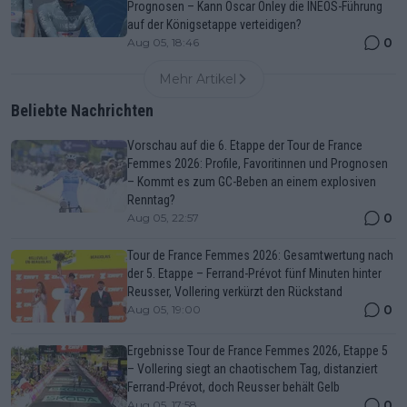
Prognosen – Kann Oscar Onley die INEOS-Führung
auf der Königsetappe verteidigen?
0
Aug 05, 18:46
Mehr Artikel
Beliebte Nachrichten
Vorschau auf die 6. Etappe der Tour de France
Femmes 2026: Profile, Favoritinnen und Prognosen
– Kommt es zum GC-Beben an einem explosiven
Renntag?
0
Aug 05, 22:57
Tour de France Femmes 2026: Gesamtwertung nach
der 5. Etappe – Ferrand-Prévot fünf Minuten hinter
Reusser, Vollering verkürzt den Rückstand
0
Aug 05, 19:00
Ergebnisse Tour de France Femmes 2026, Etappe 5
– Vollering siegt an chaotischem Tag, distanziert
Ferrand-Prévot, doch Reusser behält Gelb
0
Aug 05, 17:58