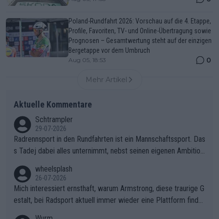
Poland-Rundfahrt 2026: Vorschau auf die 4. Etappe,
Profile, Favoriten, TV- und Online-Übertragung sowie
Prognosen – Gesamtwertung steht auf der einzigen
Bergetappe vor dem Umbruch
0
Aug 05, 18:53
Mehr Artikel
Aktuelle Kommentare
Schtrampler
29-07-2026
Radrennsport in den Rundfahrten ist ein Mannschaftssport. Das
s Tadej dabei alles unternimmt, nebst seinen eigenen Ambition
en, gegenüber seinen Helfern Solidarität zu zeigen und so das
wheelsplash
ganze Team auch mental stark zu machen und konkret am Erf
26-07-2026
olg teilzuhaben, ist ihm ganz hoch anzurechnen. Das ist ein Zei
Mich interessiert ernsthaft, warum Armstrong, diese traurige G
chen weit über den Radsport hinaus.
estalt, bei Radsport aktuell immer wieder eine Plattform finde
t. Könnte mir die Redaktion diese Frage beantworten?
Wurm