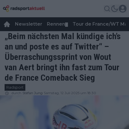
Newsletter
Rennen
Tour de France/WT Ma
▼
„Beim nächsten Mal kündige ich’s
an und poste es auf Twitter“ –
Überraschungssprint von Wout
van Aert bringt ihn fast zum Tour
de France Comeback Sieg
Radsport
durch
Stefan Jung
Samstag, 12 Juli 2025 um 18:30