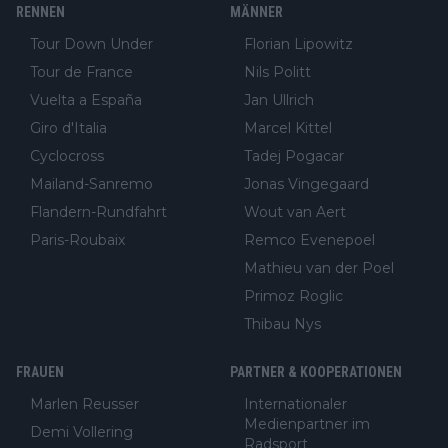
RENNEN
MÄNNER
Tour Down Under
Florian Lipowitz
Tour de France
Nils Politt
Vuelta a España
Jan Ullrich
Giro d'Italia
Marcel Kittel
Cyclocross
Tadej Pogacar
Mailand-Sanremo
Jonas Vingegaard
Flandern-Rundfahrt
Wout van Aert
Paris-Roubaix
Remco Evenepoel
Mathieu van der Poel
Primoz Roglic
Thibau Nys
FRAUEN
PARTNER & KOOPERATIONEN
Marlen Reusser
Internationaler
Medienpartner im
Demi Vollering
Radsport