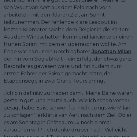
technischen Finale gut zu positionieren, während
sich Wout van Aert aus dem Feld nach vorn
arbeitete – mit dem klaren Ziel, am Sprint
teilzunehmen. Der fehlende klare Leadout im
letzten Kilometer spielte dem Belgier in die Karten:
Aus dem Windschatten kommend lancierte er einen
frühen Sprint, mit dem er überraschen wollte. Am
Ende war es nur ein unschlagbarer
Jonathan Milan
,
der ihn vom Sieg abhielt – ein Erfolg, der etwas ganz
Besonderes gewesen wäre und ihn zudem zum
ersten Fahrer der Saison gemacht hätte, der
Etappensiege in zwei Grand Tours erringt.
„Ich bin definitiv zufrieden damit. Meine Beine waren
gestern gut, und heute auch. Wie ich schon vorher
gesagt habe: Es ist schwer für mich, Jungs wie Milan
zu schlagen“, erklärte van Aert nach dem Ziel. Ob er
es am Sonntag in Châteauroux noch einmal
versuchen will? „Ich denke drüber nach. Vielleicht