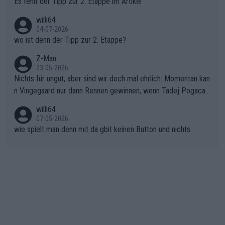
Es fehlt der Tipp zur 2. Etappe im Artikel
ma vor der Schlussetappe nach Nizza alle Trümpfe in die Hand
willi64
gibt. Diese Etappe wird sicher als der psychologische Wendep
04-07-2026
unkt dieser Tour in die Geschichte eingehen. Wenn man bei so
wo ist denn der Tipp zur 2. Etappe?
einem harten Aufstieg einmal den Moment verpasst und der K
onkurrentin die "zweite Luft" schenkt, ist der Schaden am Ber
Z-Man
23-05-2026
g kaum noch zu reparieren.Vor uns liegt nun das große Finale R
Nichts für ungut, aber sind wir doch mal ehrlich: Momentan kan
ichtung Nizza. Niewiadoma hat psychologisch Oberwasser, ab
n Vingegaard nur dann Rennen gewinnen, wenn Tadej Pogacar
er SD Worx und Vollering müssen jetzt All-In gehen. (gregman
nicht mitfährt!!!
n)
willi64
07-05-2026
wie spielt man denn mit da gbit keinen Button und nichts