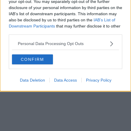
Vorheriger Artikel
Nächster Artikel
your opt-out. You may separately opt-out of the further
"Ein paar
"Wenn man 32 Jahre
disclosure of your personal information by third parties on the
Teamkollegen
alt ist, will man nicht
IAB’s list of downstream participants. This information may
müssen aufwachen" -
bis nach der Tour de
also be disclosed by us to third parties on the
IAB’s List of
Lotte Kopecky warnt
France warten, um zu
Downstream Participants
that may further disclose it to other
das Team SD Worx-
unterschreiben" -
third parties.
Protime nach der
Victor Campenaerts
Enttäuschung bei
will seinen Vertrag bei
Personal Data Processing Opt Outs
Dwars Door
Lotto Dstny zügig
Vlaanderen WE 2024
verlängern
CONFIRM
Data Deletion
Data Access
Privacy Policy