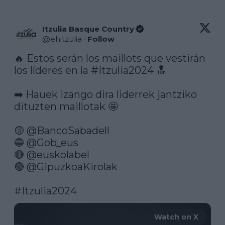
Itzulia Basque Country
@
ehitzulia
·
Follow
🔥 Estos serán los maillots que vestirán 
los líderes en la 
#Itzulia2024
 🔝

➡️ Hauek izango dira liderrek jantziko 
dituzten maillotak 🤩

🟡 
@BancoSabadell
🔵 
@Gob_eus
🔴 
@euskolabel
🟢 
@GipuzkoaKirolak
#Itzulia2024
Watch on X