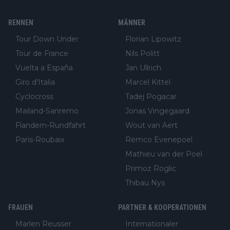
RENNEN
MÄNNER
Tour Down Under
Florian Lipowitz
Tour de France
Nils Politt
Vuelta a España
Jan Ullrich
Giro d'Italia
Marcel Kittel
Cyclocross
Tadej Pogacar
Mailand-Sanremo
Jonas Vingegaard
Flandern-Rundfahrt
Wout van Aert
Paris-Roubaix
Remco Evenepoel
Mathieu van der Poel
Primoz Roglic
Thibau Nys
FRAUEN
PARTNER & KOOPERATIONEN
Marlen Reusser
Internationaler