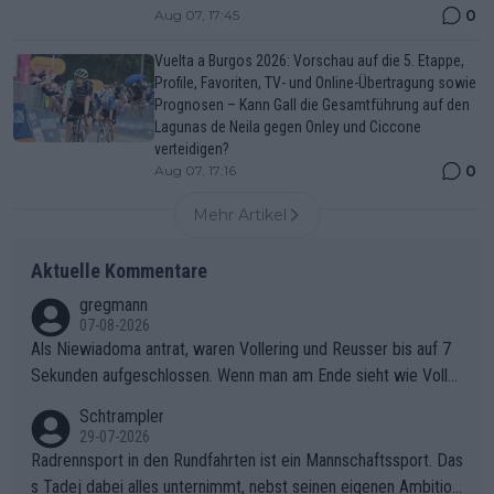
0
Aug 07, 17:45
Vuelta a Burgos 2026: Vorschau auf die 5. Etappe,
Profile, Favoriten, TV- und Online-Übertragung sowie
Prognosen – Kann Gall die Gesamtführung auf den
Lagunas de Neila gegen Onley und Ciccone
verteidigen?
0
Aug 07, 17:16
Mehr Artikel
Aktuelle Kommentare
gregmann
07-08-2026
Als Niewiadoma antrat, waren Vollering und Reusser bis auf 7
Sekunden aufgeschlossen. Wenn man am Ende sieht wie Voller
ing Reusser hat stehen lassen, ist es unverständlich, wieso Voll
Schtrampler
ering die 7 Sekunden zu Niewiadoma nicht geschlossen hat un
29-07-2026
d den Abstand hat anwachsen lassen. Ein schwerer taktischer
Radrennsport in den Rundfahrten ist ein Mannschaftssport. Das
Fehler, der den Tour Sieg kosten wird.Diese Beobachtung trifft
s Tadej dabei alles unternimmt, nebst seinen eigenen Ambition