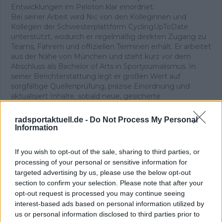
Entwicklungen im Peloton klar einordnet.
Bei seiner Arbeit wird Nic von den Kolleginnen und
Kollegen der Schwesterplattform CyclingUpToDate
unterstützt, wodurch er regelmäßig direkten Zugang zu
Teams, Fahrern und offiziellen Terminen erhält. Er arbeitet
aus der Nähe von München und steht kurz vor dem
Abschluss als Bachelor of Arts in Sportjournalismus. In
seiner Berichterstattung legt er großen Wert auf
sorgfältige Quellenprüfung, präzise Einordnung und
aktualisiert Inhalte, sobald neue, gesicherte
Informationen vorliegen.
radsportaktuell.de -
Do Not Process My Personal
Beiträge des Autors ansehen
Information
If you wish to opt-out of the sale, sharing to third parties, or
processing of your personal or sensitive information for
targeted advertising by us, please use the below opt-out
section to confirm your selection. Please note that after your
Klatscht
0
opt-out request is processed you may continue seeing
Besucher
0
interest-based ads based on personal information utilized by
us or personal information disclosed to third parties prior to