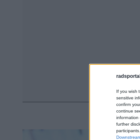
radsportak
If you wish 
sensitive in
confirm you
continue se
information 
further disc
participants
Downstream 