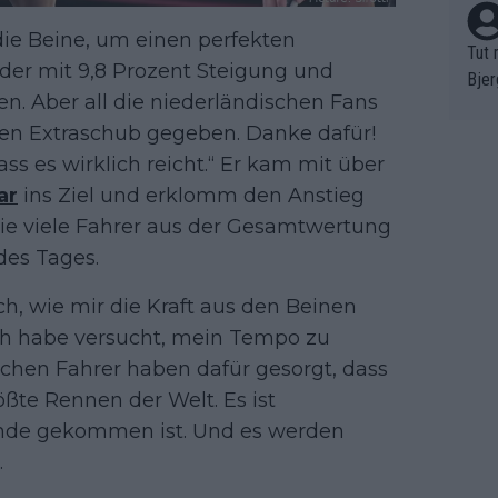
die Beine, um einen perfekten
Tut 
ilder mit 9,8 Prozent Steigung und
Bjer
en. Aber all die niederländischen Fans
oten
nen Extraschub gegeben. Danke dafür!
ne "
meis
ss es wirklich reicht.“ Er kam mit über
chte
ar
ins Ziel und erklomm den Anstieg
r de
ie viele Fahrer aus der Gesamtwertung
bst 
des Tages.
ch, wie mir die Kraft aus den Beinen
ch habe versucht, mein Tempo zu
ischen Fahrer haben dafür gesorgt, dass
ößte Rennen der Welt. Es ist
tande gekommen ist. Und es werden
.