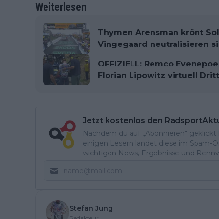
Weiterlesen
Thymen Arensman krönt Solo
Vingegaard neutralisieren si
OFFIZIELL: Remco Evenepoel 
Florian Lipowitz virtuell Dri
Jetzt kostenlos den RadsportAkt
Nachdem du auf „Abonnieren“ geklickt ha
einigen Lesern landet diese im Spam-Ord
wichtigen News, Ergebnisse und Rennvo
Stefan Jung
Redakteur