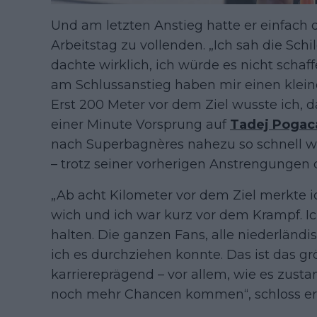
Und am letzten Anstieg hatte er einfach 
Arbeitstag zu vollenden. „Ich sah die Sch
dachte wirklich, ich würde es nicht schaff
am Schlussanstieg haben mir einen klei
Erst 200 Meter vor dem Ziel wusste ich, da
einer Minute Vorsprung auf
Tadej Pogac
nach Superbagnères nahezu so schnell w
– trotz seiner vorherigen Anstrengungen 
„Ab acht Kilometer vor dem Ziel merkte i
wich und ich war kurz vor dem Krampf. I
halten. Die ganzen Fans, alle niederländ
ich es durchziehen konnte. Das ist das gr
karriereprägend – vor allem, wie es zus
noch mehr Chancen kommen“, schloss er