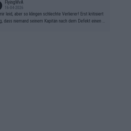
FlyingWvA
16-04-2026
mir leid, aber so klingen schlechte Verlierer! Erst kritisiert
g, dass niemand seinem Kapitän nach dem Defekt einen r
 Teppich ausrollt. Dann schimpft Pogacar selber über sei
Shimano-Schubkarre", ehe Morgado denkt, dass der Welt
ter mit einem platten Reifen ins Velodrome einfuhr. Schle
r Stil!!! Insbesondere, wenn man sich die Rennsituation vo
m Defekt anschaut - wer andern eine Grube gräbt, fällt sel
hinein.