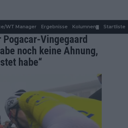
nce/WT Manager
Ergebnisse
Kolumnen
Startliste
▼
er Pogacar-Vingegaard
 habe noch keine Ahnung,
istet habe“