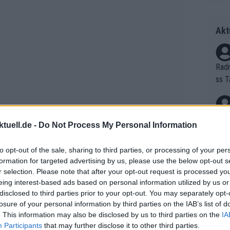
Akt
Radr
ss T
onen
as g
Erfo
Mich
tuell.de -
Do Not Process My Personal Information
Zeic
Gest
et. 
to opt-out of the sale, sharing to third parties, or processing of your per
formation for targeted advertising by us, please use the below opt-out s
Auf 
r selection. Please note that after your opt-out request is processed y
eing interest-based ads based on personal information utilized by us or
V?
disclosed to third parties prior to your opt-out. You may separately opt-
losure of your personal information by third parties on the IAB’s list of
. This information may also be disclosed by us to third parties on the
IA
Bori
Participants
that may further disclose it to other third parties.