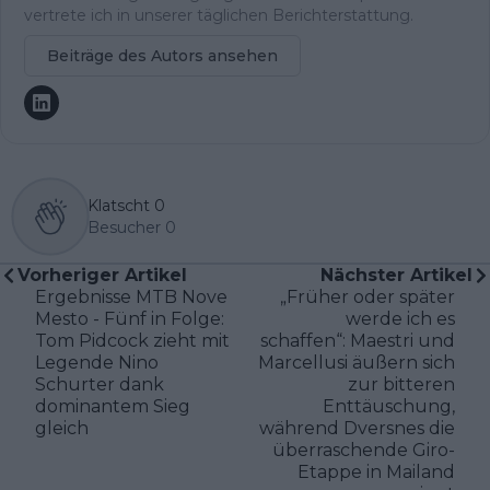
vertrete ich in unserer täglichen Berichterstattung.
Beiträge des Autors ansehen
Klatscht
0
Besucher
0
Vorheriger Artikel
Nächster Artikel
Ergebnisse MTB Nove
„Früher oder später
Mesto - Fünf in Folge:
werde ich es
Tom Pidcock zieht mit
schaffen“: Maestri und
Legende Nino
Marcellusi äußern sich
Schurter dank
zur bitteren
dominantem Sieg
Enttäuschung,
gleich
während Dversnes die
überraschende Giro-
Etappe in Mailand