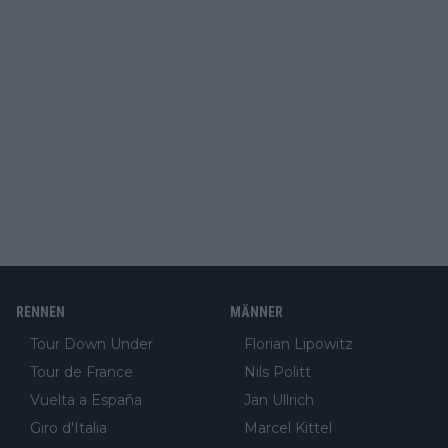
RENNEN
MÄNNER
Tour Down Under
Florian Lipowitz
Tour de France
Nils Politt
Vuelta a España
Jan Ullrich
Giro d'Italia
Marcel Kittel