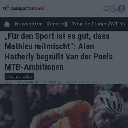
Newsletter
Rennen
Tour de France/WT Ma
▼
„Für den Sport ist es gut, dass
Mathieu mitmischt“: Alan
Hatherly begrüßt Van der Poels
MTB-Ambitionen
Mountainbike
durch
Pascal Michiels
Montag, 25 Mai 2026 um 6:00