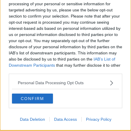
Als ich die Häuser auf halber Höhe des Joux Plane
processing of your personal or sensitive information for
erreichte, wusste ich, dass ich nicht aufhören würde zu
targeted advertising by us, please use the below opt-out
treten. Oben angekommen trank ich an einem
section to confirm your selection. Please note that after your
Baumstamm – und spürte eine Freude, die ich bis heute
opt-out request is processed you may continue seeing
mit dem Radsport verbinde. Im Tal stand die
interest-based ads based on personal information utilized by
Entscheidung an: zurück oder weiter nach Avoriaz. Ich
us or personal information disclosed to third parties prior to
fuhr weiter, ohne anzuhalten, und schaffte auch den
your opt-out. You may separately opt-out of the further
zweiten Anstieg. Mit meinem knallroten, eigentlich
disclosure of your personal information by third parties on the
lächerlichen Rad überholte ich Fahrer auf echten
IAB’s list of downstream participants. This information may
Rennrädern. Wieder dieses Glück.
Dieses unverfälschte Gefühl begleitet mich bis heute –
also be disclosed by us to third parties on the
IAB’s List of
und es ist der Ursprung meiner Arbeit. Ich bin
Downstream Participants
that may further disclose it to other
Chefredakteur von Radsportaktuell.de und verantworte
third parties.
die redaktionelle Ausrichtung der Plattform:
Themenpriorisierung, Qualitätsstandards, Faktenprüfung
Personal Data Processing Opt Outs
und die konsequente Aktualisierung von Inhalten, sobald
neue, verifizierte Informationen vorliegen. Neben der
CONFIRM
Leitung der Redaktion schreibe und editiere ich selbst
und lege besonderen Wert auf klare Einordnung, präzise
Sprache und nachvollziehbare Analysen.
Radsport ist für mich mehr als Leidenschaft. Er ist ein
Data Deletion
Data Access
Privacy Policy
komplexer Leistungssport, der Kontext, Genauigkeit und
Verantwortung verlangt – genau diesen Anspruch