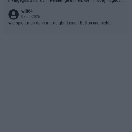
n Vingegaard nur dann Rennen gewinnen, wenn Tadej Pogacar
er SD Worx und Vollering müssen jetzt All-In gehen. (gregman
nicht mitfährt!!!
n)
willi64
07-05-2026
wie spielt man denn mit da gbit keinen Button und nichts