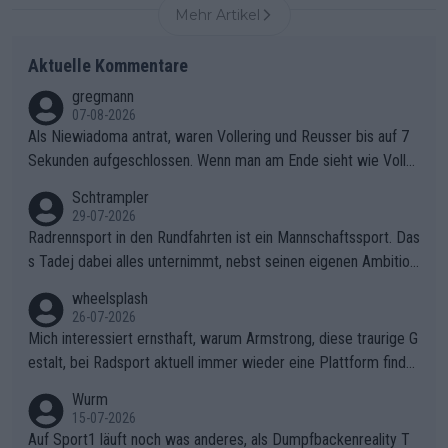
Mehr Artikel
Aktuelle Kommentare
gregmann
07-08-2026
Als Niewiadoma antrat, waren Vollering und Reusser bis auf 7
Sekunden aufgeschlossen. Wenn man am Ende sieht wie Voller
ing Reusser hat stehen lassen, ist es unverständlich, wieso Voll
Schtrampler
ering die 7 Sekunden zu Niewiadoma nicht geschlossen hat un
29-07-2026
d den Abstand hat anwachsen lassen. Ein schwerer taktischer
Radrennsport in den Rundfahrten ist ein Mannschaftssport. Das
Fehler, der den Tour Sieg kosten wird.Diese Beobachtung trifft
s Tadej dabei alles unternimmt, nebst seinen eigenen Ambition
den taktischen Kern dieser dramatischen Etappe perfekt. Die
en, gegenüber seinen Helfern Solidarität zu zeigen und so das
wheelsplash
Zögerlichkeit von Demi Vollering in diesem Moment war das e
ganze Team auch mental stark zu machen und konkret am Erf
26-07-2026
ntscheidende Puzzleteil, das Katarzyna Niewiadoma die Tür z
olg teilzuhaben, ist ihm ganz hoch anzurechnen. Das ist ein Zei
Mich interessiert ernsthaft, warum Armstrong, diese traurige G
um Gelben Trikot geöffnet hat.Das taktische Dilemma am Mon
chen weit über den Radsport hinaus.
estalt, bei Radsport aktuell immer wieder eine Plattform finde
t VentouxDie psychologische Falle: Vollering spekulierte in die
t. Könnte mir die Redaktion diese Frage beantworten?
Wurm
ser Phase darauf, dass Marlen Reusser im Gelben Trikot die N
15-07-2026
achführarbeit leistet, um ihre Gesamtführung zu verteidigen.De
Auf Sport1 läuft noch was anderes, als Dumpfbackenreality T