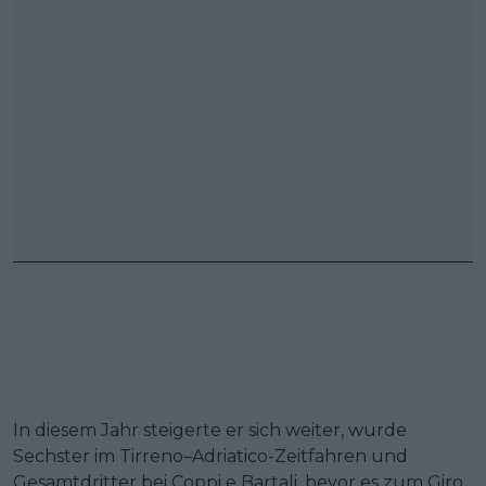
In diesem Jahr steigerte er sich weiter, wurde
Sechster im Tirreno–Adriatico-Zeitfahren und
Gesamtdritter bei Coppi e Bartali, bevor es zum Giro