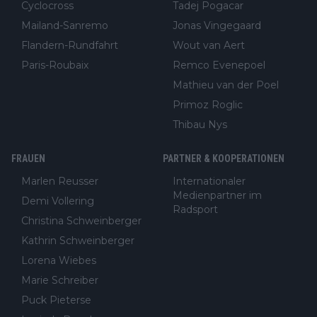
Cyclocross
Tadej Pogacar
Mailand-Sanremo
Jonas Vingegaard
Flandern-Rundfahrt
Wout van Aert
Paris-Roubaix
Remco Evenepoel
Mathieu van der Poel
Primoz Roglic
Thibau Nys
FRAUEN
PARTNER & KOOPERATIONEN
Marlen Reusser
Internationaler
Medienpartner im
Demi Vollering
Radsport
Christina Schweinberger
Kathrin Schweinberger
Lorena Wiebes
Marie Schreiber
Puck Pieterse