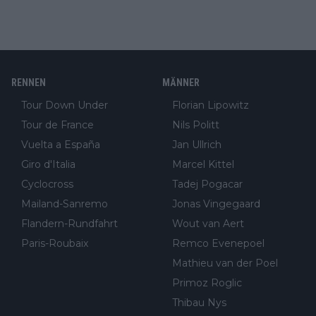
RENNEN
MÄNNER
Tour Down Under
Florian Lipowitz
Tour de France
Nils Politt
Vuelta a España
Jan Ullrich
Giro d'Italia
Marcel Kittel
Cyclocross
Tadej Pogacar
Mailand-Sanremo
Jonas Vingegaard
Flandern-Rundfahrt
Wout van Aert
Paris-Roubaix
Remco Evenepoel
Mathieu van der Poel
Primoz Roglic
Thibau Nys