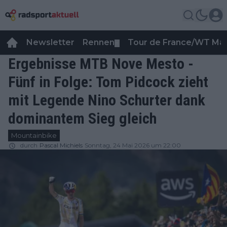
Newsletter
Rennen
Tour de France/WT Ma
▼
Ergebnisse MTB Nove Mesto -
Fünf in Folge: Tom Pidcock zieht
mit Legende Nino Schurter dank
dominantem Sieg gleich
Mountainbike
durch
Pascal Michiels
Sonntag, 24 Mai 2026 um 22:00