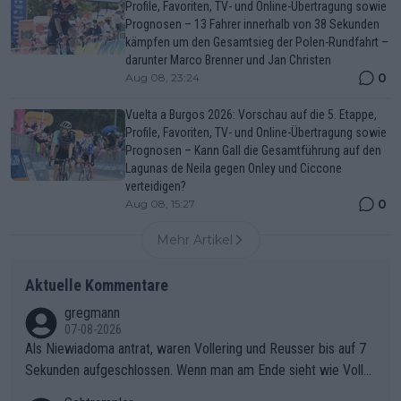
Profile, Favoriten, TV- und Online-Übertragung sowie
Prognosen – 13 Fahrer innerhalb von 38 Sekunden
kämpfen um den Gesamtsieg der Polen-Rundfahrt –
darunter Marco Brenner und Jan Christen
0
Aug 08, 23:24
Vuelta a Burgos 2026: Vorschau auf die 5. Etappe,
Profile, Favoriten, TV- und Online-Übertragung sowie
Prognosen – Kann Gall die Gesamtführung auf den
Lagunas de Neila gegen Onley und Ciccone
verteidigen?
0
Aug 08, 15:27
Mehr Artikel
Aktuelle Kommentare
gregmann
07-08-2026
Als Niewiadoma antrat, waren Vollering und Reusser bis auf 7
Sekunden aufgeschlossen. Wenn man am Ende sieht wie Voller
ing Reusser hat stehen lassen, ist es unverständlich, wieso Voll