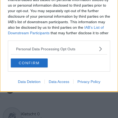
und es ist der Ursprung meiner Arbeit. Ich bin
us or personal information disclosed to third parties prior to
Chefredakteur von Radsportaktuell.de und verantworte
your opt-out. You may separately opt-out of the further
die redaktionelle Ausrichtung der Plattform:
disclosure of your personal information by third parties on the
Themenpriorisierung, Qualitätsstandards, Faktenprüfung
IAB’s list of downstream participants. This information may
und die konsequente Aktualisierung von Inhalten, sobald
also be disclosed by us to third parties on the
IAB’s List of
neue, verifizierte Informationen vorliegen. Neben der
Downstream Participants
that may further disclose it to other
Leitung der Redaktion schreibe und editiere ich selbst
third parties.
und lege besonderen Wert auf klare Einordnung, präzise
Sprache und nachvollziehbare Analysen.
Personal Data Processing Opt Outs
Radsport ist für mich mehr als Leidenschaft. Er ist ein
komplexer Leistungssport, der Kontext, Genauigkeit und
Verantwortung verlangt – genau diesen Anspruch
CONFIRM
vertrete ich in unserer täglichen Berichterstattung.
Beiträge des Autors ansehen
Data Deletion
Data Access
Privacy Policy
Klatscht
0