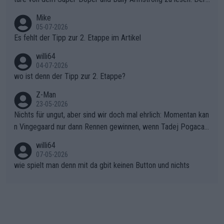
gang auf den steilen Schlusskilometern noch einmal zu schließ
Typ ist so was von daneben. Er kann seine Meinung haben, abe
Mike
en.Teurer Sekundenpoker: Die Quittung sind nun 15 Sekunden
r die gehört nicht in dieses Medium!
05-07-2026
Rückstand im Gesamtklassement – ein Polster, das Niewiado
Es fehlt der Tipp zur 2. Etappe im Artikel
ma vor der Schlussetappe nach Nizza alle Trümpfe in die Hand
willi64
gibt. Diese Etappe wird sicher als der psychologische Wendep
04-07-2026
unkt dieser Tour in die Geschichte eingehen. Wenn man bei so
wo ist denn der Tipp zur 2. Etappe?
einem harten Aufstieg einmal den Moment verpasst und der K
onkurrentin die "zweite Luft" schenkt, ist der Schaden am Ber
Z-Man
23-05-2026
g kaum noch zu reparieren.Vor uns liegt nun das große Finale R
Nichts für ungut, aber sind wir doch mal ehrlich: Momentan kan
ichtung Nizza. Niewiadoma hat psychologisch Oberwasser, ab
n Vingegaard nur dann Rennen gewinnen, wenn Tadej Pogacar
er SD Worx und Vollering müssen jetzt All-In gehen. (gregman
nicht mitfährt!!!
n)
willi64
07-05-2026
wie spielt man denn mit da gbit keinen Button und nichts