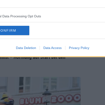
r übe
ass d
me ei
l Data Processing Opt Outs
die R
ne Gru
CONFIRM
Data Deletion
Data Access
Privacy Policy
emst – Hoffnung auf Start bei den