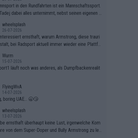
nnsport in den Rundfahrten ist ein Mannschaftssport.
Tadej dabei alles unternimmt, nebst seinen eigenen A
onen, gegenüber seinen Helfern Solidarität zu zeigen
wheelsplash
o das ganze Team auch mental stark zu machen und
26-07-2026
et am Erfolg teilzuhaben, ist ihm ganz hoch anzurech
interessiert ernsthaft, warum Armstrong, diese trauri
Das ist ein Zeichen weit über den Radsport hinaus.
stalt, bei Radsport aktuell immer wieder eine Plattfo
ndet. Könnte mir die Redaktion diese Frage beantwort
Wurm
15-07-2026
port1 läuft noch was anderes, als Dumpfbackenrealit
FlyingWvA
14-07-2026
g, boring UAE... 🥱😴
wheelsplash
13-07-2026
abe ernsthaft überhaupt keine Lust, irgenwelche Kom
re von dem Super-Doper und Bully Armstrong zu les
er Typ ist so was von daneben. Er kann seine Meinung