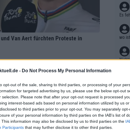
haben
Es feh
wo is
 und Van Aert fürchten Proteste in
Nicht
kann 
tuell.de -
Do Not Process My Personal Information
ogacar
to opt-out of the sale, sharing to third parties, or processing of your per
wie s
formation for targeted advertising by us, please use the below opt-out s
r selection. Please note that after your opt-out request is processed y
eing interest-based ads based on personal information utilized by us or
disclosed to third parties prior to your opt-out. You may separately opt-
Tut mi
losure of your personal information by third parties on the IAB’s list of
ert B
. This information may also be disclosed by us to third parties on the
IA
einen
Participants
that may further disclose it to other third parties.