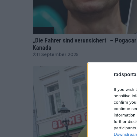
Radsport
„Die Fahrer sind verunsichert" – Pogacar
Kanada
11 September 2025
radsportak
If you wish 
sensitive in
confirm you
continue se
information 
further disc
participants
Downstream 