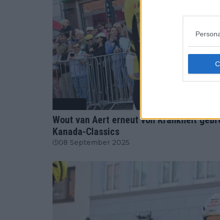
Persona
Radsport
Wout van Aert erneut von Krankheit gebr
Kanada-Classics
08 September 2025