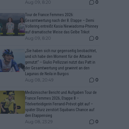
0
Aug 09, 8:20
Tour de France Femmes 2026:
Gesamtwertung nach der 8. Etappe – Demi
Vollering entreißt Kasia Niewiadoma-Phinney
auf dramatische Weise das Gelbe Trikot
0
Aug 09, 8:20
„Sie haben sich nur gegenseitig beobachtet,
und ich habe den Moment für die Attacke
genutzt“ – Giulio Pellizzari nutzt das Patt in
der Gesamtwertung und gewinnt an den
Lagunas de Neila in Burgos
0
Aug 08, 20:49
Medizinischer Bericht und Aufgaben Tour de
France Femmes 2026, Etappe 8 –
Titelverteidigerin Ferrand-Prévot gibt auf –
später Sturz zerstört Squibans Chance auf
den Etappensieg
0
Aug 08, 23:29