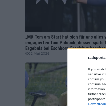
Radsport
„Mit Tom am Start hat sich für uns alles 
engagierten Tom Pidcock, dessen späte 
Ergebnis bei Eschborn-Frankfurt bescher
02 Mai 2026
radsportak
If you wish 
sensitive in
confirm you
continue se
information 
further disc
participants
Downstream 