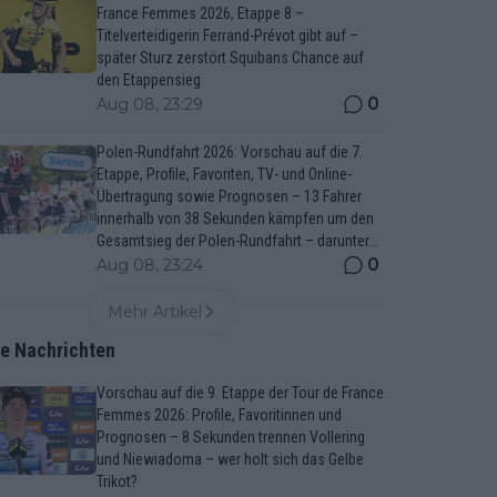
France Femmes 2026, Etappe 8 –
Titelverteidigerin Ferrand-Prévot gibt auf –
später Sturz zerstört Squibans Chance auf
den Etappensieg
0
Aug 08, 23:29
Polen-Rundfahrt 2026: Vorschau auf die 7.
Etappe, Profile, Favoriten, TV- und Online-
Übertragung sowie Prognosen – 13 Fahrer
innerhalb von 38 Sekunden kämpfen um den
Gesamtsieg der Polen-Rundfahrt – darunter
Marco Brenner und Jan Christen
0
Aug 08, 23:24
Mehr Artikel
te Nachrichten
Vorschau auf die 9. Etappe der Tour de France
Femmes 2026: Profile, Favoritinnen und
Prognosen – 8 Sekunden trennen Vollering
und Niewiadoma – wer holt sich das Gelbe
Trikot?