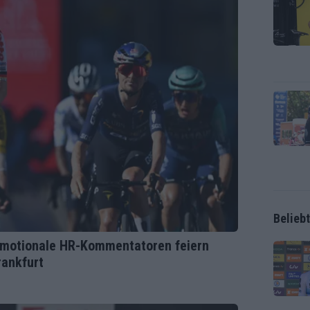
Belieb
 Emotionale HR-Kommentatoren feiern
rankfurt