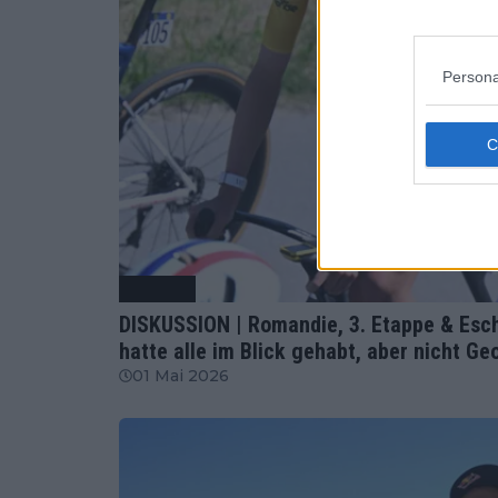
Persona
Radsport
DISKUSSION | Romandie, 3. Etappe & Esc
hatte alle im Blick gehabt, aber nicht 
01 Mai 2026