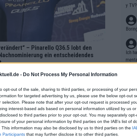
it le
y TV?
einsa
st zuz
oarbe
Borin
zte g
thmus
dpass
verändert“ – Pinarello Q36.5 lobt den
ng im
Ich h
Nachnominierung ein entscheidendes
einbr
menta
t
hen: 
en. D
reits
haben
tuell.de -
Do Not Process My Personal Information
ilome
Es feh
Die Q
to opt-out of the sale, sharing to third parties, or processing of your per
formation for targeted advertising by us, please use the below opt-out s
assem
r selection. Please note that after your opt-out request is processed y
tappe
wo is
eing interest-based ads based on personal information utilized by us or
pe wi
disclosed to third parties prior to your opt-out. You may separately opt-
Tour 
losure of your personal information by third parties on the IAB’s list of
arten
. This information may also be disclosed by us to third parties on the
IA
Nicht
rrent
Participants
that may further disclose it to other third parties.