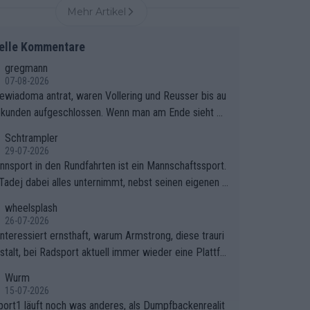
Mehr Artikel
elle Kommentare
gregmann
07-08-2026
iewiadoma antrat, waren Vollering und Reusser bis au
ekunden aufgeschlossen. Wenn man am Ende sieht wi
ering Reusser hat stehen lassen, ist es unverständlic
Schtrampler
eso Vollering die 7 Sekunden zu Niewiadoma nicht ge
29-07-2026
ssen hat und den Abstand hat anwachsen lassen. Ein
nnsport in den Rundfahrten ist ein Mannschaftssport.
rer taktischer Fehler, der den Tour Sieg kosten wird.
Tadej dabei alles unternimmt, nebst seinen eigenen A
 Beobachtung trifft den taktischen Kern dieser dram
onen, gegenüber seinen Helfern Solidarität zu zeigen
wheelsplash
hen Etappe perfekt. Die Zögerlichkeit von Demi Voller
o das ganze Team auch mental stark zu machen und
26-07-2026
n diesem Moment war das entscheidende Puzzleteil,
et am Erfolg teilzuhaben, ist ihm ganz hoch anzurech
interessiert ernsthaft, warum Armstrong, diese trauri
atarzyna Niewiadoma die Tür zum Gelben Trikot geöf
Das ist ein Zeichen weit über den Radsport hinaus.
stalt, bei Radsport aktuell immer wieder eine Plattfo
hat.Das taktische Dilemma am Mont VentouxDie psyc
ndet. Könnte mir die Redaktion diese Frage beantwort
Wurm
sche Falle: Vollering spekulierte in dieser Phase dara
15-07-2026
ass Marlen Reusser im Gelben Trikot die Nachführarbe
port1 läuft noch was anderes, als Dumpfbackenrealit