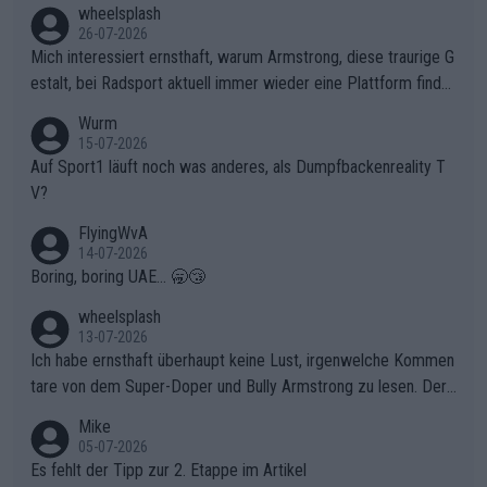
wheelsplash
ganze Team auch mental stark zu machen und konkret am Erf
26-07-2026
olg teilzuhaben, ist ihm ganz hoch anzurechnen. Das ist ein Zei
Mich interessiert ernsthaft, warum Armstrong, diese traurige G
chen weit über den Radsport hinaus.
estalt, bei Radsport aktuell immer wieder eine Plattform finde
t. Könnte mir die Redaktion diese Frage beantworten?
Wurm
15-07-2026
Auf Sport1 läuft noch was anderes, als Dumpfbackenreality T
V?
FlyingWvA
14-07-2026
Boring, boring UAE... 🥱😴
wheelsplash
13-07-2026
Ich habe ernsthaft überhaupt keine Lust, irgenwelche Kommen
tare von dem Super-Doper und Bully Armstrong zu lesen. Der
Typ ist so was von daneben. Er kann seine Meinung haben, abe
Mike
r die gehört nicht in dieses Medium!
05-07-2026
Es fehlt der Tipp zur 2. Etappe im Artikel