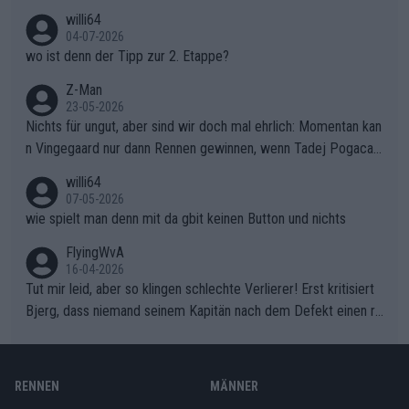
willi64
04-07-2026
wo ist denn der Tipp zur 2. Etappe?
Z-Man
23-05-2026
Nichts für ungut, aber sind wir doch mal ehrlich: Momentan kan
n Vingegaard nur dann Rennen gewinnen, wenn Tadej Pogacar
nicht mitfährt!!!
willi64
07-05-2026
wie spielt man denn mit da gbit keinen Button und nichts
FlyingWvA
16-04-2026
Tut mir leid, aber so klingen schlechte Verlierer! Erst kritisiert
Bjerg, dass niemand seinem Kapitän nach dem Defekt einen ro
ten Teppich ausrollt. Dann schimpft Pogacar selber über seine
"Shimano-Schubkarre", ehe Morgado denkt, dass der Weltmeis
ter mit einem platten Reifen ins Velodrome einfuhr. Schlechter
RENNEN
MÄNNER
Stil!!! Insbesondere, wenn man sich die Rennsituation vor dem