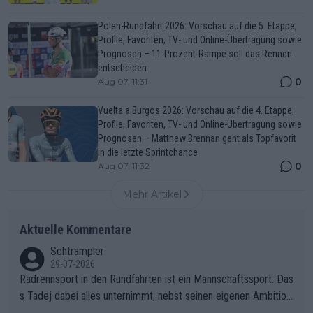
Polen-Rundfahrt 2026: Vorschau auf die 5. Etappe,
Profile, Favoriten, TV- und Online-Übertragung sowie
Prognosen – 11-Prozent-Rampe soll das Rennen
entscheiden
0
Aug 07, 11:31
Vuelta a Burgos 2026: Vorschau auf die 4. Etappe,
Profile, Favoriten, TV- und Online-Übertragung sowie
Prognosen – Matthew Brennan geht als Topfavorit
in die letzte Sprintchance
0
Aug 07, 11:32
Mehr Artikel
Aktuelle Kommentare
Schtrampler
29-07-2026
Radrennsport in den Rundfahrten ist ein Mannschaftssport. Das
s Tadej dabei alles unternimmt, nebst seinen eigenen Ambition
en, gegenüber seinen Helfern Solidarität zu zeigen und so das