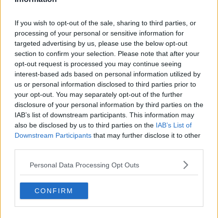
La Fleche Wallonne 2024
16 April 2024
If you wish to opt-out of the sale, sharing to third parties, or
processing of your personal or sensitive information for
Mehr Artikel
targeted advertising by us, please use the below opt-out
section to confirm your selection. Please note that after your
opt-out request is processed you may continue seeing
Gerade In
interest-based ads based on personal information utilized by
us or personal information disclosed to third parties prior to
Gesucht: Redakteur für Radsportaktuell.de
your opt-out. You may separately opt-out of the further
0
Aug 07, 14:06
disclosure of your personal information by third parties on the
IAB’s list of downstream participants. This information may
also be disclosed by us to third parties on the
IAB’s List of
Downstream Participants
that may further disclose it to other
Keine Radsportnachricht mehr verpassen – Folge
third parties.
RadsportAktuell bei Google!
0
Aug 07, 12:06
Personal Data Processing Opt Outs
CONFIRM
Vuelta a Burgos 2026: Vorschau auf die 4. Etappe,
Profile, Favoriten, TV- und Online-Übertragung sowie
Prognosen – Matthew Brennan geht als Topfavorit