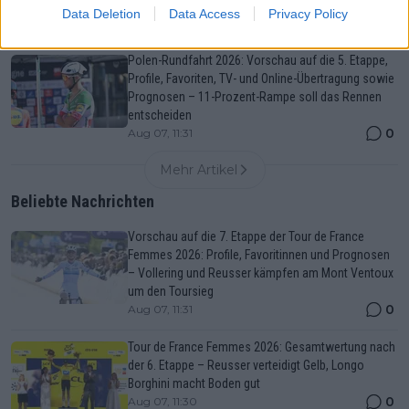
in die letzte Sprintchance
Data Deletion
Data Access
Privacy Policy
0
Aug 07, 11:32
Polen-Rundfahrt 2026: Vorschau auf die 5. Etappe,
Profile, Favoriten, TV- und Online-Übertragung sowie
Prognosen – 11-Prozent-Rampe soll das Rennen
entscheiden
0
Aug 07, 11:31
Mehr Artikel
Beliebte Nachrichten
Vorschau auf die 7. Etappe der Tour de France
Femmes 2026: Profile, Favoritinnen und Prognosen
– Vollering und Reusser kämpfen am Mont Ventoux
um den Toursieg
0
Aug 07, 11:31
Tour de France Femmes 2026: Gesamtwertung nach
der 6. Etappe – Reusser verteidigt Gelb, Longo
Borghini macht Boden gut
0
Aug 07, 11:30