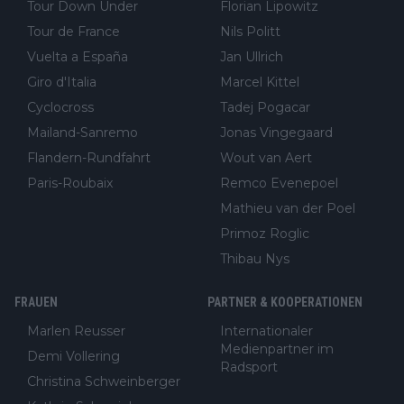
Tour Down Under
Florian Lipowitz
Defekt anschaut - wer andern eine Grube gräbt, fällt selbst hin
Tour de France
Nils Politt
ein.
Vuelta a España
Jan Ullrich
Giro d'Italia
Marcel Kittel
Cyclocross
Tadej Pogacar
Mailand-Sanremo
Jonas Vingegaard
Flandern-Rundfahrt
Wout van Aert
Paris-Roubaix
Remco Evenepoel
Mathieu van der Poel
Primoz Roglic
Thibau Nys
FRAUEN
PARTNER & KOOPERATIONEN
Marlen Reusser
Internationaler
Medienpartner im
Demi Vollering
Radsport
Christina Schweinberger