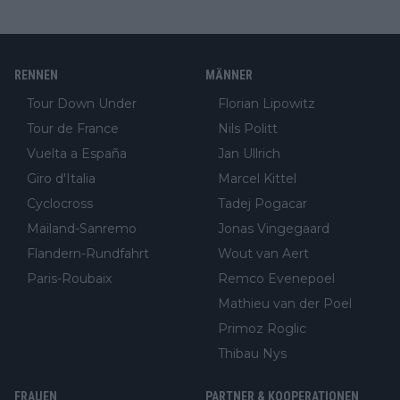
RENNEN
MÄNNER
Tour Down Under
Florian Lipowitz
Tour de France
Nils Politt
Vuelta a España
Jan Ullrich
Giro d'Italia
Marcel Kittel
Cyclocross
Tadej Pogacar
Mailand-Sanremo
Jonas Vingegaard
Flandern-Rundfahrt
Wout van Aert
Paris-Roubaix
Remco Evenepoel
Mathieu van der Poel
Primoz Roglic
Thibau Nys
FRAUEN
PARTNER & KOOPERATIONEN