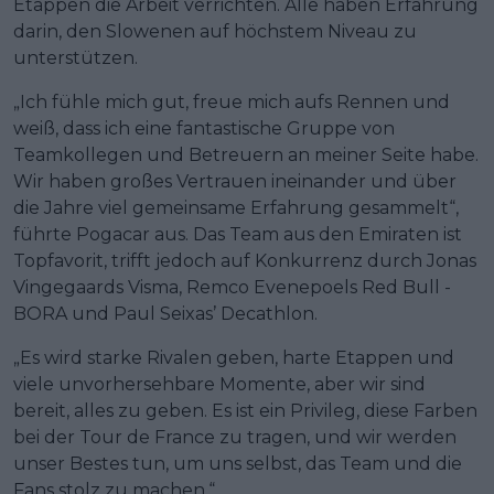
Etappen die Arbeit verrichten. Alle haben Erfahrung
darin, den Slowenen auf höchstem Niveau zu
unterstützen.
„Ich fühle mich gut, freue mich aufs Rennen und
weiß, dass ich eine fantastische Gruppe von
Teamkollegen und Betreuern an meiner Seite habe.
Wir haben großes Vertrauen ineinander und über
die Jahre viel gemeinsame Erfahrung gesammelt“,
führte Pogacar aus. Das Team aus den Emiraten ist
Topfavorit, trifft jedoch auf Konkurrenz durch Jonas
Vingegaards Visma, Remco Evenepoels Red Bull -
BORA und Paul Seixas’ Decathlon.
„Es wird starke Rivalen geben, harte Etappen und
viele unvorhersehbare Momente, aber wir sind
bereit, alles zu geben. Es ist ein Privileg, diese Farben
bei der Tour de France zu tragen, und wir werden
unser Bestes tun, um uns selbst, das Team und die
Fans stolz zu machen.“