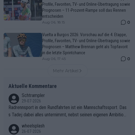
Profile, Favoriten, TV- und Online-Übertragung sowie
Prognosen – 11-Prozent-Rampe soll das Rennen
entscheiden
0
Aug 06, 18:15
Vuelta a Burgos 2026: Vorschau auf die 4. Etappe,
Profile, Favoriten, TV- und Online-Übertragung sowie
Prognosen – Matthew Brennan geht als Topfavorit
in die letzte Sprintchance
0
Aug 06, 17:45
Mehr Artikel
Aktuelle Kommentare
Schtrampler
29-07-2026
Radrennsport in den Rundfahrten ist ein Mannschaftssport. Das
s Tadej dabei alles unternimmt, nebst seinen eigenen Ambition
en, gegenüber seinen Helfern Solidarität zu zeigen und so das
wheelsplash
ganze Team auch mental stark zu machen und konkret am Erf
26-07-2026