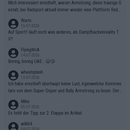
olg teilzuhaben, ist ihm ganz hoch anzurechnen. Das ist ein Zei
Mich interessiert ernsthaft, warum Armstrong, diese traurige G
chen weit über den Radsport hinaus.
estalt, bei Radsport aktuell immer wieder eine Plattform finde
t. Könnte mir die Redaktion diese Frage beantworten?
Wurm
15-07-2026
Auf Sport1 läuft noch was anderes, als Dumpfbackenreality T
V?
FlyingWvA
14-07-2026
Boring, boring UAE... 🥱😴
wheelsplash
13-07-2026
Ich habe ernsthaft überhaupt keine Lust, irgenwelche Kommen
tare von dem Super-Doper und Bully Armstrong zu lesen. Der
Typ ist so was von daneben. Er kann seine Meinung haben, abe
Mike
r die gehört nicht in dieses Medium!
05-07-2026
Es fehlt der Tipp zur 2. Etappe im Artikel
willi64
04-07-2026