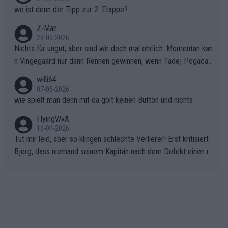
wo ist denn der Tipp zur 2. Etappe?
Z-Man
23-05-2026
Nichts für ungut, aber sind wir doch mal ehrlich: Momentan kan
n Vingegaard nur dann Rennen gewinnen, wenn Tadej Pogacar
nicht mitfährt!!!
willi64
07-05-2026
wie spielt man denn mit da gbit keinen Button und nichts
FlyingWvA
16-04-2026
Tut mir leid, aber so klingen schlechte Verlierer! Erst kritisiert
Bjerg, dass niemand seinem Kapitän nach dem Defekt einen ro
ten Teppich ausrollt. Dann schimpft Pogacar selber über seine
"Shimano-Schubkarre", ehe Morgado denkt, dass der Weltmeis
ter mit einem platten Reifen ins Velodrome einfuhr. Schlechter
Stil!!! Insbesondere, wenn man sich die Rennsituation vor dem
Defekt anschaut - wer andern eine Grube gräbt, fällt selbst hin
ein.