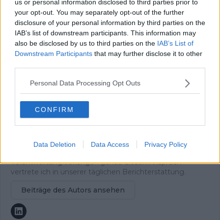
us or personal information disclosed to third parties prior to
fuhr weiter, ohne anzuhalten, und schaffte auch den
your opt-out. You may separately opt-out of the further
zweiten Anstieg. Mit meinem knallroten, eigentlich
disclosure of your personal information by third parties on the
lächerlichen Rad überholte ich Fahrer auf echten
IAB’s list of downstream participants. This information may
Rennrädern. Wieder dieses Glück.
also be disclosed by us to third parties on the
IAB’s List of
Dieses unverfälschte Gefühl begleitet mich bis heute –
Downstream Participants
that may further disclose it to other
und es ist der Ursprung meiner Arbeit. Ich bin
Chefredakteur von Radsportaktuell.de und verantworte
third parties.
die redaktionelle Ausrichtung der Plattform:
Personal Data Processing Opt Outs
Themenpriorisierung, Qualitätsstandards, Faktenprüfung
und die konsequente Aktualisierung von Inhalten, sobald
neue, verifizierte Informationen vorliegen. Neben der
CONFIRM
Leitung der Redaktion schreibe und editiere ich selbst
und lege besonderen Wert auf klare Einordnung, präzise
Sprache und nachvollziehbare Analysen.
Radsport ist für mich mehr als Leidenschaft. Er ist ein
Data Deletion
Data Access
Privacy Policy
komplexer Leistungssport, der Kontext, Genauigkeit und
Verantwortung verlangt – genau diesen Anspruch
vertrete ich in unserer täglichen Berichterstattung.
Beiträge des Autors ansehen