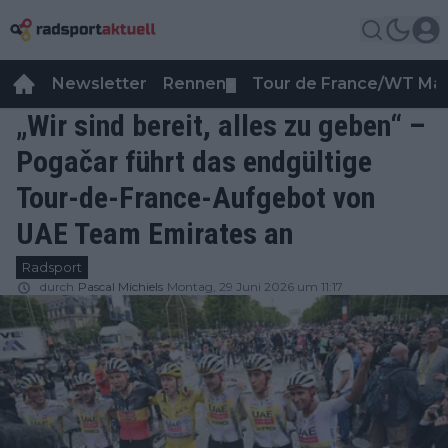
Newsletter
Rennen
Tour de France/WT Ma
▼
„Wir sind bereit, alles zu geben“ –
Pogačar führt das endgültige
Tour-de-France-Aufgebot von
UAE Team Emirates an
Radsport
durch
Pascal Michiels
Montag, 29 Juni 2026 um 11:17