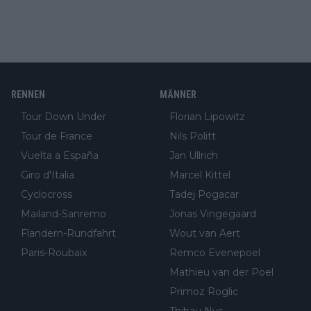
RENNEN
MÄNNER
Tour Down Under
Florian Lipowitz
Tour de France
Nils Politt
Vuelta a España
Jan Ullrich
Giro d'Italia
Marcel Kittel
Cyclocross
Tadej Pogacar
Mailand-Sanremo
Jonas Vingegaard
Flandern-Rundfahrt
Wout van Aert
Paris-Roubaix
Remco Evenepoel
Mathieu van der Poel
Primoz Roglic