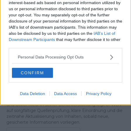
interest-based ads based on personal information utilized by
Redakteur
us or personal information disclosed to third parties prior to
Theo ist seit 2025 Teil der Redaktion von
your opt-out. You may separately opt-out of the further
Radsportaktuell.de und berichtet über den
disclosure of your personal information by third parties on the
professionellen Radsport. Ein Schwerpunkt seiner Arbeit
IAB’s list of downstream participants. This information may
liegt auf Liveblogs zu wichtigen Renntagen und Etappen,
also be disclosed by us to third parties on the
IAB’s List of
bei denen er das Geschehen in Echtzeit begleitet und
Downstream Participants
that may further disclose it to other
Ergebnisse sowie taktische Entwicklungen fortlaufend
third parties.
einordnet. Darüber hinaus schreibt er aktuelle Berichte
und Hintergrundtexte rund um Teams, Fahrer und den
Personal Data Processing Opt Outs
Rennkalender.
Seine journalistische Laufbahn begann Theo als
Praktikant und später als Werkstudent beim Online-
CONFIRM
Gaming-Magazin EarlyGame. Aktuell studiert er
Ressortjournalismus an einer Hochschule. Theo arbeitet
aus München und ist in seiner redaktionellen Arbeit eng
mit den Kolleginnen und Kollegen der
Data Deletion
Data Access
Privacy Policy
Schwesterplattformen vernetzt, darunter Nicolas Gayer
und Oliver Ried. In seiner Berichterstattung legt er Wert
auf sorgfältige Quellenprüfung, klare Einordnung und die
zeitnahe Aktualisierung von Inhalten, sobald neue,
gesicherte Informationen vorliegen.