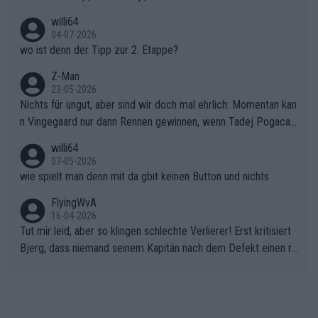
willi64
04-07-2026
wo ist denn der Tipp zur 2. Etappe?
Z-Man
23-05-2026
Nichts für ungut, aber sind wir doch mal ehrlich: Momentan kan
n Vingegaard nur dann Rennen gewinnen, wenn Tadej Pogacar
nicht mitfährt!!!
willi64
07-05-2026
wie spielt man denn mit da gbit keinen Button und nichts
FlyingWvA
16-04-2026
Tut mir leid, aber so klingen schlechte Verlierer! Erst kritisiert
Bjerg, dass niemand seinem Kapitän nach dem Defekt einen ro
ten Teppich ausrollt. Dann schimpft Pogacar selber über seine
"Shimano-Schubkarre", ehe Morgado denkt, dass der Weltmeis
ter mit einem platten Reifen ins Velodrome einfuhr. Schlechter
Stil!!! Insbesondere, wenn man sich die Rennsituation vor dem