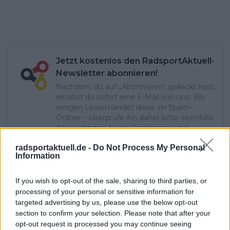
Jetzt kostenlos den RadsportAktuell-
Newsletter abonnieren!
Nachdem du auf „Abonnieren“ geklickt hast,
erhältst du sofort eine E-Mail von uns. Bei
einigen Lesern landet diese im Spam-
Ordner – überprüfe ihn daher bitte ebenfalls.
Alle wichtigen News, Ergebnisse und
Rennvorschauen – täglich kompakt per E-
radsportaktuell.de -
Do Not Process My Personal
Mail.
Information
If you wish to opt-out of the sale, sharing to third parties, or
Abonnieren
processing of your personal or sensitive information for
targeted advertising by us, please use the below opt-out
section to confirm your selection. Please note that after your
opt-out request is processed you may continue seeing
Theo Stodiek