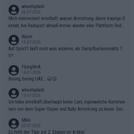
en, gegenüber seinen Helfern Solidarität zu zeigen und so das
wheelsplash
ganze Team auch mental stark zu machen und konkret am Erf
26-07-2026
olg teilzuhaben, ist ihm ganz hoch anzurechnen. Das ist ein Zei
Mich interessiert ernsthaft, warum Armstrong, diese traurige G
chen weit über den Radsport hinaus.
estalt, bei Radsport aktuell immer wieder eine Plattform finde
t. Könnte mir die Redaktion diese Frage beantworten?
Wurm
15-07-2026
Auf Sport1 läuft noch was anderes, als Dumpfbackenreality T
V?
FlyingWvA
14-07-2026
Boring, boring UAE... 🥱😴
wheelsplash
13-07-2026
Ich habe ernsthaft überhaupt keine Lust, irgenwelche Kommen
tare von dem Super-Doper und Bully Armstrong zu lesen. Der
Typ ist so was von daneben. Er kann seine Meinung haben, abe
Mike
r die gehört nicht in dieses Medium!
05-07-2026
Es fehlt der Tipp zur 2. Etappe im Artikel