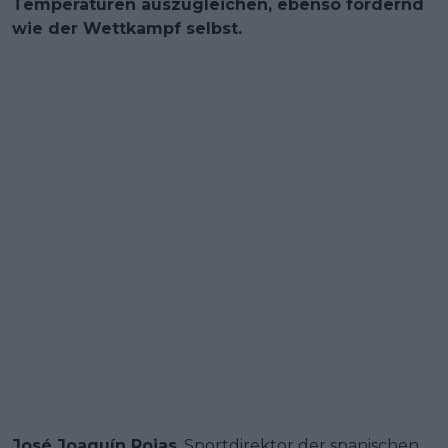
Temperaturen auszugleichen, ebenso fordernd
wie der Wettkampf selbst.
José Joaquín Rojas
, Sportdirektor der spanischen