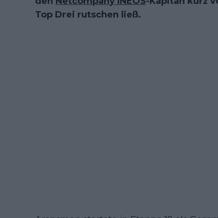
den
Netcompany INEOS
-Kapitän kurz v
Top Drei rutschen ließ.