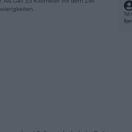
. Als Gall 3,5 Kilometer vor dem Ziel
wierigkeiten.
Tut 
Bjer
oten
ne "
meis
chte
r de
bst 