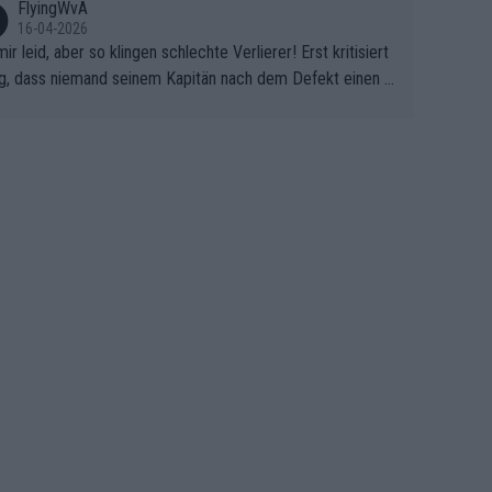
FlyingWvA
16-04-2026
mir leid, aber so klingen schlechte Verlierer! Erst kritisiert
g, dass niemand seinem Kapitän nach dem Defekt einen r
 Teppich ausrollt. Dann schimpft Pogacar selber über sei
Shimano-Schubkarre", ehe Morgado denkt, dass der Welt
ter mit einem platten Reifen ins Velodrome einfuhr. Schle
r Stil!!! Insbesondere, wenn man sich die Rennsituation vo
m Defekt anschaut - wer andern eine Grube gräbt, fällt sel
hinein.