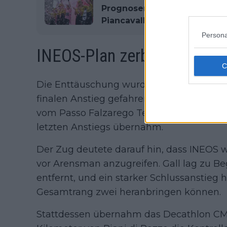
Prognosen – Ein letzter Sie
Piancavallo?
Persona
INEOS-Plan zerbricht am Sc
Die Enttäuschung wurde dadurch versch
finalen Anstieg gefahren war. Embret Sv
vom Passo Falzarego Tempo, bevor Egan
letzten Anstiegs übernahm.
Der Zug deutete darauf hin, dass INEOS w
vor Arensman anzugreifen. Gall lag zu B
entfernt, und ein starker Schlussanstieg
Gesamtrang zwei heranbringen können.
Stattdessen übernahm das Decathlon C