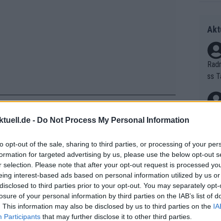
Akt
Radr
ss T
onen
as g
Erfo
Mich
tuell.de -
Do Not Process My Personal Information
Zeic
Gest
et. 
mlich hart, Vollgas, und genau das habe
to opt-out of the sale, sharing to third parties, or processing of your per
formation for targeted advertising by us, please use the below opt-out s
t Cycling News nach Etappe 19
. „Ich
Auf 
r selection. Please note that after your opt-out request is processed y
lich zu fahren.“
eing interest-based ads based on personal information utilized by us or
V?
disclosed to third parties prior to your opt-out. You may separately opt-
losure of your personal information by third parties on the IAB’s list of
. This information may also be disclosed by us to third parties on the
IA
Bori
 – Vorschau, Profile, Favoriten &
Participants
that may further disclose it to other third parties.