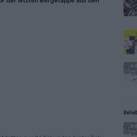
or der letzten Bergetappe aus den
Belie