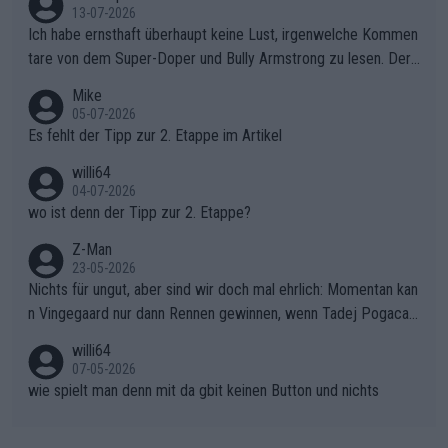
sers Einbruch: Erst als Reusser komplett einbrach, übernahm V
13-07-2026
ollering die Initiative.Zu spätes Erwachen: Zu diesem Zeitpunkt
Ich habe ernsthaft überhaupt keine Lust, irgenwelche Kommen
war das Loch zu Niewiadoma bereits zu groß, um es im Allein
tare von dem Super-Doper und Bully Armstrong zu lesen. Der
gang auf den steilen Schlusskilometern noch einmal zu schließ
Typ ist so was von daneben. Er kann seine Meinung haben, abe
Mike
en.Teurer Sekundenpoker: Die Quittung sind nun 15 Sekunden
r die gehört nicht in dieses Medium!
05-07-2026
Rückstand im Gesamtklassement – ein Polster, das Niewiado
Es fehlt der Tipp zur 2. Etappe im Artikel
ma vor der Schlussetappe nach Nizza alle Trümpfe in die Hand
willi64
gibt. Diese Etappe wird sicher als der psychologische Wendep
04-07-2026
unkt dieser Tour in die Geschichte eingehen. Wenn man bei so
wo ist denn der Tipp zur 2. Etappe?
einem harten Aufstieg einmal den Moment verpasst und der K
onkurrentin die "zweite Luft" schenkt, ist der Schaden am Ber
Z-Man
23-05-2026
g kaum noch zu reparieren.Vor uns liegt nun das große Finale R
Nichts für ungut, aber sind wir doch mal ehrlich: Momentan kan
ichtung Nizza. Niewiadoma hat psychologisch Oberwasser, ab
n Vingegaard nur dann Rennen gewinnen, wenn Tadej Pogacar
er SD Worx und Vollering müssen jetzt All-In gehen. (gregman
nicht mitfährt!!!
n)
willi64
07-05-2026
wie spielt man denn mit da gbit keinen Button und nichts