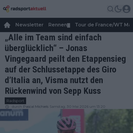
Newsletter
Rennen
Tour de France/WT Ma
▼
„Alle im Team sind einfach
überglücklich“ – Jonas
Vingegaard peilt den Etappensieg
auf der Schlussetappe des Giro
d’Italia an, Visma nutzt den
Rückenwind von Sepp Kuss
Radsport
durch
Pascal Michiels
Samstag, 30 Mai 2026 um 13:20