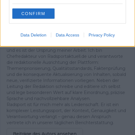
Baumstamm – und spürte eine Freude, die ich bis heute
mit dem Radsport verbinde. Im Tal stand die
CONFIRM
Entscheidung an: zurück oder weiter nach Avoriaz. Ich
fuhr weiter, ohne anzuhalten, und schaffte auch den
zweiten Anstieg. Mit meinem knallroten, eigentlich
lächerlichen Rad überholte ich Fahrer auf echten
Data Deletion
Data Access
Privacy Policy
Rennrädern. Wieder dieses Glück.
Dieses unverfälschte Gefühl begleitet mich bis heute –
und es ist der Ursprung meiner Arbeit. Ich bin
Chefredakteur von Radsportaktuell.de und verantworte
die redaktionelle Ausrichtung der Plattform:
Themenpriorisierung, Qualitätsstandards, Faktenprüfung
und die konsequente Aktualisierung von Inhalten, sobald
neue, verifizierte Informationen vorliegen. Neben der
Leitung der Redaktion schreibe und editiere ich selbst
und lege besonderen Wert auf klare Einordnung, präzise
Sprache und nachvollziehbare Analysen.
Radsport ist für mich mehr als Leidenschaft. Er ist ein
komplexer Leistungssport, der Kontext, Genauigkeit und
Verantwortung verlangt – genau diesen Anspruch
vertrete ich in unserer täglichen Berichterstattung.
Beiträge des Autors ansehen