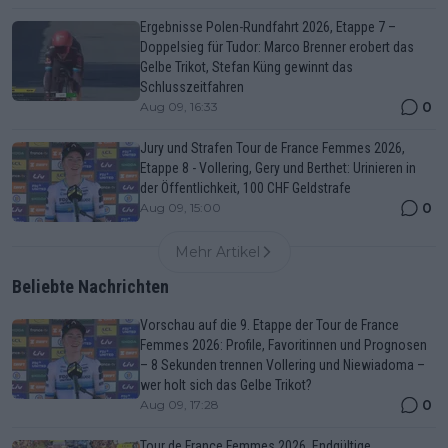
Ergebnisse Polen-Rundfahrt 2026, Etappe 7 –
Doppelsieg für Tudor: Marco Brenner erobert das
Gelbe Trikot, Stefan Küng gewinnt das
Schlusszeitfahren
0
Aug 09, 16:33
Jury und Strafen Tour de France Femmes 2026,
Etappe 8 - Vollering, Gery und Berthet: Urinieren in
der Öffentlichkeit, 100 CHF Geldstrafe
0
Aug 09, 15:00
Mehr Artikel
Beliebte Nachrichten
Vorschau auf die 9. Etappe der Tour de France
Femmes 2026: Profile, Favoritinnen und Prognosen
– 8 Sekunden trennen Vollering und Niewiadoma –
wer holt sich das Gelbe Trikot?
0
Aug 09, 17:28
Tour de France Femmes 2026, Endgültige