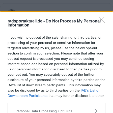
Pascal Michiels
SEO-Manager, Sportjournalist und Editor-in-chief
radsportaktuell.de -
Do Not Process My Personal
In meiner Nachbarschaft wuchs man mit der Tour de
Information
France auf. Sie war überall – es waren die letzten großen
Jahre von Eddy Merckx. Wir waren Kinder, trugen Trikots
If you wish to opt-out of the sale, sharing to third parties, or
und spielten die gesamte Rundfahrt nach. Zwei Brücken
processing of your personal or sensitive information for
wurden zu unseren „Bergen“, und wir rasten über
targeted advertising by us, please use the below opt-out
Straßen, als Autos noch nicht den Ton angaben. Mit 13
section to confirm your selection. Please note that after your
Jahren war mein Herz endgültig dem Radsport verfallen.
opt-out request is processed you may continue seeing
In einem Urlaub in Frankreich durfte ich nach langem
interest-based ads based on personal information utilized by
Drängen eine echte Bergetappe fahren – mit meinem
us or personal information disclosed to third parties prior to
Fahrrad von zu Hause, drei Gängen, Licht, dicken Reifen
und Schutzblechen.
your opt-out. You may separately opt-out of the further
Ich brach früh auf, fuhr den Col de Joux Plane und
disclosure of your personal information by third parties on the
anschließend Morzine-Avoriaz. Proviant: eine Tüte
IAB’s list of downstream participants. This information may
Kirschen, kein Wasser, keine Erfahrung. Von Les Gets aus
also be disclosed by us to third parties on the
IAB’s List of
wurde es trotzdem der glücklichste Tag meines Lebens.
Downstream Participants
that may further disclose it to other
Als ich die Häuser auf halber Höhe des Joux Plane
third parties.
erreichte, wusste ich, dass ich nicht aufhören würde zu
treten. Oben angekommen trank ich an einem
Personal Data Processing Opt Outs