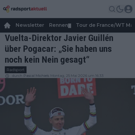
Newsletter
Rennen
Tour de France/WT Ma
▼
Vuelta-Direktor Javier Guillén
über Pogacar: „Sie haben uns
noch kein Nein gesagt“
Radsport
durch
Pascal Michiels
Montag, 25 Mai 2026 um 16:33