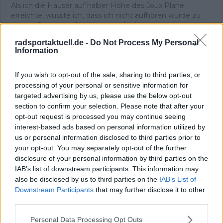
Als ich die Häuser auf halber Höhe des Joux Plane
erreichte, wusste ich, dass ich nicht aufhören würde zu
treten. Oben angekommen trank ich an einem
Baumstamm – und spürte eine Freude, die ich bis heute
radsportaktuell.de -
Do Not Process My Personal
mit dem Radsport verbinde. Im Tal stand die
Information
Entscheidung an: zurück oder weiter nach Avoriaz. Ich
fuhr weiter, ohne anzuhalten, und schaffte auch den
If you wish to opt-out of the sale, sharing to third parties, or
zweiten Anstieg. Mit meinem knallroten, eigentlich
lächerlichen Rad überholte ich Fahrer auf echten
processing of your personal or sensitive information for
Rennrädern. Wieder dieses Glück.
targeted advertising by us, please use the below opt-out
Dieses unverfälschte Gefühl begleitet mich bis heute –
section to confirm your selection. Please note that after your
und es ist der Ursprung meiner Arbeit. Ich bin
opt-out request is processed you may continue seeing
Chefredakteur von Radsportaktuell.de und verantworte
interest-based ads based on personal information utilized by
die redaktionelle Ausrichtung der Plattform:
us or personal information disclosed to third parties prior to
Themenpriorisierung, Qualitätsstandards, Faktenprüfung
your opt-out. You may separately opt-out of the further
und die konsequente Aktualisierung von Inhalten, sobald
disclosure of your personal information by third parties on the
neue, verifizierte Informationen vorliegen. Neben der
IAB’s list of downstream participants. This information may
Leitung der Redaktion schreibe und editiere ich selbst
also be disclosed by us to third parties on the
IAB’s List of
und lege besonderen Wert auf klare Einordnung, präzise
Downstream Participants
that may further disclose it to other
Sprache und nachvollziehbare Analysen.
third parties.
Radsport ist für mich mehr als Leidenschaft. Er ist ein
komplexer Leistungssport, der Kontext, Genauigkeit und
Personal Data Processing Opt Outs