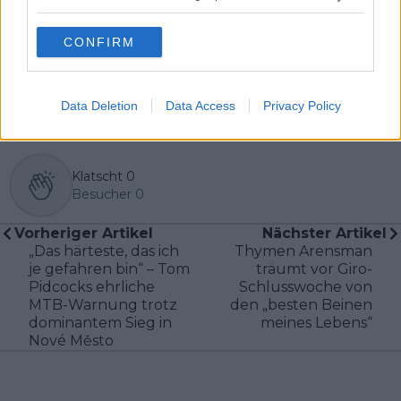
Verantwortung verlangt – genau diesen Anspruch
vertrete ich in unserer täglichen Berichterstattung.
CONFIRM
Beiträge des Autors ansehen
Data Deletion
Data Access
Privacy Policy
Klatscht
0
Besucher
0
Vorheriger Artikel
Nächster Artikel
„Das härteste, das ich
Thymen Arensman
je gefahren bin“ – Tom
träumt vor Giro-
Pidcocks ehrliche
Schlusswoche von
MTB-Warnung trotz
den „besten Beinen
dominantem Sieg in
meines Lebens“
Nové Město