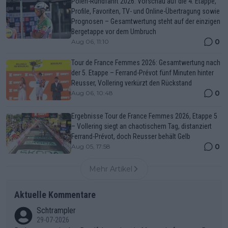
Polen-Rundfahrt 2026: Vorschau auf die 4. Etappe,
Profile, Favoriten, TV- und Online-Übertragung sowie
Prognosen – Gesamtwertung steht auf der einzigen
Bergetappe vor dem Umbruch
0
Aug 06, 11:10
Tour de France Femmes 2026: Gesamtwertung nach
der 5. Etappe – Ferrand-Prévot fünf Minuten hinter
Reusser, Vollering verkürzt den Rückstand
0
Aug 06, 10:48
Ergebnisse Tour de France Femmes 2026, Etappe 5
– Vollering siegt an chaotischem Tag, distanziert
Ferrand-Prévot, doch Reusser behält Gelb
0
Aug 05, 17:58
Mehr Artikel
Aktuelle Kommentare
Schtrampler
29-07-2026