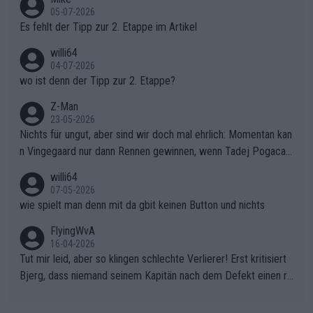
r die gehört nicht in dieses Medium!
05-07-2026
Es fehlt der Tipp zur 2. Etappe im Artikel
willi64
04-07-2026
wo ist denn der Tipp zur 2. Etappe?
Z-Man
23-05-2026
Nichts für ungut, aber sind wir doch mal ehrlich: Momentan kan
n Vingegaard nur dann Rennen gewinnen, wenn Tadej Pogacar
nicht mitfährt!!!
willi64
07-05-2026
wie spielt man denn mit da gbit keinen Button und nichts
FlyingWvA
16-04-2026
Tut mir leid, aber so klingen schlechte Verlierer! Erst kritisiert
Bjerg, dass niemand seinem Kapitän nach dem Defekt einen ro
ten Teppich ausrollt. Dann schimpft Pogacar selber über seine
"Shimano-Schubkarre", ehe Morgado denkt, dass der Weltmeis