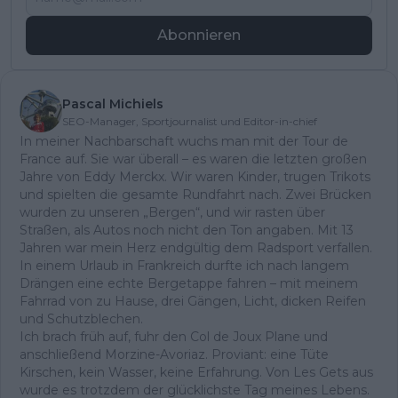
Abonnieren
Pascal Michiels
SEO-Manager, Sportjournalist und Editor-in-chief
In meiner Nachbarschaft wuchs man mit der Tour de
France auf. Sie war überall – es waren die letzten großen
Jahre von Eddy Merckx. Wir waren Kinder, trugen Trikots
und spielten die gesamte Rundfahrt nach. Zwei Brücken
wurden zu unseren „Bergen“, und wir rasten über
Straßen, als Autos noch nicht den Ton angaben. Mit 13
Jahren war mein Herz endgültig dem Radsport verfallen.
In einem Urlaub in Frankreich durfte ich nach langem
Drängen eine echte Bergetappe fahren – mit meinem
Fahrrad von zu Hause, drei Gängen, Licht, dicken Reifen
und Schutzblechen.
Ich brach früh auf, fuhr den Col de Joux Plane und
anschließend Morzine-Avoriaz. Proviant: eine Tüte
Kirschen, kein Wasser, keine Erfahrung. Von Les Gets aus
wurde es trotzdem der glücklichste Tag meines Lebens.