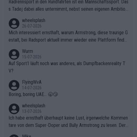
Radrennsport in den Rundfahrten ist ein Mannschaftssport. Das
s Tadej dabei alles unternimmt, nebst seinen eigenen Ambition
en, gegenüber seinen Helfern Solidarität zu zeigen und so das
wheelsplash
ganze Team auch mental stark zu machen und konkret am Erf
26-07-2026
olg teilzuhaben, ist ihm ganz hoch anzurechnen. Das ist ein Zei
Mich interessiert ernsthaft, warum Armstrong, diese traurige G
chen weit über den Radsport hinaus.
estalt, bei Radsport aktuell immer wieder eine Plattform finde
t. Könnte mir die Redaktion diese Frage beantworten?
Wurm
15-07-2026
Auf Sport1 läuft noch was anderes, als Dumpfbackenreality T
V?
FlyingWvA
14-07-2026
Boring, boring UAE... 🥱😴
wheelsplash
13-07-2026
Ich habe ernsthaft überhaupt keine Lust, irgenwelche Kommen
tare von dem Super-Doper und Bully Armstrong zu lesen. Der
Typ ist so was von daneben. Er kann seine Meinung haben, abe
Mike