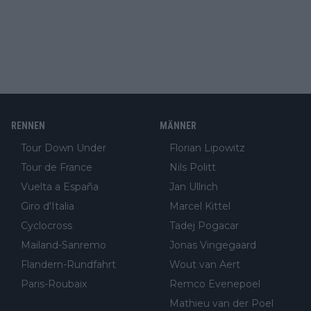
RENNEN
MÄNNER
Tour Down Under
Florian Lipowitz
Tour de France
Nils Politt
Vuelta a España
Jan Ullrich
Giro d'Italia
Marcel Kittel
Cyclocross
Tadej Pogacar
Mailand-Sanremo
Jonas Vingegaard
Flandern-Rundfahrt
Wout van Aert
Paris-Roubaix
Remco Evenepoel
Mathieu van der Poel