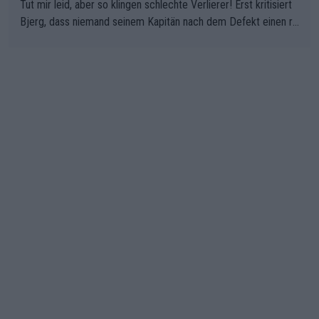
Tut mir leid, aber so klingen schlechte Verlierer! Erst kritisiert
Bjerg, dass niemand seinem Kapitän nach dem Defekt einen ro
ten Teppich ausrollt. Dann schimpft Pogacar selber über seine
"Shimano-Schubkarre", ehe Morgado denkt, dass der Weltmeis
ter mit einem platten Reifen ins Velodrome einfuhr. Schlechter
Stil!!! Insbesondere, wenn man sich die Rennsituation vor dem
Defekt anschaut - wer andern eine Grube gräbt, fällt selbst hin
ein.