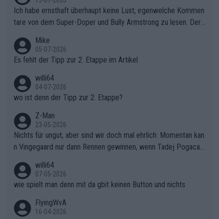
13-07-2026
Ich habe ernsthaft überhaupt keine Lust, irgenwelche Kommen
tare von dem Super-Doper und Bully Armstrong zu lesen. Der
Typ ist so was von daneben. Er kann seine Meinung haben, abe
Mike
r die gehört nicht in dieses Medium!
05-07-2026
Es fehlt der Tipp zur 2. Etappe im Artikel
willi64
04-07-2026
wo ist denn der Tipp zur 2. Etappe?
Z-Man
23-05-2026
Nichts für ungut, aber sind wir doch mal ehrlich: Momentan kan
n Vingegaard nur dann Rennen gewinnen, wenn Tadej Pogacar
nicht mitfährt!!!
willi64
07-05-2026
wie spielt man denn mit da gbit keinen Button und nichts
FlyingWvA
16-04-2026