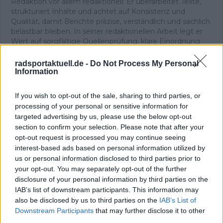
Redaktion vor allem redaktionell: Er überarbeitet Texte,
strukturiert Inhalte und achtet auf Konsistenz und
Qualität, damit Berichte präzise, verständlich und sachlich
belastbar bleiben. In seiner redaktionellen Arbeit legt er
Wert auf sorgfältige Quellenprüfung, klare Einordnung
und aktualisiert Inhalte, sobald neue, gesicherte
Informationen vorliegen.
radsportaktuell.de -
Do Not Process My Personal
Information
Beiträge des Autors ansehen
If you wish to opt-out of the sale, sharing to third parties, or
processing of your personal or sensitive information for
targeted advertising by us, please use the below opt-out
section to confirm your selection. Please note that after your
Klatscht
0
opt-out request is processed you may continue seeing
Besucher
0
interest-based ads based on personal information utilized by
us or personal information disclosed to third parties prior to
Vorheriger Artikel
Nächster Artikel
your opt-out. You may separately opt-out of the further
VORSCHAU |
„Damit können wir als
disclosure of your personal information by third parties on the
Dänemark-Rundfahrt
Team zufrieden sein“
IAB’s list of downstream participants. This information may
2025 - Lidl–Trek peilt
– Visma beeindruckt
also be disclosed by us to third parties on the
IAB’s List of
Pedersens
bei der Polen-
Downstream Participants
that may further disclose it to other
Gesamtsieg an
Rundfahrt mit Kooij
third parties.