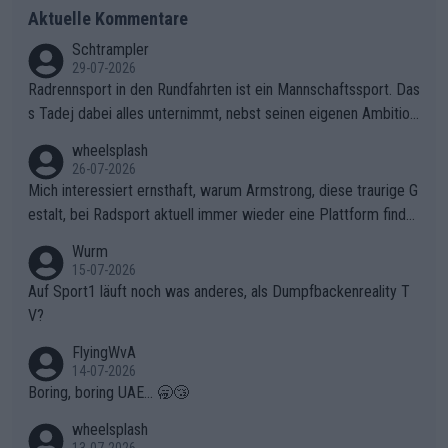
Aktuelle Kommentare
Schtrampler
29-07-2026
Radrennsport in den Rundfahrten ist ein Mannschaftssport. Das
s Tadej dabei alles unternimmt, nebst seinen eigenen Ambition
en, gegenüber seinen Helfern Solidarität zu zeigen und so das
wheelsplash
ganze Team auch mental stark zu machen und konkret am Erf
26-07-2026
olg teilzuhaben, ist ihm ganz hoch anzurechnen. Das ist ein Zei
Mich interessiert ernsthaft, warum Armstrong, diese traurige G
chen weit über den Radsport hinaus.
estalt, bei Radsport aktuell immer wieder eine Plattform finde
t. Könnte mir die Redaktion diese Frage beantworten?
Wurm
15-07-2026
Auf Sport1 läuft noch was anderes, als Dumpfbackenreality T
V?
FlyingWvA
14-07-2026
Boring, boring UAE... 🥱😴
wheelsplash