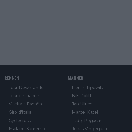
RENNEN
MÄNNER
Tour Down Under
Florian Lipowitz
Tour de France
Nils Politt
Vuelta a España
Jan Ullrich
Giro d'Italia
Marcel Kittel
Cyclocross
Tadej Pogacar
Mailand-Sanremo
Jonas Vingegaard