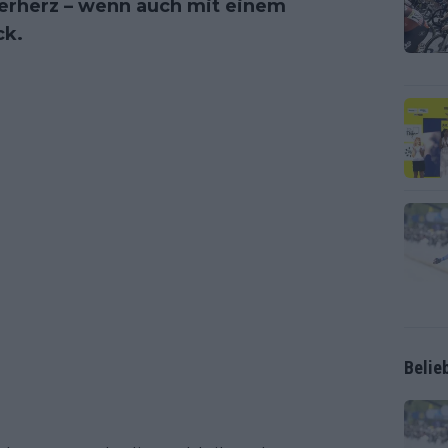
erherz – wenn auch mit einem
ck.
Belie