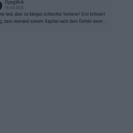
FlyingWvA
16-04-2026
mir leid, aber so klingen schlechte Verlierer! Erst kritisiert
g, dass niemand seinem Kapitän nach dem Defekt einen r
 Teppich ausrollt. Dann schimpft Pogacar selber über sei
Shimano-Schubkarre", ehe Morgado denkt, dass der Welt
ter mit einem platten Reifen ins Velodrome einfuhr. Schle
r Stil!!! Insbesondere, wenn man sich die Rennsituation vo
m Defekt anschaut - wer andern eine Grube gräbt, fällt sel
hinein.