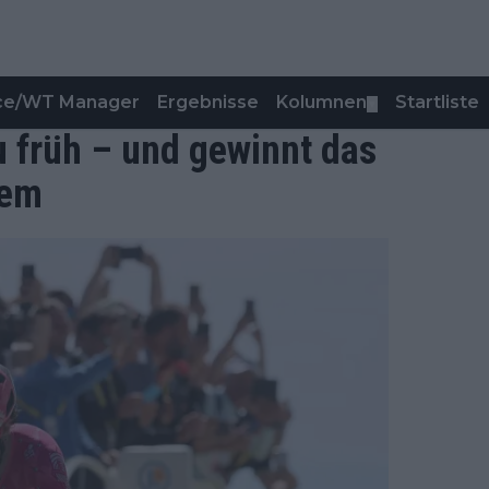
nce/WT Manager
Ergebnisse
Kolumnen
Startliste
▼
u früh – und gewinnt das
dem