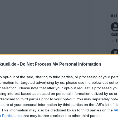
Akt
Radr
ss T
onen
as g
Erfo
Mich
tuell.de -
Do Not Process My Personal Information
Zeic
Gest
et. 
to opt-out of the sale, sharing to third parties, or processing of your per
formation for targeted advertising by us, please use the below opt-out s
Auf 
r selection. Please note that after your opt-out request is processed y
athischen Art hat sich Healy in die
eing interest-based ads based on personal information utilized by us or
V?
disclosed to third parties prior to your opt-out. You may separately opt-
Irland. Der Zieleinlauf in Lisieux,
losure of your personal information by third parties on the IAB’s list of
cher Korrektur, unterstrich einmal
. This information may also be disclosed by us to third parties on the
IA
Bori
zum Schluss und nie den Mut verlieren.
Participants
that may further disclose it to other third parties.