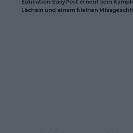
Education-EasyPost
erneut sein Kämpf
Lächeln und einem kleinen Missgeschi