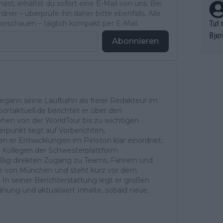
st, erhältst du sofort eine E-Mail von uns. Bei
ner – überprüfe ihn daher bitte ebenfalls. Alle
rschauen – täglich kompakt per E-Mail.
Tut 
Bjer
Abonnieren
oten
ne "
meis
chte
r de
begann seine Laufbahn als freier Redakteur im
bst 
ortaktuell.de berichtet er über den
ehen von der WorldTour bis zu wichtigen
rpunkt liegt auf Vorberichten,
er Entwicklungen im Peloton klar einordnet.
d Kollegen der Schwesterplattform
ßig direkten Zugang zu Teams, Fahrern und
Nähe von München und steht kurz vor dem
. In seiner Berichterstattung legt er großen
dnung und aktualisiert Inhalte, sobald neue,