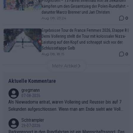
Prognosen – 13 Fahrer innerhalb von 38 Sekunden
kämpfen um den Gesamtsieg der Polen-Rundfahrt –
darunter Marco Brenner und Jan Christen
0
Aug 08, 23:24
Ergebnisse Tour de France Femmes 2026, Etappe 8 |
Demi Vollering stellt die Tour mit kolossaler Nizza-
Leistung auf den Kopf und schnappt sich vor der
Schlussetappe Gelb
0
Aug 08, 18:15
Mehr Artikel
Aktuelle Kommentare
gregmann
07-08-2026
Als Niewiadoma antrat, waren Vollering und Reusser bis auf 7
Sekunden aufgeschlossen. Wenn man am Ende sieht wie Voller
ing Reusser hat stehen lassen, ist es unverständlich, wieso Voll
Schtrampler
ering die 7 Sekunden zu Niewiadoma nicht geschlossen hat un
29-07-2026
d den Abstand hat anwachsen lassen. Ein schwerer taktischer
Radrennsport in den Rundfahrten ist ein Mannschaftssport. Das