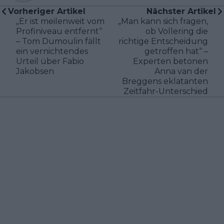
Vorheriger Artikel
Nächster Artikel
„Er ist meilenweit vom
„Man kann sich fragen,
Profiniveau entfernt“
ob Vollering die
– Tom Dumoulin fällt
richtige Entscheidung
ein vernichtendes
getroffen hat“ –
Urteil über Fabio
Experten betonen
Jakobsen
Anna van der
Breggens eklatanten
Zeitfahr-Unterschied