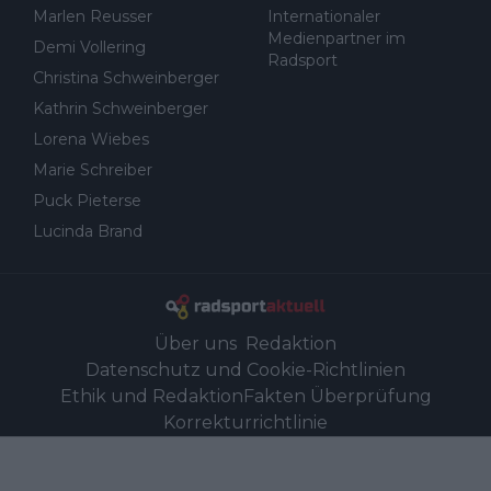
Marlen Reusser
Internationaler
Medienpartner im
Demi Vollering
Radsport
Christina Schweinberger
Kathrin Schweinberger
Lorena Wiebes
Marie Schreiber
Puck Pieterse
Lucinda Brand
Über uns
Redaktion
Datenschutz und Cookie-Richtlinien
Ethik und Redaktion
Fakten Überprüfung
Korrekturrichtlinie
Eigentumsfinanzierungs- und Werbepolitik
Kontakt
Link-Partner