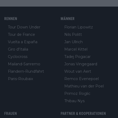
RENNEN
MÄNNER
Tour Down Under
Florian Lipowitz
Tour de France
Nils Politt
Vuelta a España
Jan Ullrich
Giro d'Italia
Marcel Kittel
Cyclocross
Tadej Pogacar
Mailand-Sanremo
Jonas Vingegaard
Flandern-Rundfahrt
Wout van Aert
Paris-Roubaix
Remco Evenepoel
Mathieu van der Poel
Primoz Roglic
Thibau Nys
FRAUEN
PARTNER & KOOPERATIONEN