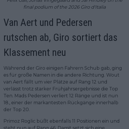
Felix Gall, Jonas Vingegaard and Jai Hindley on the
final podium of the 2026 Giro d'Italia
Van Aert und Pedersen
rutschen ab, Giro sortiert das
Klassement neu
Während der Giro einigen Fahrern Schub gab, ging
es für große Namen in die andere Richtung. Wout
van Aert fällt um vier Plätze auf Rang 12 und
verlässt trotz starker Frühjahrsergebnisse die Top
Ten. Mads Pedersen verliert 12 Ränge und ist nun
18., einer der markantesten Rückgänge innerhalb
der Top 20.
Primoz Roglic büßt ebenfalls 11 Positionen ein und
steht nun auf Rang 46. Damit setzt sich eine