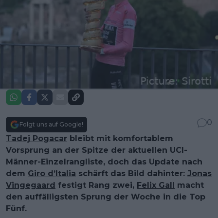
0
Folgt uns auf Google!
Tadej Pogacar
bleibt mit komfortablem
Vorsprung an der Spitze der aktuellen UCI-
Männer-Einzelrangliste, doch das Update nach
dem
Giro d’Italia
schärft das Bild dahinter:
Jonas
Vingegaard
festigt Rang zwei,
Felix Gall
macht
den auffälligsten Sprung der Woche in die Top
Fünf.