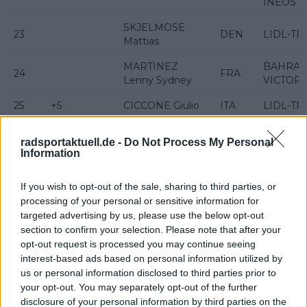
INEOS
SKJELMOSE
23
DEN
LIDL-TR
Mattias
MARTINEZ
BAHRAI
24
FRA
Lenny Sydney
VICTOR
25
+5
CICCONE Giulio
ITA
LIDL-TR
UAE TE
26
-5
VINE Jay
AUS
radsportaktuell.de -
Do Not Process My Personal
EMIRAT
Information
ARENSMAN
NETCO
27
+40
NED
Thymen
INEOS
If you wish to opt-out of the sale, sharing to third parties, or
processing of your personal or sensitive information for
28
+18
MILAN Jonathan
ITA
LIDL-TR
targeted advertising by us, please use the below opt-out
section to confirm your selection. Please note that after your
RED BUL
PELLIZZARI
opt-out request is processed you may continue seeing
29
-12
ITA
BORA -
Giulio
interest-based ads based on personal information utilized by
HANSG
us or personal information disclosed to third parties prior to
VAUQUELIN
NETCO
your opt-out. You may separately opt-out of the further
30
-4
FRA
Kevin
INEOS
disclosure of your personal information by third parties on the