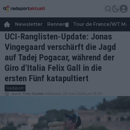
Newsletter
Rennen
Tour de France/WT Ma
▼
UCI-Ranglisten-Update: Jonas
Vingegaard verschärft die Jagd
auf Tadej Pogacar, während der
Giro d’Italia Felix Gall in die
ersten Fünf katapultiert
Radsport
durch
Theo Stodiek
Mittwoch, 03 Juni 2026 um 13:00