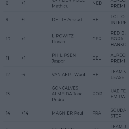
VAN DER POEL
ALPECIN
8
+1
NED
Mathieu
PREMIE
LOTTO
9
+1
DE LIE Arnaud
BEL
INTERM
RED BUL
LIPOWITZ
10
+1
GER
BORA -
Florian
HANSG
PHILIPSEN
ALPECIN
11
+1
BEL
Jasper
PREMIE
TEAM VI
12
-4
VAN AERT Wout
BEL
LEASE A
GONCALVES
UAE TE
13
ALMEIDA Joao
POR
EMIRAT
Pedro
SOUDAL
14
+14
MAGNIER Paul
FRA
STEP
TEAM J