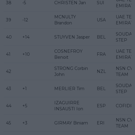
38
-5
CHRISTEN Jan
SUI
EMIRAT
MCNULTY
UAE TE
39
-12
USA
Brandon
EMIRAT
SOUDAL
40
+14
STUYVEN Jasper
BEL
STEP
COSNEFROY
UAE TE
41
+10
FRA
Benoit
EMIRAT
STRONG Corbin
NSN CY
42
NZL
John
TEAM
SOUDAL
43
+1
MERLIER Tim
BEL
STEP
IZAGUIRRE
44
+5
ESP
COFIDIS
INSAUSTI Ion
NSN CY
45
+3
GIRMAY Biniam
ERI
TEAM