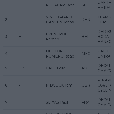
UAE TE
1
POGACAR Tadej
SLO
EMIRAT
VINGEGAARD
TEAM VI
2
DEN
HANSEN Jonas
LEASE A
RED BUL
EVENEPOEL
3
+1
BEL
BORA -
Remco
HANSG
DEL TORO
UAE TE
4
-1
MEX
ROMERO Isaac
EMIRAT
DECATH
5
+13
GALL Felix
AUT
CMA CG
PINARE
6
-1
PIDCOCK Tom
GBR
Q36.5 P
CYCLIN
DECATH
7
SEIXAS Paul
FRA
CMA CG