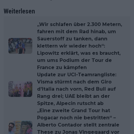
Weiterlesen
„Wir schlafen über 2.300 Metern,
fahren mit dem Rad hinab, um
Sauerstoff zu tanken, dann
klettern wir wieder hoch“:
Lipowitz erklärt, was es braucht,
um ums Podium der Tour de
France zu kämpfen
Update zur UCI-Teamrangliste:
Visma stürmt nach dem Giro
d’Italia nach vorn, Red Bull auf
Rang drei; UAE bleibt an der
Spitze, Alpecin rutscht ab
„Eine zweite Grand Tour hat
Pogacar noch nie bestritten“ –
Alberto Contador stellt zentrale
These zu Jonas Vingegaard vor