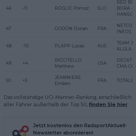
RED BUL
46
-11
ROGLIC Primoz
SLO
BORA -
HANSG
NETCO
47
GODON Dorian
FRA
INEOS
TEAM J
48
-10
PLAPP Lucas
AUS
ALULA
RICCITELLO
DECATH
49
+4
USA
Matthew
CMA CG
JEANNIERE
50
+5
FRA
TOTALE
Emilien
Das vollständige UCI-Männer-Ranking, einschließlich
aller Fahrer außerhalb der Top 50,
finden Sie hier
.
Jetzt kostenlos den RadsportAktuell-
Newsletter abonnieren!