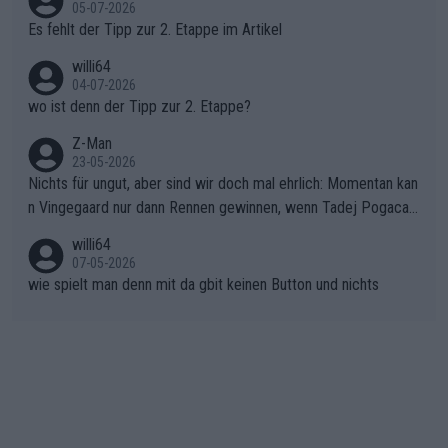
r die gehört nicht in dieses Medium!
05-07-2026
Rückstand im Gesamtklassement – ein Polster, das Niewiado
Es fehlt der Tipp zur 2. Etappe im Artikel
ma vor der Schlussetappe nach Nizza alle Trümpfe in die Hand
willi64
gibt. Diese Etappe wird sicher als der psychologische Wendep
04-07-2026
unkt dieser Tour in die Geschichte eingehen. Wenn man bei so
wo ist denn der Tipp zur 2. Etappe?
einem harten Aufstieg einmal den Moment verpasst und der K
onkurrentin die "zweite Luft" schenkt, ist der Schaden am Ber
Z-Man
23-05-2026
g kaum noch zu reparieren.Vor uns liegt nun das große Finale R
Nichts für ungut, aber sind wir doch mal ehrlich: Momentan kan
ichtung Nizza. Niewiadoma hat psychologisch Oberwasser, ab
n Vingegaard nur dann Rennen gewinnen, wenn Tadej Pogacar
er SD Worx und Vollering müssen jetzt All-In gehen. (gregman
nicht mitfährt!!!
n)
willi64
07-05-2026
wie spielt man denn mit da gbit keinen Button und nichts