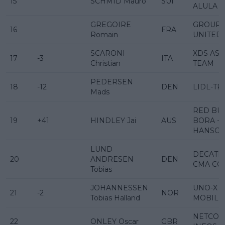
15
SCHMID Mauro
SUI
ALULA
GREGOIRE
GROUPA
16
FRA
Romain
UNITED
SCARONI
XDS AS
17
-3
ITA
Christian
TEAM
PEDERSEN
18
-12
DEN
LIDL-TR
Mads
RED BUL
19
+41
HINDLEY Jai
AUS
BORA -
HANSG
LUND
DECATH
20
ANDRESEN
DEN
CMA CG
Tobias
JOHANNESSEN
UNO-X
21
-2
NOR
Tobias Halland
MOBILIT
NETCO
22
ONLEY Oscar
GBR