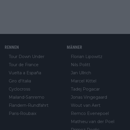
RENNEN
MÄNNER
Tour Down Under
Florian Lipowitz
Tour de France
Nils Politt
Vuelta a España
Jan Ullrich
Giro d'Italia
Marcel Kittel
Cyclocross
Tadej Pogacar
Mailand-Sanremo
Jonas Vingegaard
Flandern-Rundfahrt
Wout van Aert
Paris-Roubaix
Remco Evenepoel
Mathieu van der Poel
Primoz Roglic