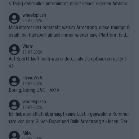
s Tadej dabei alles unternimmt, nebst seinen eigenen Ambition
en, gegenüber seinen Helfern Solidarität zu zeigen und so das
wheelsplash
ganze Team auch mental stark zu machen und konkret am Erf
26-07-2026
olg teilzuhaben, ist ihm ganz hoch anzurechnen. Das ist ein Zei
Mich interessiert ernsthaft, warum Armstrong, diese traurige G
chen weit über den Radsport hinaus.
estalt, bei Radsport aktuell immer wieder eine Plattform finde
t. Könnte mir die Redaktion diese Frage beantworten?
Wurm
15-07-2026
Auf Sport1 läuft noch was anderes, als Dumpfbackenreality T
V?
FlyingWvA
14-07-2026
Boring, boring UAE... 🥱😴
wheelsplash
13-07-2026
Ich habe ernsthaft überhaupt keine Lust, irgenwelche Kommen
tare von dem Super-Doper und Bully Armstrong zu lesen. Der
Typ ist so was von daneben. Er kann seine Meinung haben, abe
Mike
r die gehört nicht in dieses Medium!
05-07-2026