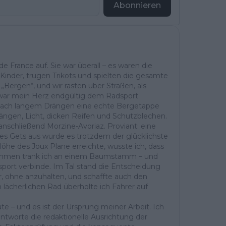
Abonnieren
 France auf. Sie war überall – es waren die
Kinder, trugen Trikots und spielten die gesamte
Bergen“, und wir rasten über Straßen, als
 war mein Herz endgültig dem Radsport
ch nach langem Drängen eine echte Bergetappe
ängen, Licht, dicken Reifen und Schutzblechen.
 anschließend Morzine-Avoriaz. Proviant: eine
Les Gets aus wurde es trotzdem der glücklichste
öhe des Joux Plane erreichte, wusste ich, dass
kommen trank ich an einem Baumstamm – und
sport verbinde. Im Tal stand die Entscheidung
er, ohne anzuhalten, und schaffte auch den
 lächerlichen Rad überholte ich Fahrer auf
te – und es ist der Ursprung meiner Arbeit. Ich
ntworte die redaktionelle Ausrichtung der