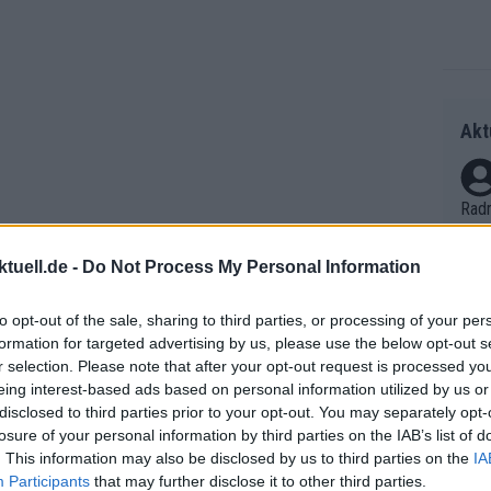
Akt
Radr
ss T
onen
tuell.de -
Do Not Process My Personal Information
as g
Erfo
Mich
to opt-out of the sale, sharing to third parties, or processing of your per
Zeic
formation for targeted advertising by us, please use the below opt-out s
Gest
r selection. Please note that after your opt-out request is processed y
et. 
eing interest-based ads based on personal information utilized by us or
in Problem mit ihm und habe auch
disclosed to third parties prior to your opt-out. You may separately opt-
Auf 
 Medientages seines neuen Teams. Er
losure of your personal information by third parties on the IAB’s list of
V?
. This information may also be disclosed by us to third parties on the
IA
en Staffel der Netflix-Serie Tour de
Participants
that may further disclose it to other third parties.