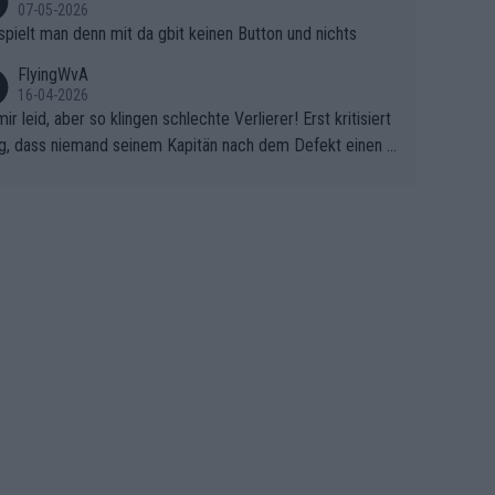
07-05-2026
spielt man denn mit da gbit keinen Button und nichts
FlyingWvA
16-04-2026
mir leid, aber so klingen schlechte Verlierer! Erst kritisiert
g, dass niemand seinem Kapitän nach dem Defekt einen r
 Teppich ausrollt. Dann schimpft Pogacar selber über sei
Shimano-Schubkarre", ehe Morgado denkt, dass der Welt
ter mit einem platten Reifen ins Velodrome einfuhr. Schle
r Stil!!! Insbesondere, wenn man sich die Rennsituation vo
m Defekt anschaut - wer andern eine Grube gräbt, fällt sel
hinein.