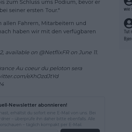
bis zum Schluss ums Podium, bevor er
wie 
ei seiner ersten Tour."
 allen Fahrern, Mitarbeitern und
nach haben wir mit den verfügbaren
Tut 
Bjer
oten
2, available on
@NetflixFR
on June 11.
ne "
meis
chte
 France Au coeur du peloton sera
r de
witter.com/eXhOzdJtYd
bst 
24
uell-Newsletter abonnieren!
st, erhältst du sofort eine E-Mail von uns. Bei
ner – überprüfe ihn daher bitte ebenfalls. Alle
rschauen – täglich kompakt per E-Mail.