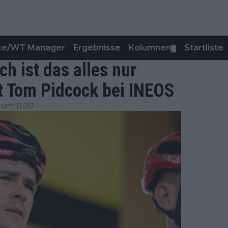
nce/WT Manager
Ergebnisse
Kolumnen
Startliste
▼
h ist das alles nur
t Tom Pidcock bei INEOS
 um 13:20