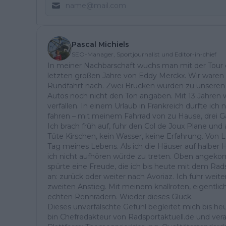
Pascal Michiels
SEO-Manager, Sportjournalist und Editor-in-chief
In meiner Nachbarschaft wuchs man mit der Tour de
letzten großen Jahre von Eddy Merckx. Wir waren 
Rundfahrt nach. Zwei Brücken wurden zu unseren „
Autos noch nicht den Ton angaben. Mit 13 Jahren
verfallen. In einem Urlaub in Frankreich durfte i
fahren – mit meinem Fahrrad von zu Hause, drei G
Ich brach früh auf, fuhr den Col de Joux Plane und
Tüte Kirschen, kein Wasser, keine Erfahrung. Von 
Tag meines Lebens. Als ich die Häuser auf halber H
ich nicht aufhören würde zu treten. Oben ange
spürte eine Freude, die ich bis heute mit dem Rad
an: zurück oder weiter nach Avoriaz. Ich fuhr weit
zweiten Anstieg. Mit meinem knallroten, eigentlich
echten Rennrädern. Wieder dieses Glück.
Dieses unverfälschte Gefühl begleitet mich bis heu
bin Chefredakteur von Radsportaktuell.de und vera