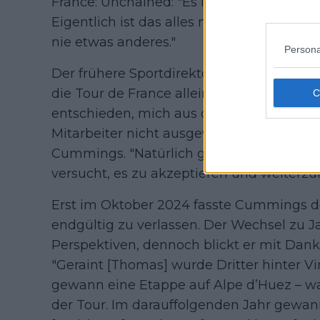
France: Unchained: "Es ist ziemlich über
Eigentlich ist das alles nur Rauch. Was au
nie etwas anderes."
Persona
Der frühere Sportdirektor machte deutlic
die Tour de France allein eine Teaments
entschieden, mich aus dem Rennen zu n
Mitarbeiter nicht ausgewählt wird, muss 
Cummings. "Natürlich gibt es Momente, in
versucht, es zu akzeptieren und weiterz
Erst im Oktober 2024 fasste Cummings d
endgültig zu verlassen. Der Wechsel zu J
Perspektiven, dennoch blickt er mit Dankb
"Geraint [Thomas] wurde Dritter hinter 
gewann eine Etappe auf Alpe d’Huez – wa
der Tour. Im darauffolgenden Jahr gewan