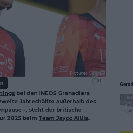
0
e!
Gerad
mings
bei den INEOS Grenadiers
zweite Jahreshälfte außerhalb des
npause –, steht der britische
für 2025 beim
Team Jayco AlUla
.