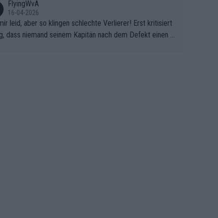
FlyingWvA
16-04-2026
mir leid, aber so klingen schlechte Verlierer! Erst kritisiert
g, dass niemand seinem Kapitän nach dem Defekt einen r
 Teppich ausrollt. Dann schimpft Pogacar selber über sei
Shimano-Schubkarre", ehe Morgado denkt, dass der Welt
ter mit einem platten Reifen ins Velodrome einfuhr. Schle
r Stil!!! Insbesondere, wenn man sich die Rennsituation vo
m Defekt anschaut - wer andern eine Grube gräbt, fällt sel
hinein.