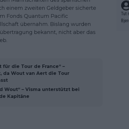
nden Mannschaften des spanischen
ch einem zweiten Geldgeber sicherte
Tut 
vom Fonds Quantum Pacific
Bjer
llschaft übernahm. Bislang wurden
oten
sübertragung bekannt, nicht aber das
ne "
eb.
meis
chte
r de
bst 
t für die Tour de France“ –
t, da Wout van Aert die Tour
sst
d Wout“ – Visma unterstützt bei
ide Kapitäne