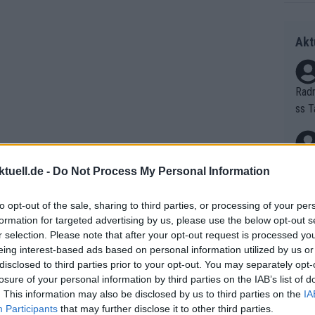
Akt
Radr
ss T
onen
as g
Erfo
Mich
tuell.de -
Do Not Process My Personal Information
Zeic
Gest
et. 
to opt-out of the sale, sharing to third parties, or processing of your per
formation for targeted advertising by us, please use the below opt-out s
Auf 
r selection. Please note that after your opt-out request is processed y
eing interest-based ads based on personal information utilized by us or
V?
en Überprüfung der Marketingausgaben
disclosed to third parties prior to your opt-out. You may separately opt-
rc Murtra, eingebettet in den Ende
losure of your personal information by third parties on the IAB’s list of
strategieplan. Parallel dazu sind die
. This information may also be disclosed by us to third parties on the
IA
Bori
Participants
that may further disclose it to other third parties.