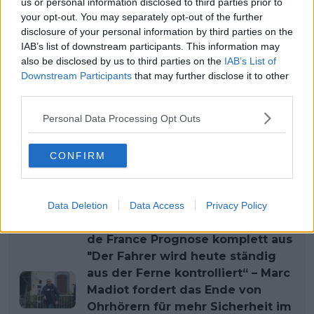
us or personal information disclosed to third parties prior to
your opt-out. You may separately opt-out of the further
Schließlich drehte sich das Gespräch wieder um die
disclosure of your personal information by third parties on the
Sicherheit: "Wir müssen die Fahrer abbremsen",
IAB’s list of downstream participants. This information may
sagte Martin irgendwann, "aber so einfach ist das
also be disclosed by us to third parties on the
IAB’s List of
nicht", und Bruyneel, der den Kopf über die UCI-
Downstream Participants
that may further disclose it to other
third parties.
Politik schüttelte, drückte es noch deutlicher aus:
"Was immer wir sagen, ist egal. Es interessiert sie
Personal Data Processing Opt Outs
nicht."
Weiterlesen
CONFIRM
"Sie sind auf einem anderen
Level“ – Astana-Star schließt
Data Deletion
Data Access
Privacy Policy
Remco Evenepoel in seiner Tour
de France Prognose komplett aus
"Der Fahrer wird heute ständig
aus der Ferne kontrolliert“ – Marc
Madiot fordert das Ende von
Ohrhörern für mehr Sicherheit im