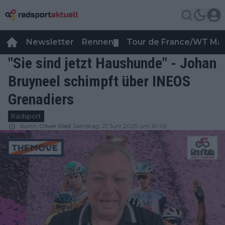
Newsletter
Rennen
Tour de France/WT Ma
▼
"Sie sind jetzt Haushunde" - Johan
Bruyneel schimpft über INEOS
Grenadiers
Radsport
durch
Oliver Ried
Samstag, 21 Juni 2025 um 10:45