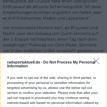
behauptete, die Gruppe habe einen übergroßen
Einfluss auf die aktuelle Sicherheitspolitik: "All diese
Empfehlungen kommen angeblich von SafeR, aber
es sind Predhomme, Madiot und Lappartient".
Der emotionalste Moment kam, als Bruyneel und
Martin über den Solosieg von Quinn Simmons auf
der 2. Etappe nachdachten, einen Tag nach dem
zweijährigen Todestag von Gino Mäder. Simmons
war in den tödlichen Unfall verwickelt gewesen und
widmete seinen Sieg offen Mäder und seiner Familie.
"Das war eine unglaubliche Leistung", sagte
radsportaktuell.de -
Do Not Process My Personal
Information
Bruyneel. "Er schaffte 430 Watt für 36 Minuten - fast
6 Watt pro Kilo. Das ist verrückt."
If you wish to opt-out of the sale, sharing to third parties, or
processing of your personal or sensitive information for
Martin fügte hinzu, dass Simmons nicht nur
targeted advertising by us, please use the below opt-out
körperliche Stärke, sondern auch mentale
section to confirm your selection. Please note that after your
Entschlossenheit zeigte: "Er sah immer wieder so aus,
opt-out request is processed you may continue seeing
als würde er eingeholt werden, und sie rannten alle
interest-based ads based on personal information utilized by
hinter ihm her."