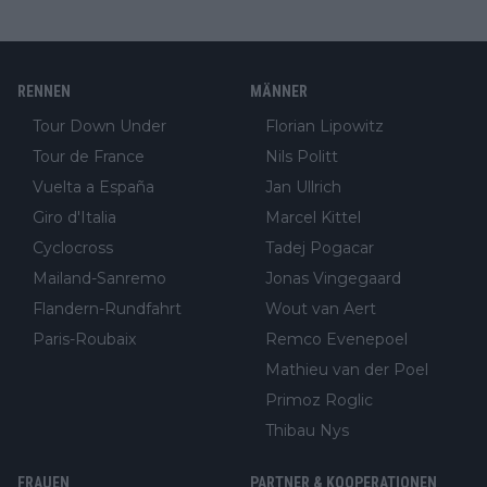
RENNEN
MÄNNER
Tour Down Under
Florian Lipowitz
Tour de France
Nils Politt
Vuelta a España
Jan Ullrich
Giro d'Italia
Marcel Kittel
Cyclocross
Tadej Pogacar
Mailand-Sanremo
Jonas Vingegaard
Flandern-Rundfahrt
Wout van Aert
Paris-Roubaix
Remco Evenepoel
Mathieu van der Poel
Primoz Roglic
Thibau Nys
FRAUEN
PARTNER & KOOPERATIONEN