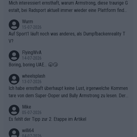
olg teilzuhaben, ist ihm ganz hoch anzurechnen. Das ist ein Zei
Mich interessiert ernsthaft, warum Armstrong, diese traurige G
chen weit über den Radsport hinaus.
estalt, bei Radsport aktuell immer wieder eine Plattform finde
t. Könnte mir die Redaktion diese Frage beantworten?
Wurm
15-07-2026
Auf Sport1 läuft noch was anderes, als Dumpfbackenreality T
V?
FlyingWvA
14-07-2026
Boring, boring UAE... 🥱😴
wheelsplash
13-07-2026
Ich habe ernsthaft überhaupt keine Lust, irgenwelche Kommen
tare von dem Super-Doper und Bully Armstrong zu lesen. Der
Typ ist so was von daneben. Er kann seine Meinung haben, abe
Mike
r die gehört nicht in dieses Medium!
05-07-2026
Es fehlt der Tipp zur 2. Etappe im Artikel
willi64
04-07-2026