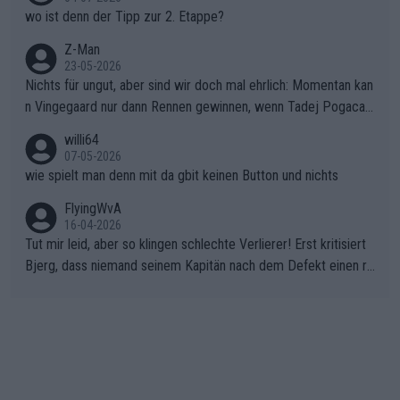
wo ist denn der Tipp zur 2. Etappe?
Z-Man
23-05-2026
Nichts für ungut, aber sind wir doch mal ehrlich: Momentan kan
n Vingegaard nur dann Rennen gewinnen, wenn Tadej Pogacar
nicht mitfährt!!!
willi64
07-05-2026
wie spielt man denn mit da gbit keinen Button und nichts
FlyingWvA
16-04-2026
Tut mir leid, aber so klingen schlechte Verlierer! Erst kritisiert
Bjerg, dass niemand seinem Kapitän nach dem Defekt einen ro
ten Teppich ausrollt. Dann schimpft Pogacar selber über seine
"Shimano-Schubkarre", ehe Morgado denkt, dass der Weltmeis
ter mit einem platten Reifen ins Velodrome einfuhr. Schlechter
Stil!!! Insbesondere, wenn man sich die Rennsituation vor dem
Defekt anschaut - wer andern eine Grube gräbt, fällt selbst hin
ein.