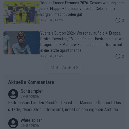
Tour de France Femmes 2026: Gesamtwertung nach
der 6. Etappe – Reusser verteidigt Gelb, Longo
Borghini macht Boden gut
0
Aug 06, 19:07
Vuelta a Burgos 2026: Vorschau auf die 4. Etappe,
Profile, Favoriten, TV- und Online-Übertragung sowie
Prognosen – Matthew Brennan geht als Topfavorit
in die letzte Sprintchance
0
Aug 06, 17:45
Mehr Artikel
Aktuelle Kommentare
Schtrampler
29-07-2026
Radrennsport in den Rundfahrten ist ein Mannschaftssport. Das
s Tadej dabei alles unternimmt, nebst seinen eigenen Ambition
en, gegenüber seinen Helfern Solidarität zu zeigen und so das
wheelsplash
ganze Team auch mental stark zu machen und konkret am Erf
26-07-2026