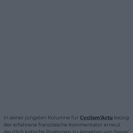
In seiner jüngsten Kolumne für
Cyclism'Actu
bezog
der erfahrene französische Kommentator erneut
deutlich kritische Positionen zu Aspekten von Seixas’