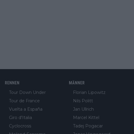
RENNEN
MÄNNER
Tour Down Under
Florian Lipowitz
Tour de France
Nils Politt
Vuelta a España
Jan Ullrich
Giro d'Italia
Marcel Kittel
Cyclocross
Tadej Pogacar