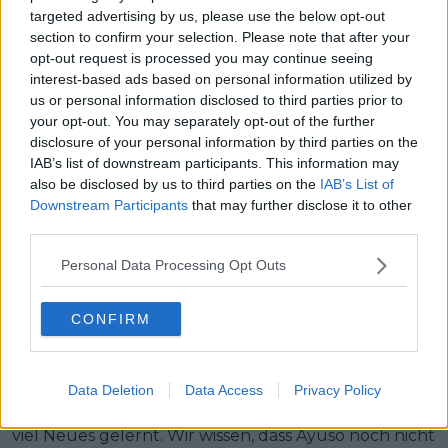
Das ermöglichte Fahrern außerhalb des
targeted advertising by us, please use the below opt-out
Gesamtklassements, Akzente zu setzen. Das Rennen
section to confirm your selection. Please note that after your
war lebhaft und interessant.“
opt-out request is processed you may continue seeing
interest-based ads based on personal information utilized by
Weiterlesen
us or personal information disclosed to third parties prior to
your opt-out. You may separately opt-out of the further
disclosure of your personal information by third parties on the
Tour de Suisse 2026
IAB’s list of downstream participants. This information may
Gesamtwertung nach Etappe 2 –
also be disclosed by us to third parties on the
IAB’s List of
Tadej Pogačar behauptet seine
Downstream Participants
that may further disclose it to other
Dominanz in der Gesamtwertung,
third parties.
während die Ausreißer den
Personal Data Processing Opt Outs
Tagessieg trotz später Attacken
sichern
CONFIRM
Zum Schluss bewertete Guimard auch die Auftritte
weiterer Schlüsselakteure des Rennens.
Data Deletion
Data Access
Privacy Policy
„Was das Gesamtklassement angeht, haben wir nicht
viel Neues gelernt. Wir wissen, dass Ayuso noch nicht