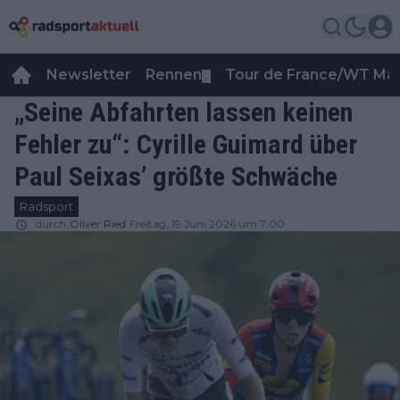
Newsletter
Rennen
Tour de France/WT Ma
▼
„Seine Abfahrten lassen keinen
Fehler zu“: Cyrille Guimard über
Paul Seixas’ größte Schwäche
Radsport
durch
Oliver Ried
Freitag, 19 Juni 2026 um 7:00