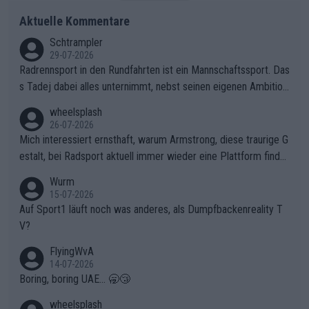
Aktuelle Kommentare
Schtrampler
29-07-2026
Radrennsport in den Rundfahrten ist ein Mannschaftssport. Das
s Tadej dabei alles unternimmt, nebst seinen eigenen Ambition
en, gegenüber seinen Helfern Solidarität zu zeigen und so das
wheelsplash
ganze Team auch mental stark zu machen und konkret am Erf
26-07-2026
olg teilzuhaben, ist ihm ganz hoch anzurechnen. Das ist ein Zei
Mich interessiert ernsthaft, warum Armstrong, diese traurige G
chen weit über den Radsport hinaus.
estalt, bei Radsport aktuell immer wieder eine Plattform finde
t. Könnte mir die Redaktion diese Frage beantworten?
Wurm
15-07-2026
Auf Sport1 läuft noch was anderes, als Dumpfbackenreality T
V?
FlyingWvA
14-07-2026
Boring, boring UAE... 🥱😴
wheelsplash