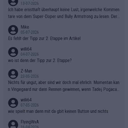
13-07-2026
Ich habe ernsthaft überhaupt keine Lust, irgenwelche Kommen
tare von dem Super-Doper und Bully Armstrong zu lesen. Der
Typ ist so was von daneben. Er kann seine Meinung haben, abe
Mike
r die gehört nicht in dieses Medium!
05-07-2026
Es fehlt der Tipp zur 2. Etappe im Artikel
willi64
04-07-2026
wo ist denn der Tipp zur 2. Etappe?
Z-Man
23-05-2026
Nichts für ungut, aber sind wir doch mal ehrlich: Momentan kan
n Vingegaard nur dann Rennen gewinnen, wenn Tadej Pogacar
nicht mitfährt!!!
willi64
07-05-2026
wie spielt man denn mit da gbit keinen Button und nichts
FlyingWvA
16-04-2026