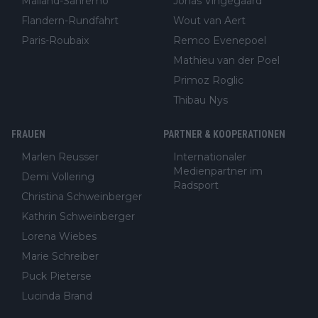
Mailand-Sanremo
Jonas Vingegaard
Flandern-Rundfahrt
Wout van Aert
Paris-Roubaix
Remco Evenepoel
Mathieu van der Poel
Primoz Roglic
Thibau Nys
FRAUEN
PARTNER & KOOPERATIONEN
Marlen Reusser
Internationaler
Medienpartner im
Demi Vollering
Radsport
Christina Schweinberger
Kathrin Schweinberger
Lorena Wiebes
Marie Schreiber
Puck Pieterse
Lucinda Brand