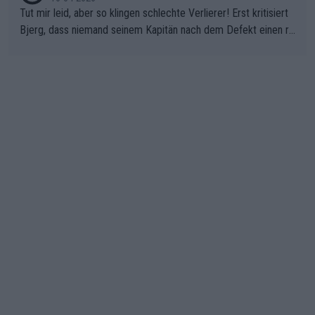
Tut mir leid, aber so klingen schlechte Verlierer! Erst kritisiert
Bjerg, dass niemand seinem Kapitän nach dem Defekt einen ro
ten Teppich ausrollt. Dann schimpft Pogacar selber über seine
"Shimano-Schubkarre", ehe Morgado denkt, dass der Weltmeis
ter mit einem platten Reifen ins Velodrome einfuhr. Schlechter
Stil!!! Insbesondere, wenn man sich die Rennsituation vor dem
Defekt anschaut - wer andern eine Grube gräbt, fällt selbst hin
ein.