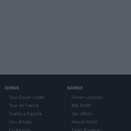
RENNEN
MÄNNER
Tour Down Under
Florian Lipowitz
Tour de France
Nils Politt
Vuelta a España
Jan Ullrich
Giro d'Italia
Marcel Kittel
Cyclocross
Tadej Pogacar