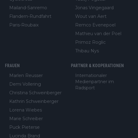
Mailand-Sanremo
Jonas Vingegaard
Flandern-Rundfahrt
Wout van Aert
Paris-Roubaix
Remco Evenepoel
Mathieu van der Poel
Primoz Roglic
Thibau Nys
FRAUEN
PARTNER & KOOPERATIONEN
Marlen Reusser
Internationaler
Medienpartner im
Demi Vollering
Radsport
Christina Schweinberger
Kathrin Schweinberger
Lorena Wiebes
Marie Schreiber
Puck Pieterse
Lucinda Brand