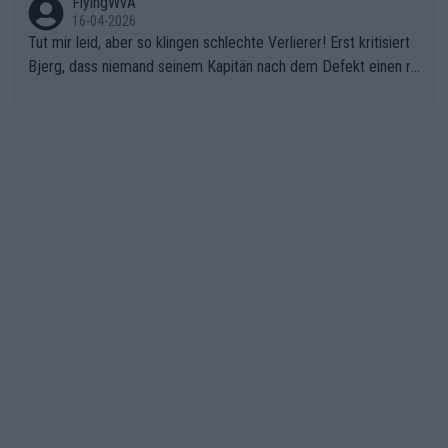
FlyingWvA
16-04-2026
Tut mir leid, aber so klingen schlechte Verlierer! Erst kritisiert
Bjerg, dass niemand seinem Kapitän nach dem Defekt einen ro
ten Teppich ausrollt. Dann schimpft Pogacar selber über seine
"Shimano-Schubkarre", ehe Morgado denkt, dass der Weltmeis
ter mit einem platten Reifen ins Velodrome einfuhr. Schlechter
Stil!!! Insbesondere, wenn man sich die Rennsituation vor dem
Defekt anschaut - wer andern eine Grube gräbt, fällt selbst hin
ein.