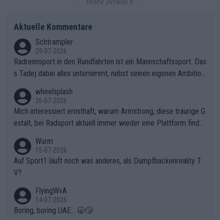
Mehr Artikel
Aktuelle Kommentare
Schtrampler
29-07-2026
Radrennsport in den Rundfahrten ist ein Mannschaftssport. Das
s Tadej dabei alles unternimmt, nebst seinen eigenen Ambition
en, gegenüber seinen Helfern Solidarität zu zeigen und so das
wheelsplash
ganze Team auch mental stark zu machen und konkret am Erf
26-07-2026
olg teilzuhaben, ist ihm ganz hoch anzurechnen. Das ist ein Zei
Mich interessiert ernsthaft, warum Armstrong, diese traurige G
chen weit über den Radsport hinaus.
estalt, bei Radsport aktuell immer wieder eine Plattform finde
t. Könnte mir die Redaktion diese Frage beantworten?
Wurm
15-07-2026
Auf Sport1 läuft noch was anderes, als Dumpfbackenreality T
V?
FlyingWvA
14-07-2026
Boring, boring UAE... 🥱😴