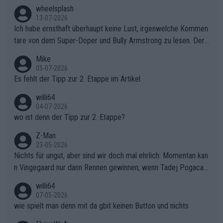
wheelsplash
13-07-2026
Ich habe ernsthaft überhaupt keine Lust, irgenwelche Kommen
tare von dem Super-Doper und Bully Armstrong zu lesen. Der
Typ ist so was von daneben. Er kann seine Meinung haben, abe
Mike
r die gehört nicht in dieses Medium!
05-07-2026
Es fehlt der Tipp zur 2. Etappe im Artikel
willi64
04-07-2026
wo ist denn der Tipp zur 2. Etappe?
Z-Man
23-05-2026
Nichts für ungut, aber sind wir doch mal ehrlich: Momentan kan
n Vingegaard nur dann Rennen gewinnen, wenn Tadej Pogacar
nicht mitfährt!!!
willi64
07-05-2026
wie spielt man denn mit da gbit keinen Button und nichts