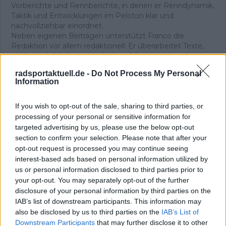
Vorberichte und Rennberichte, in denen er Renndynamik,
Taktik und Entwicklungen im Peloton klar und
nachvollziehbar einordnet.
Neben eigenen Beiträgen unterstützt Franco die
Redaktion vor allem redaktionell: Er überarbeitet Texte,
strukturiert Inhalte und achtet auf Konsistenz und
Qualität, damit Berichte präzise, verständlich und sachlich
radsportaktuell.de -
Do Not Process My Personal
belastbar bleiben. In seiner redaktionellen Arbeit legt er
Information
Wert auf sorgfältige Quellenprüfung, klare Einordnung
und aktualisiert Inhalte, sobald neue, gesicherte
If you wish to opt-out of the sale, sharing to third parties, or
Informationen vorliegen.
processing of your personal or sensitive information for
Beiträge des Autors ansehen
targeted advertising by us, please use the below opt-out
section to confirm your selection. Please note that after your
opt-out request is processed you may continue seeing
interest-based ads based on personal information utilized by
us or personal information disclosed to third parties prior to
Klatscht
0
your opt-out. You may separately opt-out of the further
Besucher
0
disclosure of your personal information by third parties on the
IAB’s list of downstream participants. This information may
Vorheriger Artikel
Nächster Artikel
also be disclosed by us to third parties on the
IAB’s List of
"Ich hatte verrückte
Neustart geglückt:
Downstream Participants
that may further disclose it to other