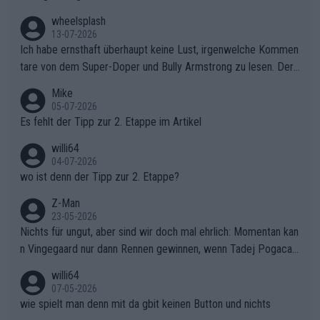
wheelsplash
13-07-2026
Ich habe ernsthaft überhaupt keine Lust, irgenwelche Kommen
tare von dem Super-Doper und Bully Armstrong zu lesen. Der
Typ ist so was von daneben. Er kann seine Meinung haben, abe
Mike
r die gehört nicht in dieses Medium!
05-07-2026
Es fehlt der Tipp zur 2. Etappe im Artikel
willi64
04-07-2026
wo ist denn der Tipp zur 2. Etappe?
Z-Man
23-05-2026
Nichts für ungut, aber sind wir doch mal ehrlich: Momentan kan
n Vingegaard nur dann Rennen gewinnen, wenn Tadej Pogacar
nicht mitfährt!!!
willi64
07-05-2026
wie spielt man denn mit da gbit keinen Button und nichts