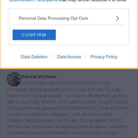
einigen Lesern landet diese im Spam-
third parties.
Ordner – überprüfe ihn daher bitte ebenfalls.
Alle wichtigen News, Ergebnisse und
Personal Data Processing Opt Outs
Rennvorschauen – täglich kompakt per E-
Mail.
CONFIRM
Abonnieren
Data Deletion
Data Access
Privacy Policy
Pascal Michiels
SEO-Manager, Sportjournalist und Editor-in-chief
In meiner Nachbarschaft wuchs man mit der Tour de
France auf. Sie war überall – es waren die letzten großen
Jahre von Eddy Merckx. Wir waren Kinder, trugen Trikots
und spielten die gesamte Rundfahrt nach. Zwei Brücken
wurden zu unseren „Bergen“, und wir rasten über
Straßen, als Autos noch nicht den Ton angaben. Mit 13
Jahren war mein Herz endgültig dem Radsport verfallen.
In einem Urlaub in Frankreich durfte ich nach langem