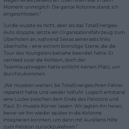
wegen eines Defekts an. Überholen war in dem
Moment unmöglich. Die ganze Kolonne stand, ich
eingeschlossen.“
Jurdie wusste es nicht, aber als das TotalEnergies-
Auto stoppte, setzte ein Organisationsfahrzeug zum
Überholen an, während Seixas seinerseits links
überholte – eine extrem brenzlige Szene, die die
Tour des Youngsters beinahe beendet hätte. Er
vermied zwar die Kollision, doch der
Teamhauptwagen hatte schlicht keinen Platz, um
durchzukommen.
„Wir mussten warten, bis TotalEnergies ihren Fahrer
repariert hatte und wieder losfuhr. Logisch entstand
eine Lücke zwischen dem Ende des Pelotons und
Paul. Er musste Körner lassen. Wir jagten ihn heran,
bevor wir ihn wieder sauber in die Kolonne
integrieren konnten, um dann mit Auréliens Hilfe
zum Peloton zurückzukehren.“