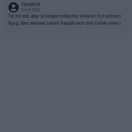
FlyingWvA
16-04-2026
Tut mir leid, aber so klingen schlechte Verlierer! Erst kritisiert
Bjerg, dass niemand seinem Kapitän nach dem Defekt einen ro
ten Teppich ausrollt. Dann schimpft Pogacar selber über seine
"Shimano-Schubkarre", ehe Morgado denkt, dass der Weltmeis
ter mit einem platten Reifen ins Velodrome einfuhr. Schlechter
Stil!!! Insbesondere, wenn man sich die Rennsituation vor dem
Defekt anschaut - wer andern eine Grube gräbt, fällt selbst hin
ein.