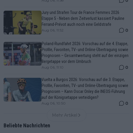
0
Aug 06, 11:58
Jury und Strafen Tour de France Femmes 2026
Etappe 5 - Neben dem Zeitverlust kassiert Pauline
Ferrand-Prévot auch noch eine Geldstrafe
0
Aug 06, 11:52
Poland-Rundfahrt 2026: Vorschau auf die 4. Etappe,
Profile, Favoriten, TV- und Online-Übertragung sowie
Prognosen – Gesamtwertung steht auf der einzigen
Bergetappe vor dem Umbruch
0
Aug 06, 11:10
Vuelta a Burgos 2026: Vorschau auf die 3. Etappe,
Profile, Favoriten, TV- und Online-Übertragung sowie
Prognosen – Kann Oscar Onley die INEOS-Führung
auf der Königsetappe verteidigen?
0
Aug 06, 10:50
Mehr Artikel
Beliebte Nachrichten