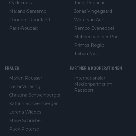
Cyclocross
Tadej Pogacar
Mailand-Sanremo
Jonas Vingegaard
Flandern-Rundfahrt
Wout van Aert
Paris-Roubaix
Remco Evenepoel
Mathieu van der Poel
Primoz Roglic
Thibau Nys
FRAUEN
PARTNER & KOOPERATIONEN
Marlen Reusser
Internationaler
Medienpartner im
Demi Vollering
Radsport
Christina Schweinberger
Kathrin Schweinberger
Lorena Wiebes
Marie Schreiber
Puck Pieterse