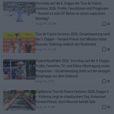
Vorschau auf die 6. Etappe der Tour de France
Femmes 2026: Profile, Favoritinnen und Prognosen
– Kommt es zum GC-Beben an einem explosiven
Renntag?
0
Aug 06, 10:38
Tour de France Femmes 2026: Gesamtwertung nach
der 5. Etappe – Ferrand-Prévot fünf Minuten hinter
Reusser, Vollering verkürzt den Rückstand
0
Aug 06, 10:48
Poland-Rundfahrt 2026: Vorschau auf die 4. Etappe,
Profile, Favoriten, TV- und Online-Übertragung sowie
Prognosen – Gesamtwertung steht auf der einzigen
Bergetappe vor dem Umbruch
0
Aug 06, 11:10
Ergebnisse Tour de France Femmes 2026, Etappe 5
– Vollering siegt an chaotischem Tag, distanziert
Ferrand-Prévot, doch Reusser behält Gelb
0
Aug 05, 17:58