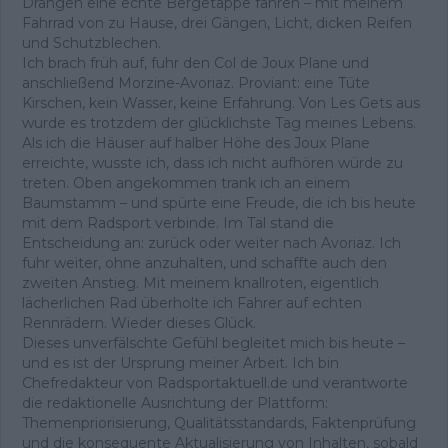
Drängen eine echte Bergetappe fahren – mit meinem
Fahrrad von zu Hause, drei Gängen, Licht, dicken Reifen
und Schutzblechen.
Ich brach früh auf, fuhr den Col de Joux Plane und
anschließend Morzine-Avoriaz. Proviant: eine Tüte
Kirschen, kein Wasser, keine Erfahrung. Von Les Gets aus
wurde es trotzdem der glücklichste Tag meines Lebens.
Als ich die Häuser auf halber Höhe des Joux Plane
erreichte, wusste ich, dass ich nicht aufhören würde zu
treten. Oben angekommen trank ich an einem
Baumstamm – und spürte eine Freude, die ich bis heute
mit dem Radsport verbinde. Im Tal stand die
Entscheidung an: zurück oder weiter nach Avoriaz. Ich
fuhr weiter, ohne anzuhalten, und schaffte auch den
zweiten Anstieg. Mit meinem knallroten, eigentlich
lächerlichen Rad überholte ich Fahrer auf echten
Rennrädern. Wieder dieses Glück.
Dieses unverfälschte Gefühl begleitet mich bis heute –
und es ist der Ursprung meiner Arbeit. Ich bin
Chefredakteur von Radsportaktuell.de und verantworte
die redaktionelle Ausrichtung der Plattform:
Themenpriorisierung, Qualitätsstandards, Faktenprüfung
und die konsequente Aktualisierung von Inhalten, sobald