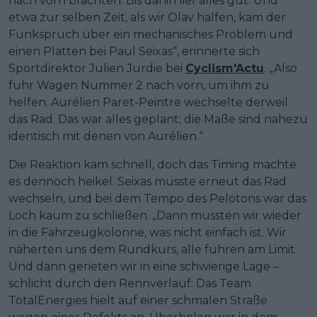
nach vorn brachten. Bis dahin lief alles gut. Und
etwa zur selben Zeit, als wir Olav halfen, kam der
Funkspruch über ein mechanisches Problem und
einen Platten bei Paul Seixas“, erinnerte sich
Sportdirektor Julien Jurdie bei
Cyclism'Actu
. „Also
fuhr Wagen Nummer 2 nach vorn, um ihm zu
helfen. Aurélien Paret-Peintre wechselte derweil
das Rad. Das war alles geplant; die Maße sind nahezu
identisch mit denen von Aurélien.“
Die Reaktion kam schnell, doch das Timing machte
es dennoch heikel. Seixas musste erneut das Rad
wechseln, und bei dem Tempo des Pelotons war das
Loch kaum zu schließen. „Dann mussten wir wieder
in die Fahrzeugkolonne, was nicht einfach ist. Wir
näherten uns dem Rundkurs, alle fuhren am Limit.
Und dann gerieten wir in eine schwierige Lage –
schlicht durch den Rennverlauf: Das Team
TotalEnergies hielt auf einer schmalen Straße