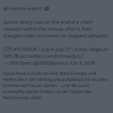
😬 Hard to watch! 😱
Seixas nearly was on the end of a chain
reaction within the convoy after a Total
Energies rider and team car stopped abruptly!
🇫🇷
#TDF2026
| July 5-July 27 | Every Stage on
SBS 📺
pic.twitter.com/mDHai0jcLL
— SBS Sport (@SBSSportau)
July 5, 2026
Seixas fand zurück ins Feld, doch Energie und
Helfer, die in der Verfolgung aufgebraucht wurden,
konnten sich teuer rächen – und die zuvor
erkämpfte starke Position an der Spitze des
Pelotons war dahin.