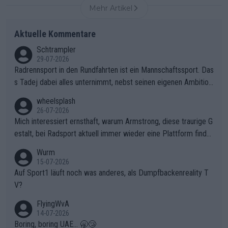
Mehr Artikel
Aktuelle Kommentare
Schtrampler
29-07-2026
Radrennsport in den Rundfahrten ist ein Mannschaftssport. Das
s Tadej dabei alles unternimmt, nebst seinen eigenen Ambition
en, gegenüber seinen Helfern Solidarität zu zeigen und so das
wheelsplash
ganze Team auch mental stark zu machen und konkret am Erf
26-07-2026
olg teilzuhaben, ist ihm ganz hoch anzurechnen. Das ist ein Zei
Mich interessiert ernsthaft, warum Armstrong, diese traurige G
chen weit über den Radsport hinaus.
estalt, bei Radsport aktuell immer wieder eine Plattform finde
t. Könnte mir die Redaktion diese Frage beantworten?
Wurm
15-07-2026
Auf Sport1 läuft noch was anderes, als Dumpfbackenreality T
V?
FlyingWvA
14-07-2026
Boring, boring UAE... 🥱😴