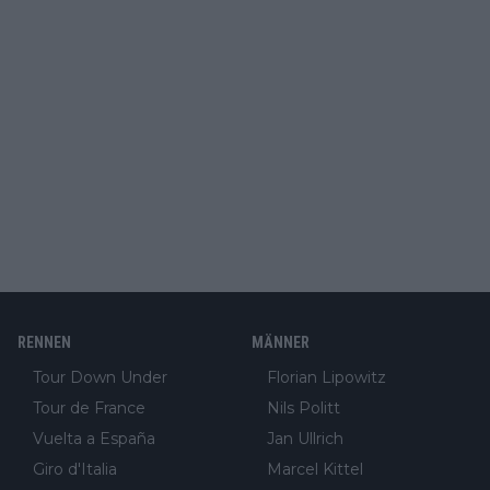
RENNEN
MÄNNER
Tour Down Under
Florian Lipowitz
Tour de France
Nils Politt
Vuelta a España
Jan Ullrich
Giro d'Italia
Marcel Kittel