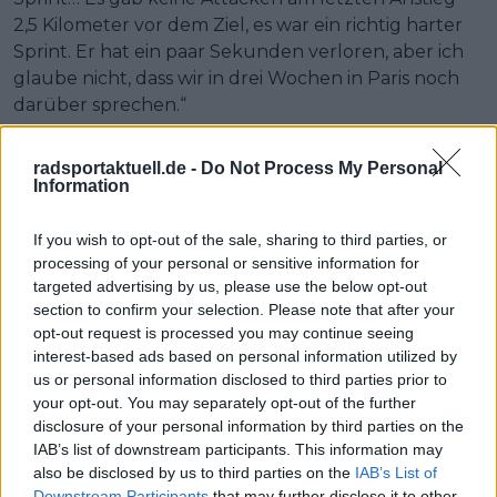
2,5 Kilometer vor dem Ziel, es war ein richtig harter
Sprint. Er hat ein paar Sekunden verloren, aber ich
glaube nicht, dass wir in drei Wochen in Paris noch
darüber sprechen.“
„Wichtig ist, dass nichts Schlimmeres passiert ist“,
radsportaktuell.de -
Do Not Process My Personal
atmete er auf. „Wir waren vor allem darauf
Information
fokussiert, Paul vor dem Fuß des Anstiegs
zurückzubringen, weil wir wussten, dass das Peloton
If you wish to opt-out of the sale, sharing to third parties, or
zerfällt und es mit den Absperrungen Lücken
processing of your personal or sensitive information for
geben würde. Kommissäre. Das hätte uns in eine
targeted advertising by us, please use the below opt-out
sehr schwierige Lage gebracht. Trotz allem schlägt
section to confirm your selection. Please note that after your
opt-out request is processed you may continue seeing
er sich gar nicht so schlecht.“
interest-based ads based on personal information utilized by
us or personal information disclosed to third parties prior to
your opt-out. You may separately opt-out of the further
Jetzt kostenlos den RadsportAktuell-
disclosure of your personal information by third parties on the
Newsletter abonnieren!
IAB’s list of downstream participants. This information may
Nachdem du auf „Abonnieren“ geklickt hast,
also be disclosed by us to third parties on the
IAB’s List of
erhältst du sofort eine E-Mail von uns. Bei
Downstream Participants
that may further disclose it to other