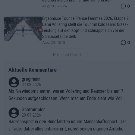
0
Aug 08, 23:24
Ergebnisse Tour de France Femmes 2026, Etappe 8 |
Demi Vollering stellt die Tour mit kolossaler Nizza-
Leistung auf den Kopf und schnappt sich vor der
Schlussetappe Gelb
0
Aug 08, 18:15
Mehr Artikel
Aktuelle Kommentare
gregmann
07-08-2026
Als Niewiadoma antrat, waren Vollering und Reusser bis auf 7
Sekunden aufgeschlossen. Wenn man am Ende sieht wie Voller
ing Reusser hat stehen lassen, ist es unverständlich, wieso Voll
Schtrampler
ering die 7 Sekunden zu Niewiadoma nicht geschlossen hat un
29-07-2026
d den Abstand hat anwachsen lassen. Ein schwerer taktischer
Radrennsport in den Rundfahrten ist ein Mannschaftssport. Das
Fehler, der den Tour Sieg kosten wird.Diese Beobachtung trifft
s Tadej dabei alles unternimmt, nebst seinen eigenen Ambition
den taktischen Kern dieser dramatischen Etappe perfekt. Die