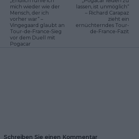
„Endlich fühle ich
„Pogacar leiden zu
mich wieder wie der
lassen, ist unmöglich“
Mensch, der ich
– Richard Carapaz
vorher war“ –
zieht ein
Vingegaard glaubt an
ernüchterndes Tour-
Tour-de-France-Sieg
de-France-Fazit
vor dem Duell mit
Pogacar
Schreiben Sie einen Kommentar