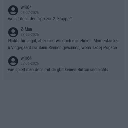
ma vor der Schlussetappe nach Nizza alle Trümpfe in die Hand
willi64
gibt. Diese Etappe wird sicher als der psychologische Wendep
04-07-2026
unkt dieser Tour in die Geschichte eingehen. Wenn man bei so
wo ist denn der Tipp zur 2. Etappe?
einem harten Aufstieg einmal den Moment verpasst und der K
onkurrentin die "zweite Luft" schenkt, ist der Schaden am Ber
Z-Man
23-05-2026
g kaum noch zu reparieren.Vor uns liegt nun das große Finale R
Nichts für ungut, aber sind wir doch mal ehrlich: Momentan kan
ichtung Nizza. Niewiadoma hat psychologisch Oberwasser, ab
n Vingegaard nur dann Rennen gewinnen, wenn Tadej Pogacar
er SD Worx und Vollering müssen jetzt All-In gehen. (gregman
nicht mitfährt!!!
n)
willi64
07-05-2026
wie spielt man denn mit da gbit keinen Button und nichts