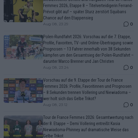
Femmes 2026, Etappe 8 – Titelverteidigerin Ferrand-
Prévot gibt auf – später Sturz zerstört Squibans
Chance auf den Etappensieg
0
Aug 08, 23:29
Polen-Rundfahrt 2026: Vorschau auf die 7. Etappe,
Profile, Favoriten, TV- und Online-Übertragung sowie
Prognosen – 13 Fahrer innerhalb von 38 Sekunden
kämpfen um den Gesamtsieg der Polen-Rundfahrt –
darunter Marco Brenner und Jan Christen
0
Aug 08, 23:24
Vorschau auf die 9. Etappe der Tour de France
Femmes 2026: Profile, Favoritinnen und Prognosen
– 8 Sekunden trennen Vollering und Niewiadoma –
wer holt sich das Gelbe Trikot?
0
Aug 08, 23:12
Tour de France Femmes 2026: Gesamtwertung nach
der 8. Etappe – Demi Vollering entreißt Kasia
Niewiadoma-Phinney auf dramatische Weise das
Gelbe Trikot