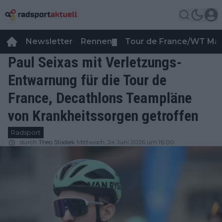
Newsletter
Rennen
Tour de France/WT Ma
▼
Paul Seixas mit Verletzungs-
Entwarnung für die Tour de
France, Decathlons Teampläne
von Krankheitssorgen getroffen
Radsport
durch
Theo Stodiek
Mittwoch, 24 Juni 2026 um 16:00