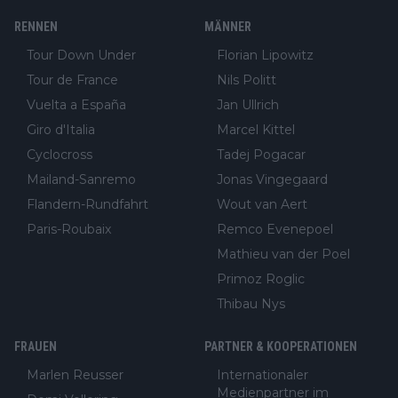
RENNEN
MÄNNER
Tour Down Under
Florian Lipowitz
Tour de France
Nils Politt
Vuelta a España
Jan Ullrich
Giro d'Italia
Marcel Kittel
Cyclocross
Tadej Pogacar
Mailand-Sanremo
Jonas Vingegaard
Flandern-Rundfahrt
Wout van Aert
Paris-Roubaix
Remco Evenepoel
Mathieu van der Poel
Primoz Roglic
Thibau Nys
FRAUEN
PARTNER & KOOPERATIONEN
Marlen Reusser
Internationaler
Medienpartner im