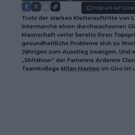
Folgt uns auf Googl
Trotz der starken Kletterauftritte von L
Intermarché einen durchwachsenen Giro 
Mannschaft verlor bereits ihren Topspr
gesundheitliche Probleme sich zu Woc
Jährigen zum Ausstieg zwangen. Und er
„Shitshow“ der Famenne Ardenne Classi
Teamkollege
Milan Menten
im Giro ist