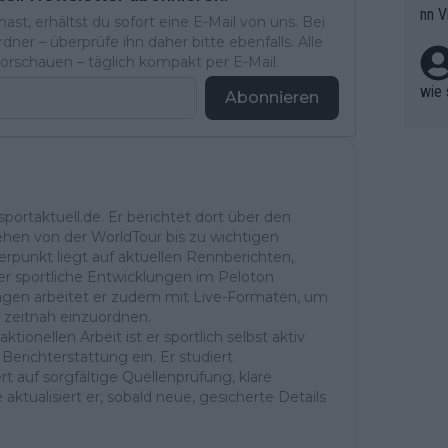
nn V
st, erhältst du sofort eine E-Mail von uns. Bei
berw
r nic
ner – überprüfe ihn daher bitte ebenfalls. Alle
hen.
rschauen – täglich kompakt per E-Mail.
wie 
Abonnieren
portaktuell.de. Er berichtet dort über den
ehen von der WorldTour bis zu wichtigen
rpunkt liegt auf aktuellen Rennberichten,
r sportliche Entwicklungen im Peloton
ntagen arbeitet er zudem mit Live-Formaten, um
 zeitnah einzuordnen.
ktionellen Arbeit ist er sportlich selbst aktiv
Berichterstattung ein. Er studiert
t auf sorgfältige Quellenprüfung, klare
aktualisiert er, sobald neue, gesicherte Details