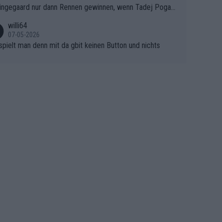
ingegaard nur dann Rennen gewinnen, wenn Tadej Pogaca
asser, aber SD Worx und Vollering müssen jetzt All-In ge
ht mitfährt!!!
 (gregmann)
willi64
07-05-2026
spielt man denn mit da gbit keinen Button und nichts