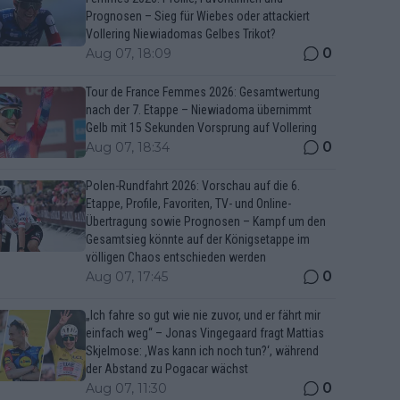
Prognosen – Sieg für Wiebes oder attackiert
Vollering Niewiadomas Gelbes Trikot?
0
Aug 07, 18:09
Tour de France Femmes 2026: Gesamtwertung
nach der 7. Etappe – Niewiadoma übernimmt
Gelb mit 15 Sekunden Vorsprung auf Vollering
0
Aug 07, 18:34
Polen-Rundfahrt 2026: Vorschau auf die 6.
Etappe, Profile, Favoriten, TV- und Online-
Übertragung sowie Prognosen – Kampf um den
Gesamtsieg könnte auf der Königsetappe im
völligen Chaos entschieden werden
0
Aug 07, 17:45
„Ich fahre so gut wie nie zuvor, und er fährt mir
einfach weg“ – Jonas Vingegaard fragt Mattias
Skjelmose: ‚Was kann ich noch tun?‘, während
der Abstand zu Pogacar wächst
0
Aug 07, 11:30