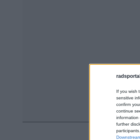
radsportak
If you wish 
sensitive in
confirm you
continue se
information 
further disc
participants
Downstream 