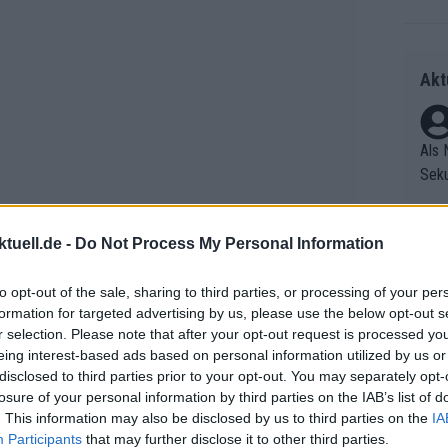
Akt
Als 
Seku
ring
olle
tuell.de -
Do Not Process My Personal Information
und 
Radr
er F
ss T
to opt-out of the sale, sharing to third parties, or processing of your per
riff
onen
formation for targeted advertising by us, please use the below opt-out s
Die 
as g
r selection. Please note that after your opt-out request is processed y
as e
Erfo
Mich
eing interest-based ads based on personal information utilized by us or
ür z
Zeic
Gest
disclosed to third parties prior to your opt-out. You may separately opt-
Mont
losure of your personal information by third parties on the IAB’s list of
et. 
n di
. This information may also be disclosed by us to third parties on the
IA
die 
Participants
that may further disclose it to other third parties.