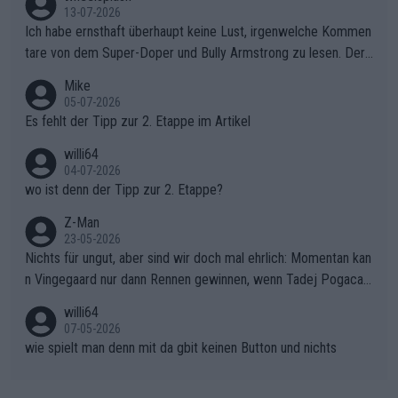
sers Einbruch: Erst als Reusser komplett einbrach, übernahm V
13-07-2026
ollering die Initiative.Zu spätes Erwachen: Zu diesem Zeitpunkt
Ich habe ernsthaft überhaupt keine Lust, irgenwelche Kommen
war das Loch zu Niewiadoma bereits zu groß, um es im Allein
tare von dem Super-Doper und Bully Armstrong zu lesen. Der
gang auf den steilen Schlusskilometern noch einmal zu schließ
Typ ist so was von daneben. Er kann seine Meinung haben, abe
Mike
en.Teurer Sekundenpoker: Die Quittung sind nun 15 Sekunden
r die gehört nicht in dieses Medium!
05-07-2026
Rückstand im Gesamtklassement – ein Polster, das Niewiado
Es fehlt der Tipp zur 2. Etappe im Artikel
ma vor der Schlussetappe nach Nizza alle Trümpfe in die Hand
willi64
gibt. Diese Etappe wird sicher als der psychologische Wendep
04-07-2026
unkt dieser Tour in die Geschichte eingehen. Wenn man bei so
wo ist denn der Tipp zur 2. Etappe?
einem harten Aufstieg einmal den Moment verpasst und der K
onkurrentin die "zweite Luft" schenkt, ist der Schaden am Ber
Z-Man
23-05-2026
g kaum noch zu reparieren.Vor uns liegt nun das große Finale R
Nichts für ungut, aber sind wir doch mal ehrlich: Momentan kan
ichtung Nizza. Niewiadoma hat psychologisch Oberwasser, ab
n Vingegaard nur dann Rennen gewinnen, wenn Tadej Pogacar
er SD Worx und Vollering müssen jetzt All-In gehen. (gregman
nicht mitfährt!!!
n)
willi64
07-05-2026
wie spielt man denn mit da gbit keinen Button und nichts