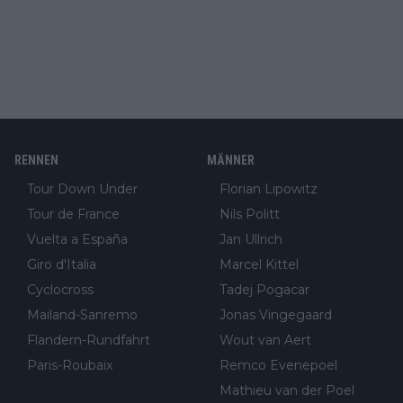
RENNEN
MÄNNER
Tour Down Under
Florian Lipowitz
Tour de France
Nils Politt
Vuelta a España
Jan Ullrich
Giro d'Italia
Marcel Kittel
Cyclocross
Tadej Pogacar
Mailand-Sanremo
Jonas Vingegaard
Flandern-Rundfahrt
Wout van Aert
Paris-Roubaix
Remco Evenepoel
Mathieu van der Poel