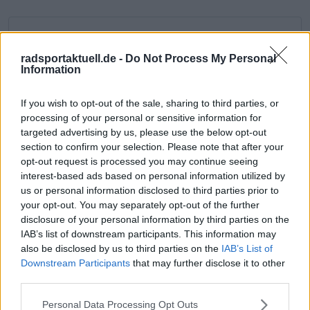
Jetzt kostenlos den RadsportAktuell-
Newsletter abonnieren!
radsportaktuell.de -
Do Not Process My Personal
Information
Nachdem du auf „Abonnieren“ geklickt hast,
erhältst du sofort eine E-Mail von uns. Bei
einigen Lesern landet diese im Spam-
If you wish to opt-out of the sale, sharing to third parties, or
Ordner – überprüfe ihn daher bitte ebenfalls.
processing of your personal or sensitive information for
Alle wichtigen News, Ergebnisse und
targeted advertising by us, please use the below opt-out
Rennvorschauen – täglich kompakt per E-
section to confirm your selection. Please note that after your
Mail.
opt-out request is processed you may continue seeing
interest-based ads based on personal information utilized by
us or personal information disclosed to third parties prior to
your opt-out. You may separately opt-out of the further
Abonnieren
disclosure of your personal information by third parties on the
IAB’s list of downstream participants. This information may
also be disclosed by us to third parties on the
IAB’s List of
Theo Stodiek
Downstream Participants
that may further disclose it to other
Redakteur
third parties.
Theo ist seit 2025 Teil der Redaktion von
Radsportaktuell.de und berichtet über den
Personal Data Processing Opt Outs