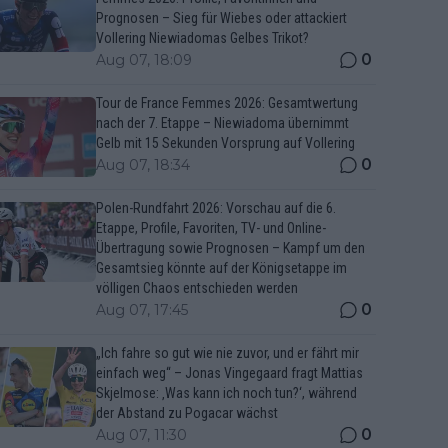
Prognosen – Sieg für Wiebes oder attackiert
Vollering Niewiadomas Gelbes Trikot?
0
Aug 07, 18:09
Tour de France Femmes 2026: Gesamtwertung
nach der 7. Etappe – Niewiadoma übernimmt
Gelb mit 15 Sekunden Vorsprung auf Vollering
0
Aug 07, 18:34
Polen-Rundfahrt 2026: Vorschau auf die 6.
Etappe, Profile, Favoriten, TV- und Online-
Übertragung sowie Prognosen – Kampf um den
Gesamtsieg könnte auf der Königsetappe im
völligen Chaos entschieden werden
0
Aug 07, 17:45
„Ich fahre so gut wie nie zuvor, und er fährt mir
einfach weg“ – Jonas Vingegaard fragt Mattias
Skjelmose: ‚Was kann ich noch tun?‘, während
der Abstand zu Pogacar wächst
0
Aug 07, 11:30