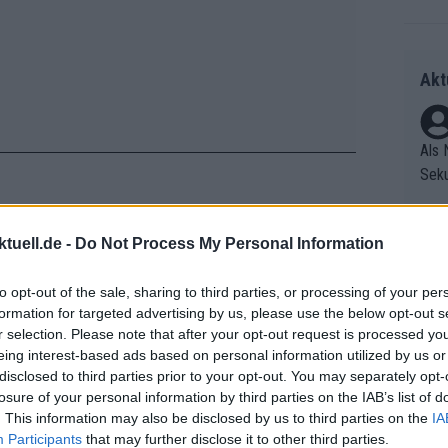
Akt
Als 
Seku
ring
olle
tuell.de -
Do Not Process My Personal Information
und 
Radr
mten Plan im Kopf habe, spielte vander
er F
ss T
er und deutete an, dass sein Instinkt
to opt-out of the sale, sharing to third parties, or processing of your per
riff
onen
e.
formation for targeted advertising by us, please use the below opt-out s
Die 
as g
r selection. Please note that after your opt-out request is processed y
as e
Erfo
e, ich versuche immer, nach meinem
Mich
eing interest-based ads based on personal information utilized by us or
ür z
Zeic
Gest
disclosed to third parties prior to your opt-out. You may separately opt-
en gibt es so viele Dinge, die auf
Mont
losure of your personal information by third parties on the IAB’s list of
et. 
en können, also ja, man muss einfach
n di
. This information may also be disclosed by us to third parties on the
IA
u bleiben und hoffentlich keine
die 
Participants
that may further disclose it to other third parties.