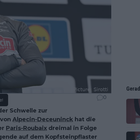
Gerad
0
e!
der Schwelle zur
 von
Alpecin-Deceuninck
hat die
er
Paris-Roubaix
dreimal in Folge
egende auf dem Kopfsteinpflaster