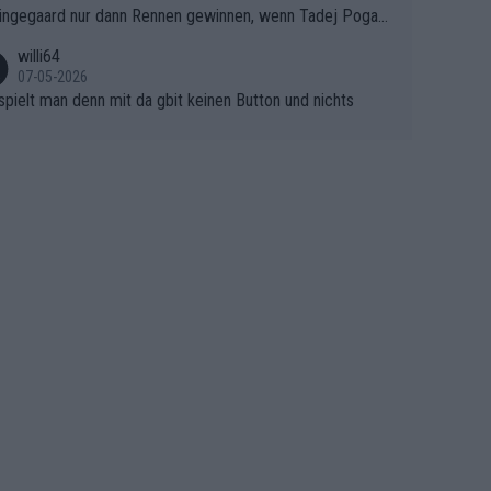
ingegaard nur dann Rennen gewinnen, wenn Tadej Pogaca
asser, aber SD Worx und Vollering müssen jetzt All-In ge
ht mitfährt!!!
 (gregmann)
willi64
07-05-2026
spielt man denn mit da gbit keinen Button und nichts