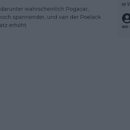
nn V
berw
darunter wahrscheinlich Pogacar,
r nic
hen.
noch spannender, und van der Poelack
atz erhöht.
wie 