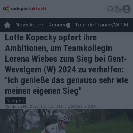
Newsletter
Rennen
Tour de France/WT Ma
▼
Lotte Kopecky opfert ihre
Ambitionen, um Teamkollegin
Lorena Wiebes zum Sieg bei Gent-
Wevelgem (W) 2024 zu verhelfen:
"Ich genieße das genauso sehr wie
meinen eigenen Sieg"
Radsport
durch
Nic Gayer
Montag, 25 März 2024 um 2:30