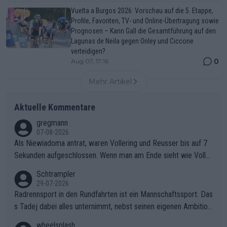
Vuelta a Burgos 2026: Vorschau auf die 5. Etappe,
Profile, Favoriten, TV- und Online-Übertragung sowie
Prognosen – Kann Gall die Gesamtführung auf den
Lagunas de Neila gegen Onley und Ciccone
verteidigen?
0
Aug 07, 17:16
Mehr Artikel
Aktuelle Kommentare
gregmann
07-08-2026
Als Niewiadoma antrat, waren Vollering und Reusser bis auf 7
Sekunden aufgeschlossen. Wenn man am Ende sieht wie Voller
ing Reusser hat stehen lassen, ist es unverständlich, wieso Voll
Schtrampler
ering die 7 Sekunden zu Niewiadoma nicht geschlossen hat un
29-07-2026
d den Abstand hat anwachsen lassen. Ein schwerer taktischer
Radrennsport in den Rundfahrten ist ein Mannschaftssport. Das
Fehler, der den Tour Sieg kosten wird.Diese Beobachtung trifft
s Tadej dabei alles unternimmt, nebst seinen eigenen Ambition
den taktischen Kern dieser dramatischen Etappe perfekt. Die
en, gegenüber seinen Helfern Solidarität zu zeigen und so das
wheelsplash