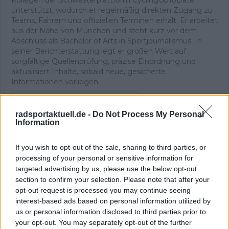
unterstützt, wodurch er regelmäßig direkten Zugang zu
Teams, Fahrern und offiziellen Terminen erhält. Er arbeitet
aus der Nähe von München und steht kurz vor dem
Abschluss als Bachelor of Arts in Sportjournalismus. In
seiner Berichterstattung legt er großen Wert auf
sorgfältige Quellenprüfung, präzise Einordnung und
aktualisiert Inhalte, sobald neue, gesicherte
Informationen vorliegen.
Beiträge des Autors ansehen
radsportaktuell.de -
Do Not Process My Personal
Information
If you wish to opt-out of the sale, sharing to third parties, or
processing of your personal or sensitive information for
targeted advertising by us, please use the below opt-out
Klatscht
0
section to confirm your selection. Please note that after your
Besucher
0
opt-out request is processed you may continue seeing
interest-based ads based on personal information utilized by
Vorheriger Artikel
Nächster Artikel
us or personal information disclosed to third parties prior to
Visma-DS möchte die
"Ich wäre gerne auf
your opt-out. You may separately opt-out of the further
Leistungen von Koen
dem Podium