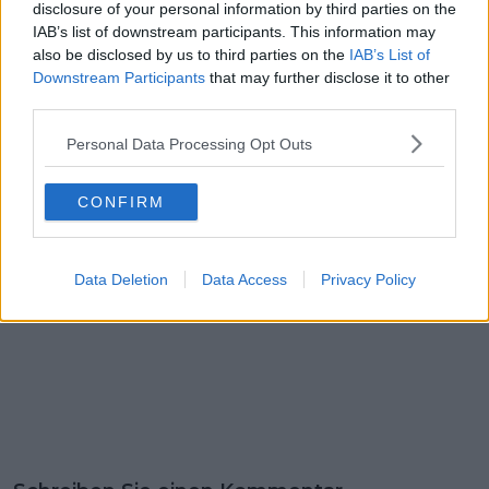
Bouwman mit mehr
gestanden" - Olav
disclosure of your personal information by third parties on the
Verantwortung
Kooij muss sich bei
IAB’s list of downstream participants. This information may
belohnen: "Es ist
Gent-Wevelgem 2024
also be disclosed by us to third parties on the
IAB’s List of
unglaublich zu sehen,
mit Platz sechs
Downstream Participants
that may further disclose it to other
wie er den Tag
begnügen
third parties.
ergreift, wann immer
er die Chance
Personal Data Processing Opt Outs
bekommt"
CONFIRM
Data Deletion
Data Access
Privacy Policy