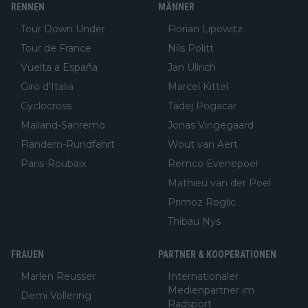
RENNEN
MÄNNER
Tour Down Under
Florian Lipowitz
Tour de France
Nils Politt
Vuelta a España
Jan Ullrich
Giro d'Italia
Marcel Kittel
Cyclocross
Tadej Pogacar
Mailand-Sanremo
Jonas Vingegaard
Flandern-Rundfahrt
Wout van Aert
Paris-Roubaix
Remco Evenepoel
Mathieu van der Poel
Primoz Roglic
Thibau Nys
FRAUEN
PARTNER & KOOPERATIONEN
Marlen Reusser
Internationaler
Medienpartner im
Demi Vollering
Radsport