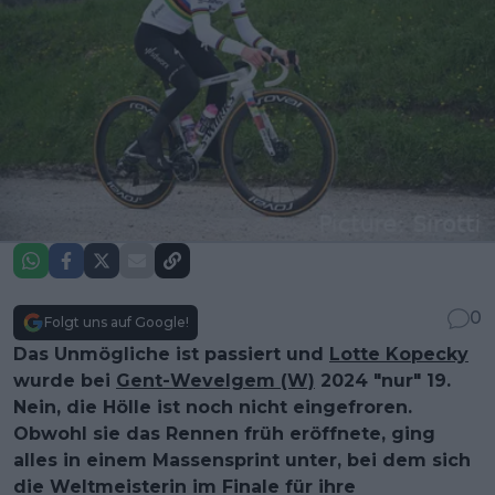
0
Folgt uns auf Google!
Das Unmögliche ist passiert und
Lotte Kopecky
wurde bei
Gent-Wevelgem (W)
2024 "nur" 19.
Nein, die Hölle ist noch nicht eingefroren.
Obwohl sie das Rennen früh eröffnete, ging
alles in einem Massensprint unter, bei dem sich
die Weltmeisterin im Finale für ihre