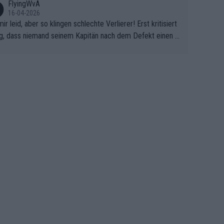
FlyingWvA
16-04-2026
mir leid, aber so klingen schlechte Verlierer! Erst kritisiert
g, dass niemand seinem Kapitän nach dem Defekt einen r
 Teppich ausrollt. Dann schimpft Pogacar selber über sei
Shimano-Schubkarre", ehe Morgado denkt, dass der Welt
ter mit einem platten Reifen ins Velodrome einfuhr. Schle
r Stil!!! Insbesondere, wenn man sich die Rennsituation vo
m Defekt anschaut - wer andern eine Grube gräbt, fällt sel
hinein.