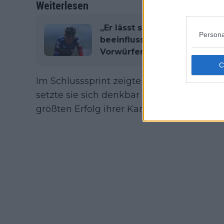
Weiterlesen
„Er lässt sich einfach von
Persona
beeinflussen“ – Visma-Chef 
Vorwürfen gegen sein Team
Im Schlusssprint zeigte Le Court perfekte
setzte sie sich denkbar knapp gegen Voll
größten Erfolg ihrer Karriere.