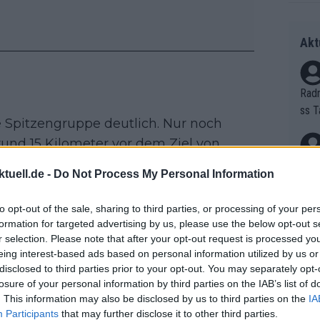
Akt
Radr
ss T
e Spitzengruppe deutlich. Nur noch
onen
 rund 15 Kilometer vor dem Ziel von
as g
Erfo
oij und Silke Smulders gestellt wurde.
Mich
tuell.de -
Do Not Process My Personal Information
Zeic
Gest
voritinnen um Demi Vollering auf – das
et. 
s Feld.
to opt-out of the sale, sharing to third parties, or processing of your per
formation for targeted advertising by us, please use the below opt-out s
, Sarah Gigante, Pauliena Rooijakkers,
Auf 
r selection. Please note that after your opt-out request is processed y
-Prévot und Kim Le Court mithalten.
eing interest-based ads based on personal information utilized by us or
V?
disclosed to third parties prior to your opt-out. You may separately opt-
tappensieg auf der technisch
losure of your personal information by third parties on the IAB’s list of
. This information may also be disclosed by us to third parties on the
IA
Bori
Participants
that may further disclose it to other third parties.