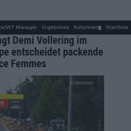
nce/WT Manager
Ergebnisse
Kolumnen
Startliste
▼
gt Demi Vollering im
ppe entscheidet packende
ance Femmes