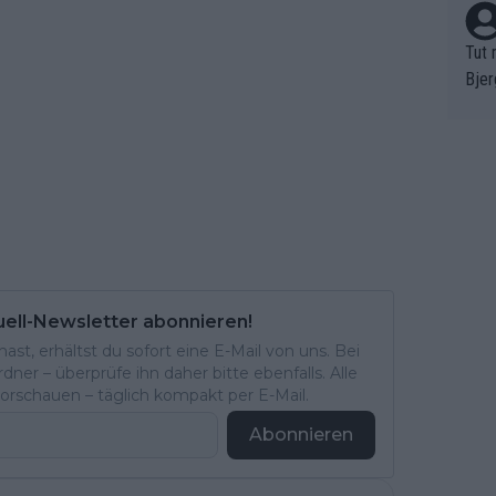
Tut 
Bjer
oten
ne "
meis
chte
r de
bst 
uell-Newsletter abonnieren!
st, erhältst du sofort eine E-Mail von uns. Bei
ner – überprüfe ihn daher bitte ebenfalls. Alle
rschauen – täglich kompakt per E-Mail.
Abonnieren