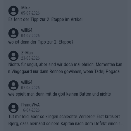
Typ ist so was von daneben. Er kann seine Meinung haben, abe
Mike
r die gehört nicht in dieses Medium!
05-07-2026
Es fehlt der Tipp zur 2. Etappe im Artikel
willi64
04-07-2026
wo ist denn der Tipp zur 2. Etappe?
Z-Man
23-05-2026
Nichts für ungut, aber sind wir doch mal ehrlich: Momentan kan
n Vingegaard nur dann Rennen gewinnen, wenn Tadej Pogacar
nicht mitfährt!!!
willi64
07-05-2026
wie spielt man denn mit da gbit keinen Button und nichts
FlyingWvA
16-04-2026
Tut mir leid, aber so klingen schlechte Verlierer! Erst kritisiert
Bjerg, dass niemand seinem Kapitän nach dem Defekt einen ro
ten Teppich ausrollt. Dann schimpft Pogacar selber über seine