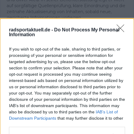
auf sorgfältige Quellenprüfung, klare Einordnung und die
zeitnahe Aktualisierung von Inhalten, sobald neue,
gesicherte Informationen vorliegen.
Beiträge des Autors ansehen
radsportaktuell.de -
Do Not Process My Personal
Information
If you wish to opt-out of the sale, sharing to third parties, or
processing of your personal or sensitive information for
Klatscht
0
targeted advertising by us, please use the below opt-out
Besucher
0
section to confirm your selection. Please note that after your
opt-out request is processed you may continue seeing
Vorheriger Artikel
Nächster Artikel
interest-based ads based on personal information utilized by
„Ich musste nur im
„Ich bereue meine
us or personal information disclosed to third parties prior to
Windschatten sitzen,
Reifenwahl heute“ –
your opt-out. You may separately opt-out of the further
essen, trinken und
Jonas Vingegaard
disclosure of your personal information by third parties on the
sicher ankommen“:
übersteht tückische
IAB’s list of downstream participants. This information may
Afonso Eulálio
Giro-Etappe trotz
also be disclosed by us to third parties on the
IAB’s List of
übersteht eine weitere
Material-Sorgen
Downstream Participants
that may further disclose it to other
Hochgeschwindigkeits-
third parties.
Etappe in Rosa