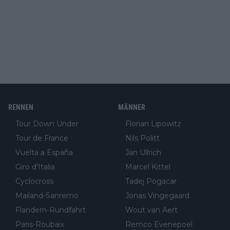
RENNEN
MÄNNER
Tour Down Under
Florian Lipowitz
Tour de France
Nils Politt
Vuelta a España
Jan Ullrich
Giro d'Italia
Marcel Kittel
Cyclocross
Tadej Pogacar
Mailand-Sanremo
Jonas Vingegaard
Flandern-Rundfahrt
Wout van Aert
Paris-Roubaix
Remco Evenepoel