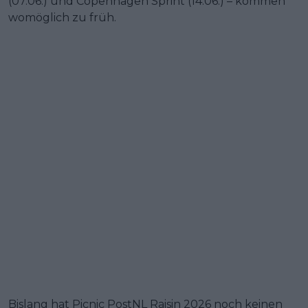
(07.06.) und Copenhagen Sprint (14.06.) – kommen
womöglich zu früh.
Bislang hat Picnic PostNL Raisin 2026 noch keinen