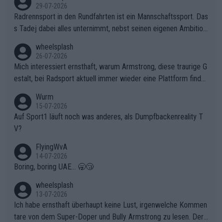
29-07-2026
Radrennsport in den Rundfahrten ist ein Mannschaftssport. Das
s Tadej dabei alles unternimmt, nebst seinen eigenen Ambition
en, gegenüber seinen Helfern Solidarität zu zeigen und so das
wheelsplash
ganze Team auch mental stark zu machen und konkret am Erf
26-07-2026
olg teilzuhaben, ist ihm ganz hoch anzurechnen. Das ist ein Zei
Mich interessiert ernsthaft, warum Armstrong, diese traurige G
chen weit über den Radsport hinaus.
estalt, bei Radsport aktuell immer wieder eine Plattform finde
t. Könnte mir die Redaktion diese Frage beantworten?
Wurm
15-07-2026
Auf Sport1 läuft noch was anderes, als Dumpfbackenreality T
V?
FlyingWvA
14-07-2026
Boring, boring UAE... 🥱😴
wheelsplash
13-07-2026
Ich habe ernsthaft überhaupt keine Lust, irgenwelche Kommen
tare von dem Super-Doper und Bully Armstrong zu lesen. Der