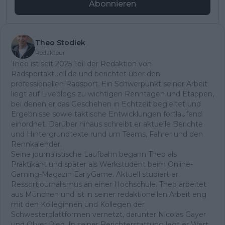
Abonnieren
Theo Stodiek
Redakteur
Theo ist seit 2025 Teil der Redaktion von
Radsportaktuell.de und berichtet über den
professionellen Radsport. Ein Schwerpunkt seiner Arbeit
liegt auf Liveblogs zu wichtigen Renntagen und Etappen,
bei denen er das Geschehen in Echtzeit begleitet und
Ergebnisse sowie taktische Entwicklungen fortlaufend
einordnet. Darüber hinaus schreibt er aktuelle Berichte
und Hintergrundtexte rund um Teams, Fahrer und den
Rennkalender.
Seine journalistische Laufbahn begann Theo als
Praktikant und später als Werkstudent beim Online-
Gaming-Magazin EarlyGame. Aktuell studiert er
Ressortjournalismus an einer Hochschule. Theo arbeitet
aus München und ist in seiner redaktionellen Arbeit eng
mit den Kolleginnen und Kollegen der
Schwesterplattformen vernetzt, darunter Nicolas Gayer
und Oliver Ried. In seiner Berichterstattung legt er Wert