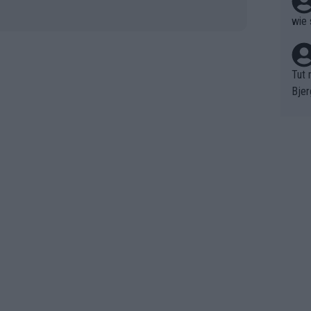
wie 
Tut 
Bjer
oten
ne "
meis
chte
r de
bst 