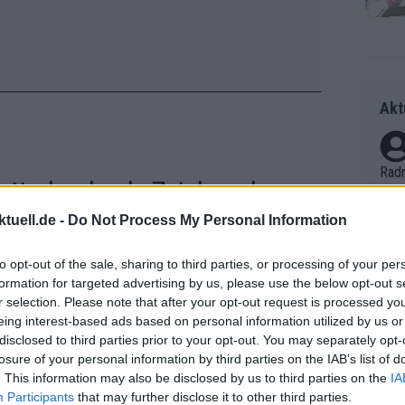
Akt
Radr
attrekorde als Zeichen der
ss T
onen
tuell.de -
Do Not Process My Personal Information
as g
Erfo
Mich
to opt-out of the sale, sharing to third parties, or processing of your per
dass er weiterhin beeindruckende
Zeic
formation for targeted advertising by us, please use the below opt-out s
Gest
Minuten-Rekord in diesem Jahr. „Ich bin
r selection. Please note that after your opt-out request is processed y
et. 
eing interest-based ads based on personal information utilized by us or
u Beginn meiner Karriere, weil ich
disclosed to third parties prior to your opt-out. You may separately opt-
lärt er.
Auf 
losure of your personal information by third parties on the IAB’s list of
V?
. This information may also be disclosed by us to third parties on the
IA
ekorde über 10 Minuten und 30
Participants
that may further disclose it to other third parties.