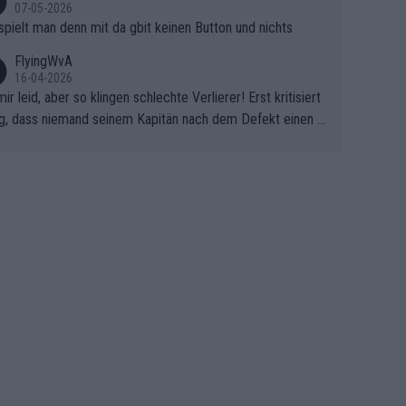
07-05-2026
spielt man denn mit da gbit keinen Button und nichts
FlyingWvA
16-04-2026
mir leid, aber so klingen schlechte Verlierer! Erst kritisiert
g, dass niemand seinem Kapitän nach dem Defekt einen r
 Teppich ausrollt. Dann schimpft Pogacar selber über sei
Shimano-Schubkarre", ehe Morgado denkt, dass der Welt
ter mit einem platten Reifen ins Velodrome einfuhr. Schle
r Stil!!! Insbesondere, wenn man sich die Rennsituation vo
m Defekt anschaut - wer andern eine Grube gräbt, fällt sel
hinein.