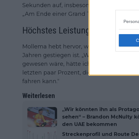
Sekunden auf, insbesondere kurz vor der
„Am Ende einer Grand Tour kann ich solc
Persona
Höchstes Leistungsniveau im Pr
Mollema hebt hervor, wie sehr das Leistu
Jahren gestiegen ist. „Wenn ich vor zeh
gewesen wäre, hätte ich bessere Resultate 
letzten paar Prozent, die den Unterschied
fahren kann.“
Weiterlesen
„Wir könnten ihn als Protago
sehen“ – Brandon McNulty k
den UAE bekommen
Streckenprofil und Route D