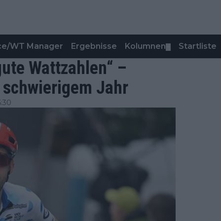
nce/WT Manager
Ergebnisse
Kolumnen
Startliste
▼
gute Wattzahlen“ –
h schwierigem Jahr
6:30