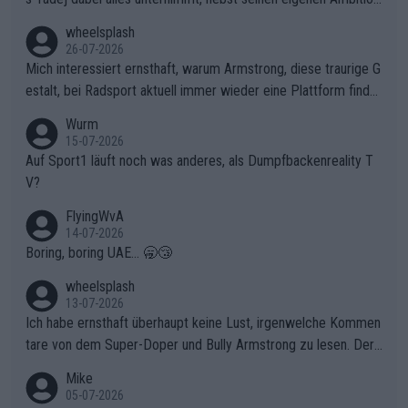
en, gegenüber seinen Helfern Solidarität zu zeigen und so das
wheelsplash
ganze Team auch mental stark zu machen und konkret am Erf
26-07-2026
olg teilzuhaben, ist ihm ganz hoch anzurechnen. Das ist ein Zei
Mich interessiert ernsthaft, warum Armstrong, diese traurige G
chen weit über den Radsport hinaus.
estalt, bei Radsport aktuell immer wieder eine Plattform finde
t. Könnte mir die Redaktion diese Frage beantworten?
Wurm
15-07-2026
Auf Sport1 läuft noch was anderes, als Dumpfbackenreality T
V?
FlyingWvA
14-07-2026
Boring, boring UAE... 🥱😴
wheelsplash
13-07-2026
Ich habe ernsthaft überhaupt keine Lust, irgenwelche Kommen
tare von dem Super-Doper und Bully Armstrong zu lesen. Der
Typ ist so was von daneben. Er kann seine Meinung haben, abe
Mike
r die gehört nicht in dieses Medium!
05-07-2026