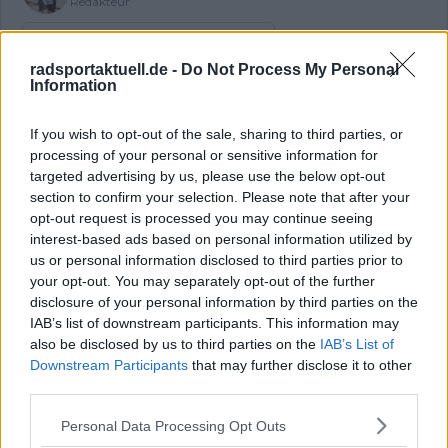
Redakteur
Beiträge des Autors ansehen
radsportaktuell.de -
Do Not Process My Personal
Information
If you wish to opt-out of the sale, sharing to third parties, or
Klatscht
0
processing of your personal or sensitive information for
Besucher
0
targeted advertising by us, please use the below opt-out
section to confirm your selection. Please note that after your
Vorheriger Artikel
Nächster Artikel
opt-out request is processed you may continue seeing
GC Update Tour de
„Es ist einfach nur
interest-based ads based on personal information utilized by
France 2025 Etappe 11
Glück“ – Jonas
us or personal information disclosed to third parties prior to
- Pogacar übersteht
Vingegaard über
your opt-out. You may separately opt-out of the further
Sturz und
Tadej Pogacars Sturz
disclosure of your personal information by third parties on the
Vingegaards Attacken
IAB’s list of downstream participants. This information may
– Ben Healy verteidigt
also be disclosed by us to third parties on the
IAB’s List of
Gelb
Downstream Participants
that may further disclose it to other
third parties.
Personal Data Processing Opt Outs