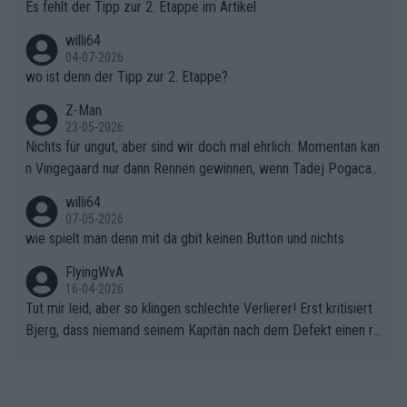
Es fehlt der Tipp zur 2. Etappe im Artikel
willi64
04-07-2026
wo ist denn der Tipp zur 2. Etappe?
Z-Man
23-05-2026
Nichts für ungut, aber sind wir doch mal ehrlich: Momentan kan
n Vingegaard nur dann Rennen gewinnen, wenn Tadej Pogacar
nicht mitfährt!!!
willi64
07-05-2026
wie spielt man denn mit da gbit keinen Button und nichts
FlyingWvA
16-04-2026
Tut mir leid, aber so klingen schlechte Verlierer! Erst kritisiert
Bjerg, dass niemand seinem Kapitän nach dem Defekt einen ro
ten Teppich ausrollt. Dann schimpft Pogacar selber über seine
"Shimano-Schubkarre", ehe Morgado denkt, dass der Weltmeis
ter mit einem platten Reifen ins Velodrome einfuhr. Schlechter