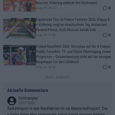
Reusser, Vollering verkürzt den Rückstand
0
Aug 05, 19:00
Ergebnisse Tour de France Femmes 2026, Etappe 5
– Vollering siegt an chaotischem Tag, distanziert
Ferrand-Prévot, doch Reusser behält Gelb
0
Aug 05, 17:58
Poland-Rundfahrt 2026: Vorschau auf die 4. Etappe,
Profile, Favoriten, TV- und Online-Übertragung sowie
Prognosen – Gesamtwertung steht auf der einzigen
Bergetappe vor dem Umbruch
0
Aug 05, 18:53
Mehr Artikel
Aktuelle Kommentare
Schtrampler
29-07-2026
Radrennsport in den Rundfahrten ist ein Mannschaftssport. Das
s Tadej dabei alles unternimmt, nebst seinen eigenen Ambition