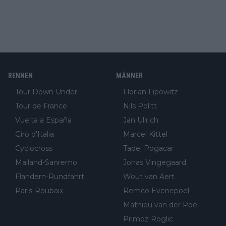
RENNEN
MÄNNER
Tour Down Under
Florian Lipowitz
Tour de France
Nils Politt
Vuelta a España
Jan Ullrich
Giro d'Italia
Marcel Kittel
Cyclocross
Tadej Pogacar
Mailand-Sanremo
Jonas Vingegaard
Flandern-Rundfahrt
Wout van Aert
Paris-Roubaix
Remco Evenepoel
Mathieu van der Poel
Primoz Roglic