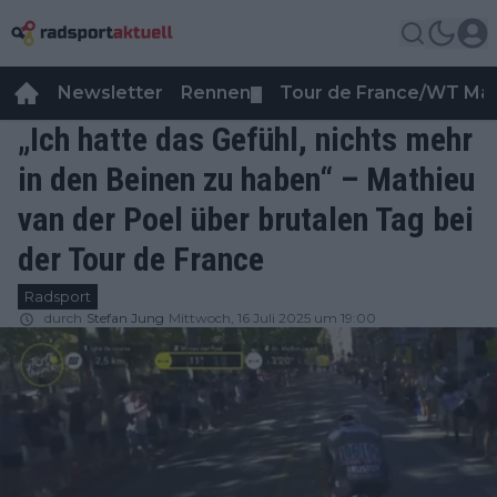
Newsletter
Rennen
Tour de France/WT Ma
▼
„Ich hatte das Gefühl, nichts mehr
in den Beinen zu haben“ – Mathieu
van der Poel über brutalen Tag bei
der Tour de France
Radsport
durch
Stefan Jung
Mittwoch, 16 Juli 2025 um 19:00