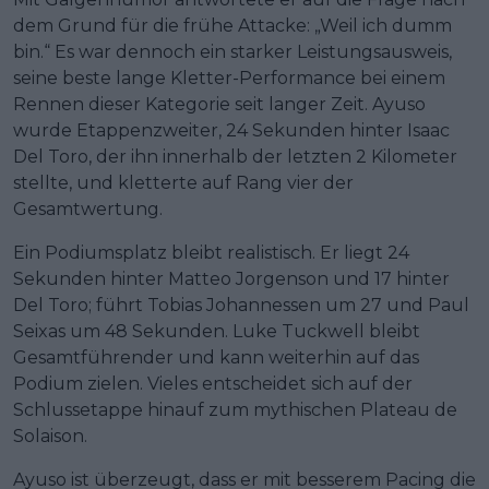
dem Grund für die frühe Attacke: „Weil ich dumm
bin.“ Es war dennoch ein starker Leistungsausweis,
seine beste lange Kletter-Performance bei einem
Rennen dieser Kategorie seit langer Zeit. Ayuso
wurde Etappenzweiter, 24 Sekunden hinter Isaac
Del Toro, der ihn innerhalb der letzten 2 Kilometer
stellte, und kletterte auf Rang vier der
Gesamtwertung.
Ein Podiumsplatz bleibt realistisch. Er liegt 24
Sekunden hinter Matteo Jorgenson und 17 hinter
Del Toro; führt Tobias Johannessen um 27 und Paul
Seixas um 48 Sekunden. Luke Tuckwell bleibt
Gesamtführender und kann weiterhin auf das
Podium zielen. Vieles entscheidet sich auf der
Schlussetappe hinauf zum mythischen Plateau de
Solaison.
Ayuso ist überzeugt, dass er mit besserem Pacing die