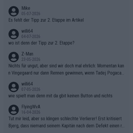
Typ ist so was von daneben. Er kann seine Meinung haben, abe
Mike
r die gehört nicht in dieses Medium!
05-07-2026
Es fehlt der Tipp zur 2. Etappe im Artikel
willi64
04-07-2026
wo ist denn der Tipp zur 2. Etappe?
Z-Man
23-05-2026
Nichts für ungut, aber sind wir doch mal ehrlich: Momentan kan
n Vingegaard nur dann Rennen gewinnen, wenn Tadej Pogacar
nicht mitfährt!!!
willi64
07-05-2026
wie spielt man denn mit da gbit keinen Button und nichts
FlyingWvA
16-04-2026
Tut mir leid, aber so klingen schlechte Verlierer! Erst kritisiert
Bjerg, dass niemand seinem Kapitän nach dem Defekt einen ro
ten Teppich ausrollt. Dann schimpft Pogacar selber über seine