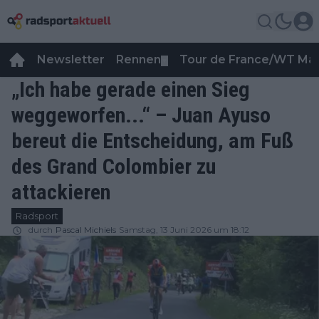
Newsletter
Rennen
Tour de France/WT Ma
▼
„Ich habe gerade einen Sieg
weggeworfen...“ – Juan Ayuso
bereut die Entscheidung, am Fuß
des Grand Colombier zu
attackieren
Radsport
durch
Pascal Michiels
Samstag, 13 Juni 2026 um 18:12