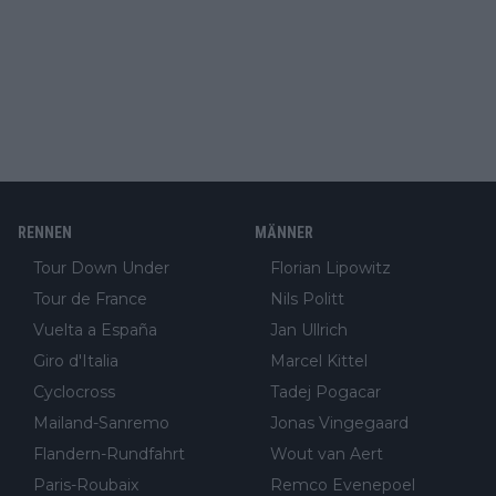
RENNEN
MÄNNER
Tour Down Under
Florian Lipowitz
Tour de France
Nils Politt
Vuelta a España
Jan Ullrich
Giro d'Italia
Marcel Kittel
Cyclocross
Tadej Pogacar
Mailand-Sanremo
Jonas Vingegaard
Flandern-Rundfahrt
Wout van Aert
Paris-Roubaix
Remco Evenepoel