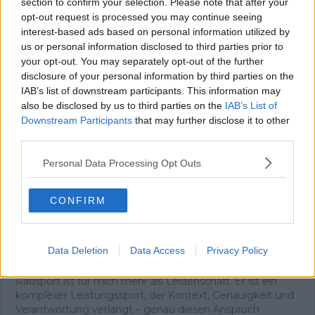
section to confirm your selection. Please note that after your
erreichte, wusste ich, dass ich nicht aufhören würde zu
opt-out request is processed you may continue seeing
treten. Oben angekommen trank ich an einem
interest-based ads based on personal information utilized by
Baumstamm – und spürte eine Freude, die ich bis heute
us or personal information disclosed to third parties prior to
mit dem Radsport verbinde. Im Tal stand die
your opt-out. You may separately opt-out of the further
Entscheidung an: zurück oder weiter nach Avoriaz. Ich
disclosure of your personal information by third parties on the
fuhr weiter, ohne anzuhalten, und schaffte auch den
IAB’s list of downstream participants. This information may
zweiten Anstieg. Mit meinem knallroten, eigentlich
also be disclosed by us to third parties on the
IAB’s List of
lächerlichen Rad überholte ich Fahrer auf echten
Downstream Participants
that may further disclose it to other
Rennrädern. Wieder dieses Glück.
third parties.
Dieses unverfälschte Gefühl begleitet mich bis heute –
und es ist der Ursprung meiner Arbeit. Ich bin
Personal Data Processing Opt Outs
Chefredakteur von Radsportaktuell.de und verantworte
die redaktionelle Ausrichtung der Plattform:
Themenpriorisierung, Qualitätsstandards, Faktenprüfung
CONFIRM
und die konsequente Aktualisierung von Inhalten, sobald
neue, verifizierte Informationen vorliegen. Neben der
Leitung der Redaktion schreibe und editiere ich selbst
Data Deletion
Data Access
Privacy Policy
und lege besonderen Wert auf klare Einordnung, präzise
Sprache und nachvollziehbare Analysen.
Radsport ist für mich mehr als Leidenschaft. Er ist ein
komplexer Leistungssport, der Kontext, Genauigkeit und
Verantwortung verlangt – genau diesen Anspruch