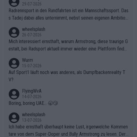
29-07-2026
Radrennsport in den Rundfahrten ist ein Mannschaftssport. Das
s Tadej dabei alles unternimmt, nebst seinen eigenen Ambition
en, gegenüber seinen Helfern Solidarität zu zeigen und so das
wheelsplash
ganze Team auch mental stark zu machen und konkret am Erf
26-07-2026
olg teilzuhaben, ist ihm ganz hoch anzurechnen. Das ist ein Zei
Mich interessiert ernsthaft, warum Armstrong, diese traurige G
chen weit über den Radsport hinaus.
estalt, bei Radsport aktuell immer wieder eine Plattform finde
t. Könnte mir die Redaktion diese Frage beantworten?
Wurm
15-07-2026
Auf Sport1 läuft noch was anderes, als Dumpfbackenreality T
V?
FlyingWvA
14-07-2026
Boring, boring UAE... 🥱😴
wheelsplash
13-07-2026
Ich habe ernsthaft überhaupt keine Lust, irgenwelche Kommen
tare von dem Super-Doper und Bully Armstrong zu lesen. Der