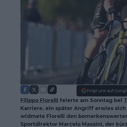
Folgt uns auf Googl
Filippo Fiorelli
feierte am Sonntag bei
T
Karriere, ein später Angriff erwies si
widmete Fiorelli den bemerkenswerte
Sportdirektor Marcelo Massini, der kürz