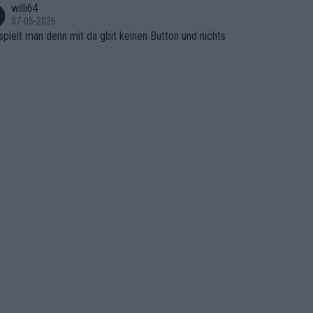
 (gregmann)
willi64
07-05-2026
spielt man denn mit da gbit keinen Button und nichts