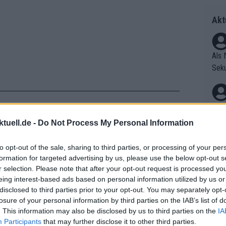
Akt
Als 
Seku
ring
olle
und 
Radr
er F
ss T
tuell.de -
Do Not Process My Personal Information
riff
onen
Die 
örderte Fiorelli während dessen Zeit
as g
to opt-out of the sale, sharing to third parties, or processing of your per
as e
Erfo
eam-Inkarnationen). Massini galt
Mich
formation for targeted advertising by us, please use the below opt-out s
ür z
Zeic
r selection. Please note that after your opt-out request is processed y
alienischen Sportdirektoren und als
Gest
Mont
eing interest-based ads based on personal information utilized by us or
et. 
 früheren Pelotons.
n di
disclosed to third parties prior to your opt-out. You may separately opt-
losure of your personal information by third parties on the IAB’s list of
die 
Auf 
. This information may also be disclosed by us to third parties on the
IA
en.D
V?
Participants
that may further disclose it to other third parties.
ofor