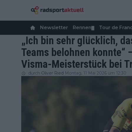
Newsletter
Rennen
Tour de Fra
▼
„Ich bin sehr glücklich, da
Teams belohnen konnte“ – F
Visma-Meisterstück bei T
durch
Oliver Ried
Montag, 11 Mai 2026 um 12:30