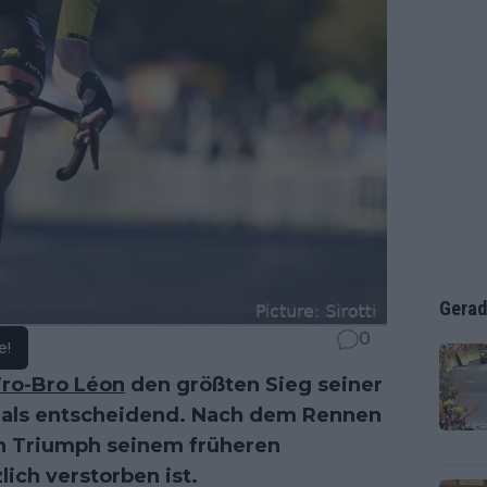
Gerad
0
e!
ro-Bro Léon
den größten Sieg seiner
ch als entscheidend. Nach dem Rennen
n Triumph seinem früheren
lich verstorben ist.