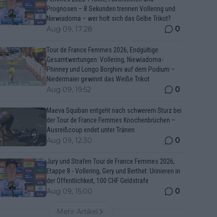
Prognosen – 8 Sekunden trennen Vollering und
Niewiadoma – wer holt sich das Gelbe Trikot?
0
Aug 09, 17:28
Tour de France Femmes 2026, Endgültige
Gesamtwertungen: Vollering, Niewiadoma-
Phinney und Longo Borghini auf dem Podium –
Niedermaier gewinnt das Weiße Trikot
0
Aug 09, 19:52
Maeva Squiban entgeht nach schwerem Sturz bei
der Tour de France Femmes Knochenbrüchen –
Ausreißcoup endet unter Tränen
0
Aug 09, 12:30
Jury und Strafen Tour de France Femmes 2026,
Etappe 8 - Vollering, Gery und Berthet: Urinieren in
der Öffentlichkeit, 100 CHF Geldstrafe
0
Aug 09, 15:00
Mehr Artikel