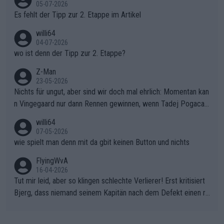
r die gehört nicht in dieses Medium!
05-07-2026
Es fehlt der Tipp zur 2. Etappe im Artikel
willi64
04-07-2026
wo ist denn der Tipp zur 2. Etappe?
Z-Man
23-05-2026
Nichts für ungut, aber sind wir doch mal ehrlich: Momentan kan
n Vingegaard nur dann Rennen gewinnen, wenn Tadej Pogacar
nicht mitfährt!!!
willi64
07-05-2026
wie spielt man denn mit da gbit keinen Button und nichts
FlyingWvA
16-04-2026
Tut mir leid, aber so klingen schlechte Verlierer! Erst kritisiert
Bjerg, dass niemand seinem Kapitän nach dem Defekt einen ro
ten Teppich ausrollt. Dann schimpft Pogacar selber über seine
"Shimano-Schubkarre", ehe Morgado denkt, dass der Weltmeis