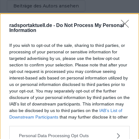
Beiträge des Autors ansehen
radsportaktuell.de -
Do Not Process My Personal
Information
Klatscht
0
Besucher
0
If you wish to opt-out of the sale, sharing to third parties, or
processing of your personal or sensitive information for
Vorheriger Artikel
Nächster Artikel
targeted advertising by us, please use the below opt-out
VIDEO | Jonas
„Das Team wurde
section to confirm your selection. Please note that after your
Vingegaard gewinnt
gegründet, um an
opt-out request is processed you may continue seeing
Tour de France
der Tour
interest-based ads based on personal information utilized by
Saitama Criterium vor
teilzunehmen und zu
us or personal information disclosed to third parties prior to
Milan und Groves
gewinnen" - Victor
your opt-out. You may separately opt-out of the further
Lafay über seine neu
disclosure of your personal information by third parties on the
entdeckte Motivation
IAB’s list of downstream participants. This information may
für den Profiradsport
also be disclosed by us to third parties on the
IAB’s List of
bei den Unibet Rose
Downstream Participants
that may further disclose it to other
Rockets
third parties.
Personal Data Processing Opt Outs