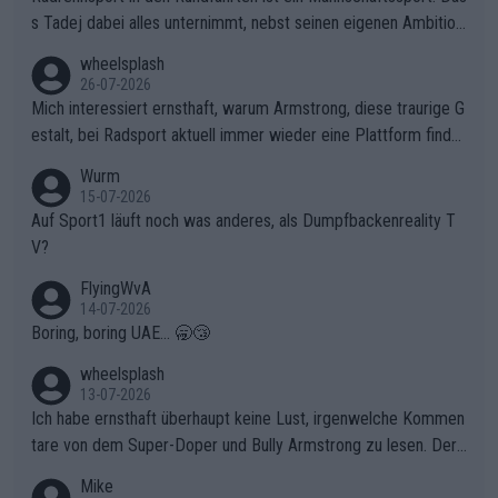
s Tadej dabei alles unternimmt, nebst seinen eigenen Ambition
en, gegenüber seinen Helfern Solidarität zu zeigen und so das
wheelsplash
ganze Team auch mental stark zu machen und konkret am Erf
26-07-2026
olg teilzuhaben, ist ihm ganz hoch anzurechnen. Das ist ein Zei
Mich interessiert ernsthaft, warum Armstrong, diese traurige G
chen weit über den Radsport hinaus.
estalt, bei Radsport aktuell immer wieder eine Plattform finde
t. Könnte mir die Redaktion diese Frage beantworten?
Wurm
15-07-2026
Auf Sport1 läuft noch was anderes, als Dumpfbackenreality T
V?
FlyingWvA
14-07-2026
Boring, boring UAE... 🥱😴
wheelsplash
13-07-2026
Ich habe ernsthaft überhaupt keine Lust, irgenwelche Kommen
tare von dem Super-Doper und Bully Armstrong zu lesen. Der
Typ ist so was von daneben. Er kann seine Meinung haben, abe
Mike