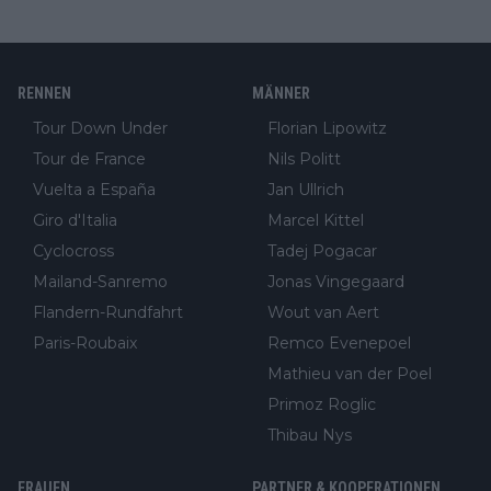
RENNEN
MÄNNER
Tour Down Under
Florian Lipowitz
Tour de France
Nils Politt
Vuelta a España
Jan Ullrich
Giro d'Italia
Marcel Kittel
Cyclocross
Tadej Pogacar
Mailand-Sanremo
Jonas Vingegaard
Flandern-Rundfahrt
Wout van Aert
Paris-Roubaix
Remco Evenepoel
Mathieu van der Poel
Primoz Roglic
Thibau Nys
FRAUEN
PARTNER & KOOPERATIONEN