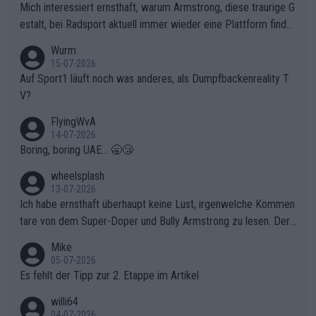
olg teilzuhaben, ist ihm ganz hoch anzurechnen. Das ist ein Zei
Mich interessiert ernsthaft, warum Armstrong, diese traurige G
chen weit über den Radsport hinaus.
estalt, bei Radsport aktuell immer wieder eine Plattform finde
t. Könnte mir die Redaktion diese Frage beantworten?
Wurm
15-07-2026
Auf Sport1 läuft noch was anderes, als Dumpfbackenreality T
V?
FlyingWvA
14-07-2026
Boring, boring UAE... 🥱😴
wheelsplash
13-07-2026
Ich habe ernsthaft überhaupt keine Lust, irgenwelche Kommen
tare von dem Super-Doper und Bully Armstrong zu lesen. Der
Typ ist so was von daneben. Er kann seine Meinung haben, abe
Mike
r die gehört nicht in dieses Medium!
05-07-2026
Es fehlt der Tipp zur 2. Etappe im Artikel
willi64
04-07-2026