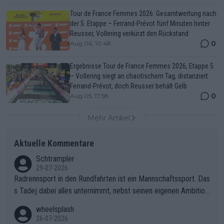
Tour de France Femmes 2026: Gesamtwertung nach
der 5. Etappe – Ferrand-Prévot fünf Minuten hinter
Reusser, Vollering verkürzt den Rückstand
0
Aug 06, 10:48
Ergebnisse Tour de France Femmes 2026, Etappe 5
– Vollering siegt an chaotischem Tag, distanziert
Ferrand-Prévot, doch Reusser behält Gelb
0
Aug 05, 17:58
Mehr Artikel
Aktuelle Kommentare
Schtrampler
29-07-2026
Radrennsport in den Rundfahrten ist ein Mannschaftssport. Das
s Tadej dabei alles unternimmt, nebst seinen eigenen Ambition
en, gegenüber seinen Helfern Solidarität zu zeigen und so das
wheelsplash
ganze Team auch mental stark zu machen und konkret am Erf
26-07-2026