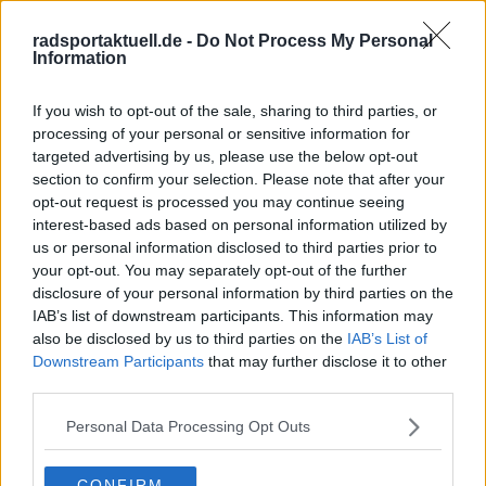
radsportaktuell.de -
Do Not Process My Personal
Information
Klatscht
0
Besucher
0
If you wish to opt-out of the sale, sharing to third parties, or
Vorheriger Artikel
Nächster Artikel
processing of your personal or sensitive information for
Tom Pidcock mag
"Natürlich gibt es
targeted advertising by us, please use the below opt-out
kein Bier und Mathieu
auch einen Tadej
section to confirm your selection. Please note that after your
van der Poel ist
Pogacar" - Mathieu
opt-out request is processed you may continue seeing
tatsächlich ein
van der Poel gibt zu,
interest-based ads based on personal information utilized by
Mensch - Fünf Dinge,
dass er seine besten
us or personal information disclosed to third parties prior to
die wir vom Amstel
Beine braucht, um bei
your opt-out. You may separately opt-out of the further
Gold Race 2024
Lüttich-Bastogne-
disclosure of your personal information by third parties on the
gelernt haben
Lüttich 2024 zu
IAB’s list of downstream participants. This information may
bestehen
also be disclosed by us to third parties on the
IAB’s List of
Downstream Participants
that may further disclose it to other
third parties.
Personal Data Processing Opt Outs
CONFIRM