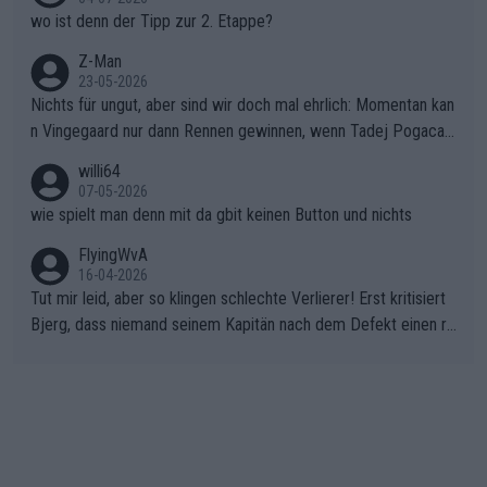
wo ist denn der Tipp zur 2. Etappe?
Z-Man
23-05-2026
Nichts für ungut, aber sind wir doch mal ehrlich: Momentan kan
n Vingegaard nur dann Rennen gewinnen, wenn Tadej Pogacar
nicht mitfährt!!!
willi64
07-05-2026
wie spielt man denn mit da gbit keinen Button und nichts
FlyingWvA
16-04-2026
Tut mir leid, aber so klingen schlechte Verlierer! Erst kritisiert
Bjerg, dass niemand seinem Kapitän nach dem Defekt einen ro
ten Teppich ausrollt. Dann schimpft Pogacar selber über seine
"Shimano-Schubkarre", ehe Morgado denkt, dass der Weltmeis
ter mit einem platten Reifen ins Velodrome einfuhr. Schlechter
Stil!!! Insbesondere, wenn man sich die Rennsituation vor dem
Defekt anschaut - wer andern eine Grube gräbt, fällt selbst hin
ein.