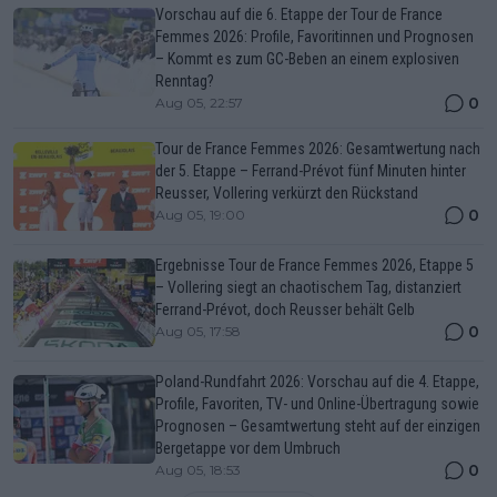
Vorschau auf die 6. Etappe der Tour de France
Femmes 2026: Profile, Favoritinnen und Prognosen
– Kommt es zum GC-Beben an einem explosiven
Renntag?
0
Aug 05, 22:57
Tour de France Femmes 2026: Gesamtwertung nach
der 5. Etappe – Ferrand-Prévot fünf Minuten hinter
Reusser, Vollering verkürzt den Rückstand
0
Aug 05, 19:00
Ergebnisse Tour de France Femmes 2026, Etappe 5
– Vollering siegt an chaotischem Tag, distanziert
Ferrand-Prévot, doch Reusser behält Gelb
0
Aug 05, 17:58
Poland-Rundfahrt 2026: Vorschau auf die 4. Etappe,
Profile, Favoriten, TV- und Online-Übertragung sowie
Prognosen – Gesamtwertung steht auf der einzigen
Bergetappe vor dem Umbruch
0
Aug 05, 18:53