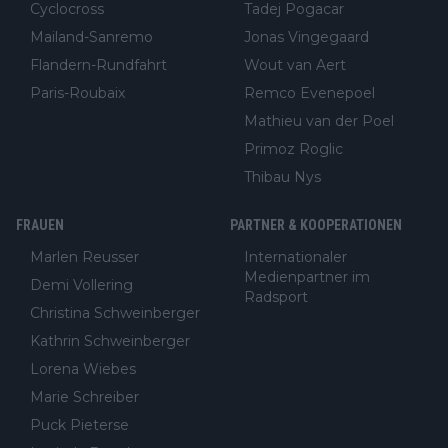
Cyclocross
Tadej Pogacar
Mailand-Sanremo
Jonas Vingegaard
Flandern-Rundfahrt
Wout van Aert
Paris-Roubaix
Remco Evenepoel
Mathieu van der Poel
Primoz Roglic
Thibau Nys
FRAUEN
PARTNER & KOOPERATIONEN
Marlen Reusser
Internationaler
Medienpartner im
Demi Vollering
Radsport
Christina Schweinberger
Kathrin Schweinberger
Lorena Wiebes
Marie Schreiber
Puck Pieterse