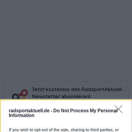
Jetzt kostenlos den RadsportAktuell-
Newsletter abonnieren!
Nachdem du auf „Abonnieren“ geklickt hast,
erhältst du sofort eine E-Mail von uns. Bei
radsportaktuell.de -
Do Not Process My Personal
Information
einigen Lesern landet diese im Spam-
Ordner – überprüfe ihn daher bitte ebenfalls.
Alle wichtigen News, Ergebnisse und
If you wish to opt-out of the sale, sharing to third parties, or