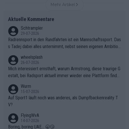
Mehr Artikel
Aktuelle Kommentare
Schtrampler
29-07-2026
Radrennsport in den Rundfahrten ist ein Mannschaftssport. Das
s Tadej dabei alles unternimmt, nebst seinen eigenen Ambition
en, gegenüber seinen Helfern Solidarität zu zeigen und so das
wheelsplash
ganze Team auch mental stark zu machen und konkret am Erf
26-07-2026
olg teilzuhaben, ist ihm ganz hoch anzurechnen. Das ist ein Zei
Mich interessiert ernsthaft, warum Armstrong, diese traurige G
chen weit über den Radsport hinaus.
estalt, bei Radsport aktuell immer wieder eine Plattform finde
t. Könnte mir die Redaktion diese Frage beantworten?
Wurm
15-07-2026
Auf Sport1 läuft noch was anderes, als Dumpfbackenreality T
V?
FlyingWvA
14-07-2026
Boring, boring UAE... 🥱😴