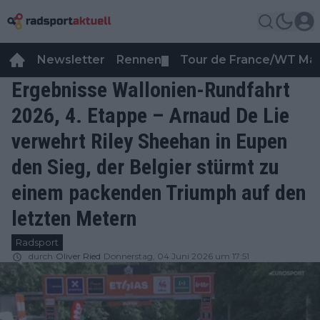
Newsletter
Rennen
Tour de France/WT Ma
▼
Ergebnisse Wallonien-Rundfahrt
2026, 4. Etappe – Arnaud De Lie
verwehrt Riley Sheehan in Eupen
den Sieg, der Belgier stürmt zu
einem packenden Triumph auf den
letzten Metern
Radsport
durch
Oliver Ried
Donnerstag, 04 Juni 2026 um 17:51