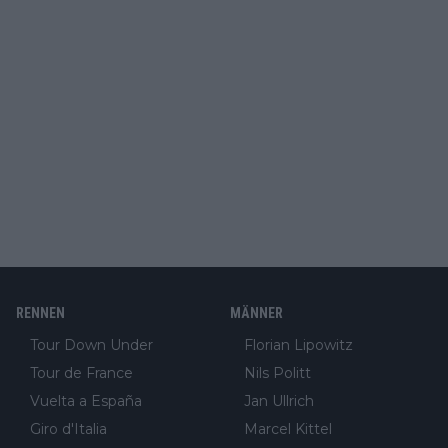
RENNEN
MÄNNER
Tour Down Under
Florian Lipowitz
Tour de France
Nils Politt
Vuelta a España
Jan Ullrich
Giro d'Italia
Marcel Kittel