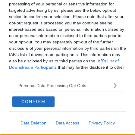
Rennvorschauen – täglich kompakt per E-
processing of your personal or sensitive information for
Mail.
targeted advertising by us, please use the below opt-out
section to confirm your selection. Please note that after your
opt-out request is processed you may continue seeing
interest-based ads based on personal information utilized by
Abonnieren
us or personal information disclosed to third parties prior to
your opt-out. You may separately opt-out of the further
disclosure of your personal information by third parties on the
Oliver Ried
IAB’s list of downstream participants. This information may
Redakteur
also be disclosed by us to third parties on the
IAB’s List of
Oliver Ried ist seit Anfang 2025 Redakteur bei
Downstream Participants
that may further disclose it to other
Radsportaktuell.de. Er berichtet dort über den
third parties.
professionellen Radsport und begleitet das Geschehen
von der WorldTour bis zu wichtigen nationalen und
Personal Data Processing Opt Outs
internationalen Rennen. Sein Schwerpunkt liegt auf
aktuellen Rennberichten, Einordnungen und
CONFIRM
Hintergrundtexten, mit denen er sportliche
Entwicklungen im Peloton verständlich und präzise
erklärt. Bei großen Renntagen arbeitet er zudem mit
Live-Formaten, um das Geschehen fortlaufend zu
Data Deletion
Data Access
Privacy Policy
dokumentieren und zeitnah einzuordnen.
Oliver ist in Würzburg stationiert. Neben seiner