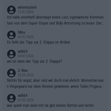
wheelsplash
13-07-2026
Ich habe ernsthaft überhaupt keine Lust, irgenwelche Kommen
tare von dem Super-Doper und Bully Armstrong zu lesen. Der
Typ ist so was von daneben. Er kann seine Meinung haben, abe
Mike
r die gehört nicht in dieses Medium!
05-07-2026
Es fehlt der Tipp zur 2. Etappe im Artikel
willi64
04-07-2026
wo ist denn der Tipp zur 2. Etappe?
Z-Man
23-05-2026
Nichts für ungut, aber sind wir doch mal ehrlich: Momentan kan
n Vingegaard nur dann Rennen gewinnen, wenn Tadej Pogacar
nicht mitfährt!!!
willi64
07-05-2026
wie spielt man denn mit da gbit keinen Button und nichts