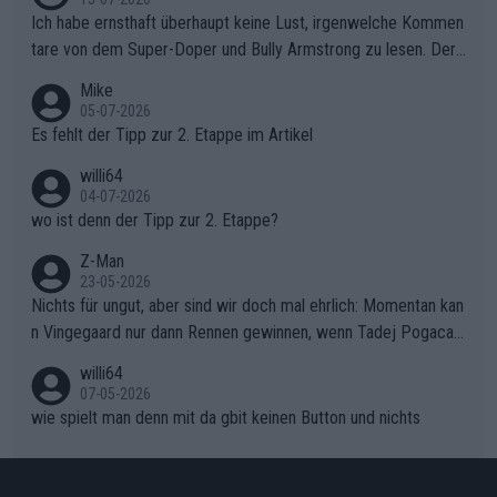
ollering die Initiative.Zu spätes Erwachen: Zu diesem Zeitpunkt
Ich habe ernsthaft überhaupt keine Lust, irgenwelche Kommen
war das Loch zu Niewiadoma bereits zu groß, um es im Allein
tare von dem Super-Doper und Bully Armstrong zu lesen. Der
gang auf den steilen Schlusskilometern noch einmal zu schließ
Typ ist so was von daneben. Er kann seine Meinung haben, abe
Mike
en.Teurer Sekundenpoker: Die Quittung sind nun 15 Sekunden
r die gehört nicht in dieses Medium!
05-07-2026
Rückstand im Gesamtklassement – ein Polster, das Niewiado
Es fehlt der Tipp zur 2. Etappe im Artikel
ma vor der Schlussetappe nach Nizza alle Trümpfe in die Hand
willi64
gibt. Diese Etappe wird sicher als der psychologische Wendep
04-07-2026
unkt dieser Tour in die Geschichte eingehen. Wenn man bei so
wo ist denn der Tipp zur 2. Etappe?
einem harten Aufstieg einmal den Moment verpasst und der K
onkurrentin die "zweite Luft" schenkt, ist der Schaden am Ber
Z-Man
23-05-2026
g kaum noch zu reparieren.Vor uns liegt nun das große Finale R
Nichts für ungut, aber sind wir doch mal ehrlich: Momentan kan
ichtung Nizza. Niewiadoma hat psychologisch Oberwasser, ab
n Vingegaard nur dann Rennen gewinnen, wenn Tadej Pogacar
er SD Worx und Vollering müssen jetzt All-In gehen. (gregman
nicht mitfährt!!!
n)
willi64
07-05-2026
wie spielt man denn mit da gbit keinen Button und nichts