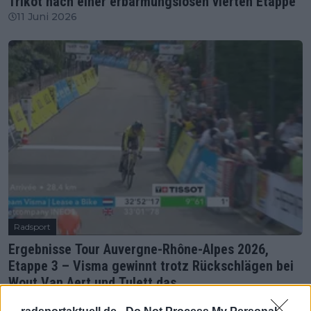
Trikot nach einer erbarmungslosen vierten Etappe
11 Juni 2026
Radsport
Ergebnisse Tour Auvergne-Rhône-Alpes 2026,
Etappe 3 – Visma gewinnt trotz Rückschlägen bei
Wout Van Aert und Tulett das
Mannschaftszeitfahren