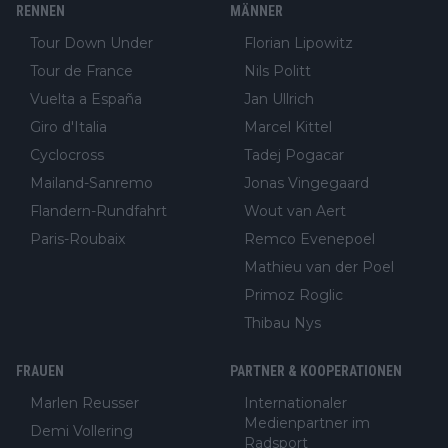
RENNEN
MÄNNER
Tour Down Under
Florian Lipowitz
Tour de France
Nils Politt
Vuelta a España
Jan Ullrich
Giro d'Italia
Marcel Kittel
Cyclocross
Tadej Pogacar
Mailand-Sanremo
Jonas Vingegaard
Flandern-Rundfahrt
Wout van Aert
Paris-Roubaix
Remco Evenepoel
Mathieu van der Poel
Primoz Roglic
Thibau Nys
FRAUEN
PARTNER & KOOPERATIONEN
Marlen Reusser
Internationaler
Medienpartner im
Demi Vollering
Radsport