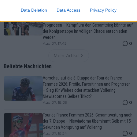
0
Aug 07, 18:09
Data Deletion
Data Access
Privacy Policy
Polen-Rundfahrt 2026: Vorschau auf die 6. Etappe,
Profile, Favoriten, TV- und Online-Übertragung sowie
Prognosen – Kampf um den Gesamtsieg könnte auf
der Königsetappe im völligen Chaos entschieden
werden
0
Aug 07, 17:45
Mehr Artikel
Beliebte Nachrichten
Vorschau auf die 8. Etappe der Tour de France
Femmes 2026: Profile, Favoritinnen und Prognosen
– Sieg für Wiebes oder attackiert Vollering
Niewiadomas Gelbes Trikot?
0
Aug 07, 18:09
Tour de France Femmes 2026: Gesamtwertung nach
der 7. Etappe – Niewiadoma übernimmt Gelb mit 15
Sekunden Vorsprung auf Vollering
0
Aug 07, 18:34