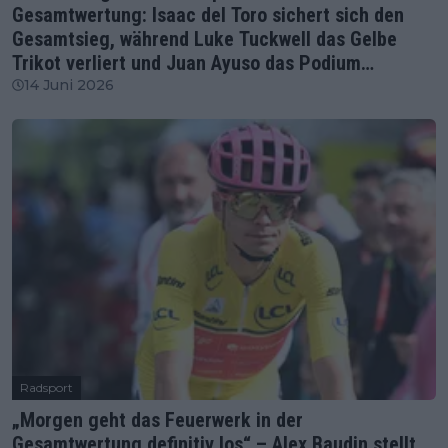
Gesamtwertung: Isaac del Toro sichert sich den
Gesamtsieg, während Luke Tuckwell das Gelbe
Trikot verliert und Juan Ayuso das Podium
komplettiert.
14 Juni 2026
Radsport
„Morgen geht das Feuerwerk in der
Gesamtwertung definitiv los“ – Alex Baudin stellt