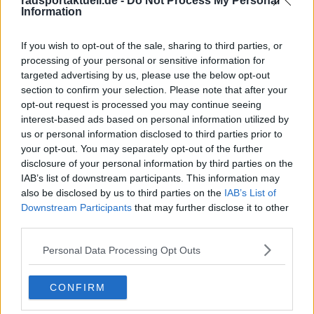
radsportaktuell.de -
Do Not Process My Personal
09 Juni 2026
Information
Mehr Artikel
If you wish to opt-out of the sale, sharing to third parties, or
processing of your personal or sensitive information for
targeted advertising by us, please use the below opt-out
Gerade In
section to confirm your selection. Please note that after your
opt-out request is processed you may continue seeing
Medizinischer Bericht und Aufgaben Tour de France
interest-based ads based on personal information utilized by
Femmes 2026, Etappe 7 – Anna van der Breggen
us or personal information disclosed to third parties prior to
steigt aus dem Rennen aus
your opt-out. You may separately opt-out of the further
0
Aug 07, 18:36
disclosure of your personal information by third parties on the
IAB’s list of downstream participants. This information may
Tour de France Femmes 2026: Gesamtwertung nach
also be disclosed by us to third parties on the
IAB’s List of
der 7. Etappe – Niewiadoma übernimmt Gelb mit 15
Downstream Participants
that may further disclose it to other
Sekunden Vorsprung auf Vollering
third parties.
0
Aug 07, 18:34
Personal Data Processing Opt Outs
Vorschau auf die 8. Etappe der Tour de France
Femmes 2026: Profile, Favoritinnen und Prognosen
– Sieg für Wiebes oder attackiert Vollering
CONFIRM
Niewiadomas Gelbes Trikot?