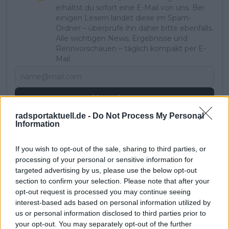
erhältst du sofort eine E-Mail von uns. Bei
einigen Lesern landet diese im Spam-
Ordner – überprüfe ihn daher bitte ebenfalls.
Alle wichtigen News, Ergebnisse und
Rennvorschauen – täglich kompakt per E-
Mail.
Abonnieren
radsportaktuell.de -
Do Not Process My Personal
Information
Pascal Michiels
SEO-Manager, Sportjournalist und Editor-in-chief
If you wish to opt-out of the sale, sharing to third parties, or
In meiner Nachbarschaft wuchs man mit der Tour de
processing of your personal or sensitive information for
France auf. Sie war überall – es waren die letzten großen
targeted advertising by us, please use the below opt-out
Jahre von Eddy Merckx. Wir waren Kinder, trugen Trikots
section to confirm your selection. Please note that after your
und spielten die gesamte Rundfahrt nach. Zwei Brücken
opt-out request is processed you may continue seeing
wurden zu unseren „Bergen“, und wir rasten über
interest-based ads based on personal information utilized by
Straßen, als Autos noch nicht den Ton angaben. Mit 13
us or personal information disclosed to third parties prior to
Jahren war mein Herz endgültig dem Radsport verfallen.
your opt-out. You may separately opt-out of the further