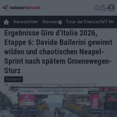
Newsletter
Rennen
Tour de France/WT Ma
▼
Ergebnisse Giro d’Italia 2026,
Etappe 6: Davide Ballerini gewinnt
wilden und chaotischen Neapel-
Sprint nach spätem Groenewegen-
Sturz
Radsport
durch
Pascal Michiels
Donnerstag, 14 Mai 2026 um 17:46