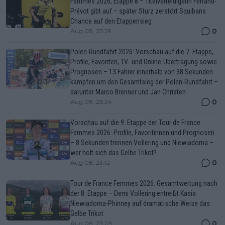
Femmes 2026, Etappe 8 – Titelverteidigerin Ferrand-
Prévot gibt auf – später Sturz zerstört Squibans
Chance auf den Etappensieg
0
Aug 08, 23:29
Polen-Rundfahrt 2026: Vorschau auf die 7. Etappe,
Profile, Favoriten, TV- und Online-Übertragung sowie
Prognosen – 13 Fahrer innerhalb von 38 Sekunden
kämpfen um den Gesamtsieg der Polen-Rundfahrt –
darunter Marco Brenner und Jan Christen
0
Aug 08, 23:24
Vorschau auf die 9. Etappe der Tour de France
Femmes 2026: Profile, Favoritinnen und Prognosen
– 8 Sekunden trennen Vollering und Niewiadoma –
wer holt sich das Gelbe Trikot?
0
Aug 08, 23:12
Tour de France Femmes 2026: Gesamtwertung nach
der 8. Etappe – Demi Vollering entreißt Kasia
Niewiadoma-Phinney auf dramatische Weise das
Gelbe Trikot
0
Aug 08, 23:09