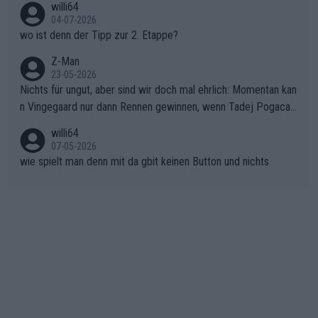
willi64
gibt. Diese Etappe wird sicher als der psychologische Wendep
04-07-2026
unkt dieser Tour in die Geschichte eingehen. Wenn man bei so
wo ist denn der Tipp zur 2. Etappe?
einem harten Aufstieg einmal den Moment verpasst und der K
onkurrentin die "zweite Luft" schenkt, ist der Schaden am Ber
Z-Man
23-05-2026
g kaum noch zu reparieren.Vor uns liegt nun das große Finale R
Nichts für ungut, aber sind wir doch mal ehrlich: Momentan kan
ichtung Nizza. Niewiadoma hat psychologisch Oberwasser, ab
n Vingegaard nur dann Rennen gewinnen, wenn Tadej Pogacar
er SD Worx und Vollering müssen jetzt All-In gehen. (gregman
nicht mitfährt!!!
n)
willi64
07-05-2026
wie spielt man denn mit da gbit keinen Button und nichts