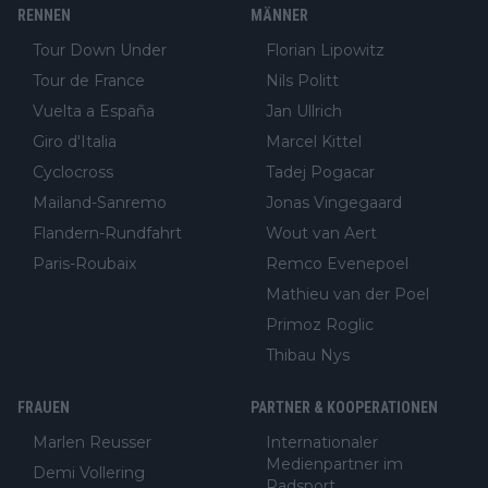
RENNEN
MÄNNER
Tour Down Under
Florian Lipowitz
Tour de France
Nils Politt
Vuelta a España
Jan Ullrich
Giro d'Italia
Marcel Kittel
Cyclocross
Tadej Pogacar
Mailand-Sanremo
Jonas Vingegaard
Flandern-Rundfahrt
Wout van Aert
Paris-Roubaix
Remco Evenepoel
Mathieu van der Poel
Primoz Roglic
Thibau Nys
FRAUEN
PARTNER & KOOPERATIONEN
Marlen Reusser
Internationaler
Medienpartner im
Demi Vollering
Radsport