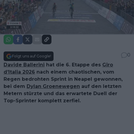
0
Folgt uns auf Google!
Davide Ballerini
hat die 6. Etappe des
Giro
d’Italia 2026
nach einem chaotischen, vom
Regen bedrohten Sprint in Neapel gewonnen,
bei dem
Dylan Groenewegen
auf den letzten
Metern stürzte und das erwartete Duell der
Top-Sprinter komplett zerfiel.