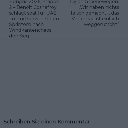
Hongrie 2026, Etappe
Dylan Groenewegen:
2 – Benoît Cosnefroy
„Wir haben nichts
schlägt spät für UAE
falsch gemacht ... das
zu und verwehrt den
Vorderrad ist einfach
Sprintern nach
weggerutscht“
Windkantenchaos
den Sieg
Schreiben Sie einen Kommentar