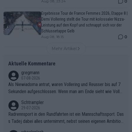
0
Aug 08, 23:24
Ergebnisse Tour de France Femmes 2026, Etappe 8 |
Demi Vollering stellt die Tour mit kolossaler Nizza-
Leistung auf den Kopf und schnappt sich vor der
Schlussetappe Gelb
0
Aug 08, 18:15
Mehr Artikel
Aktuelle Kommentare
gregmann
07-08-2026
Als Niewiadoma antrat, waren Vollering und Reusser bis auf 7
Sekunden aufgeschlossen. Wenn man am Ende sieht wie Voller
ing Reusser hat stehen lassen, ist es unverständlich, wieso Voll
Schtrampler
ering die 7 Sekunden zu Niewiadoma nicht geschlossen hat un
29-07-2026
d den Abstand hat anwachsen lassen. Ein schwerer taktischer
Radrennsport in den Rundfahrten ist ein Mannschaftssport. Das
Fehler, der den Tour Sieg kosten wird.Diese Beobachtung trifft
s Tadej dabei alles unternimmt, nebst seinen eigenen Ambition
den taktischen Kern dieser dramatischen Etappe perfekt. Die
en, gegenüber seinen Helfern Solidarität zu zeigen und so das