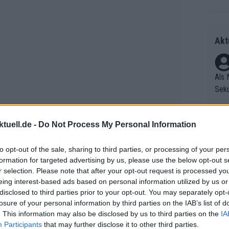
Akt
Als 
Seku
ring
olle
tuell.de -
Do Not Process My Personal Information
und 
Radr
er F
ss T
to opt-out of the sale, sharing to third parties, or processing of your per
riff
onen
formation for targeted advertising by us, please use the below opt-out s
Die 
as g
r selection. Please note that after your opt-out request is processed y
as e
Erfo
Mich
eing interest-based ads based on personal information utilized by us or
ür z
Zeic
Gest
disclosed to third parties prior to your opt-out. You may separately opt-
Mont
losure of your personal information by third parties on the IAB’s list of
et. 
n di
. This information may also be disclosed by us to third parties on the
IA
die 
Participants
that may further disclose it to other third parties.