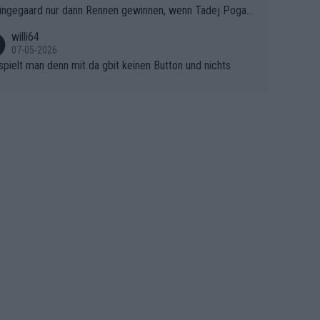
ingegaard nur dann Rennen gewinnen, wenn Tadej Pogaca
asser, aber SD Worx und Vollering müssen jetzt All-In ge
ht mitfährt!!!
 (gregmann)
willi64
07-05-2026
spielt man denn mit da gbit keinen Button und nichts