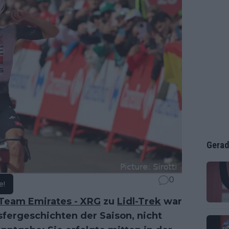
Gerad
0
e!
Team Emirates - XRG
zu
Lidl-Trek
war
sfergeschichten der Saison, nicht