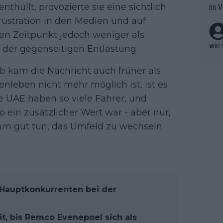
nthüllt, provozierte sie eine sichtlich
nn V
berw
r nic
Frustration in den Medien und auf
hen.
den Zeitpunkt jedoch weniger als
wie 
 der gegenseitigen Entlastung.
alb kam die Nachricht auch früher als
nleben nicht mehr möglich ist, ist es
Die UAE haben so viele Fahrer, und
o ein zusätzlicher Wert war - aber nur,
 ihm gut tun, das Umfeld zu wechseln
 Hauptkonkurrenten bei der
eit, bis Remco Evenepoel sich als