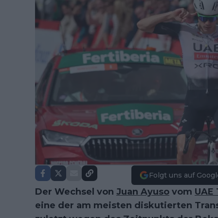
Folgt uns auf Googl
Der Wechsel von
Juan Ayuso
vom
UAE 
eine der am meisten diskutierten Tran