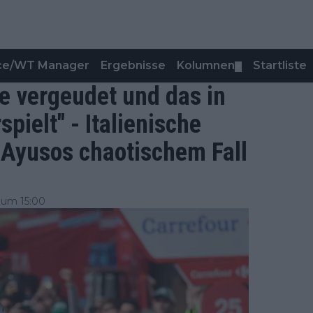
nce/WT Manager
Ergebnisse
Kolumnen
Startliste
▼
le vergeudet und das in
pielt" - Italienische
 Ayusos chaotischem Fall
 um 15:00