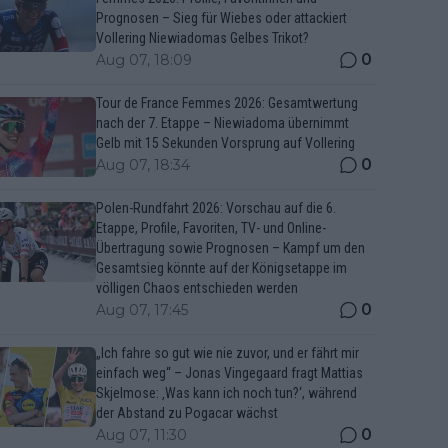
Prognosen – Sieg für Wiebes oder attackiert
Vollering Niewiadomas Gelbes Trikot?
0
Aug 07, 18:09
Tour de France Femmes 2026: Gesamtwertung
nach der 7. Etappe – Niewiadoma übernimmt
Gelb mit 15 Sekunden Vorsprung auf Vollering
0
Aug 07, 18:34
Polen-Rundfahrt 2026: Vorschau auf die 6.
Etappe, Profile, Favoriten, TV- und Online-
Übertragung sowie Prognosen – Kampf um den
Gesamtsieg könnte auf der Königsetappe im
völligen Chaos entschieden werden
0
Aug 07, 17:45
„Ich fahre so gut wie nie zuvor, und er fährt mir
einfach weg“ – Jonas Vingegaard fragt Mattias
Skjelmose: ‚Was kann ich noch tun?‘, während
der Abstand zu Pogacar wächst
0
Aug 07, 11:30