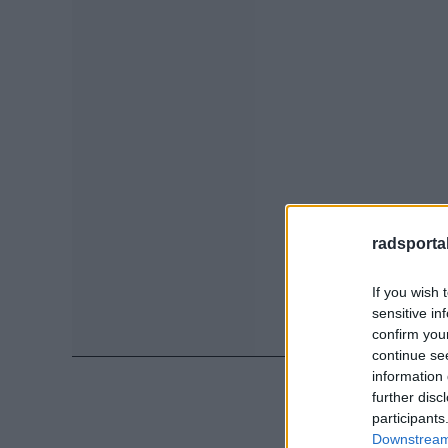
radsportak
If you wish 
sensitive in
confirm you
continue se
information 
further disc
participants
Downstream 