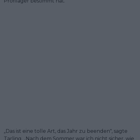
Profilager bestimmt hat.
„Das ist eine tolle Art, das Jahr zu beenden", sagte
Tarling. „Nach dem Sommer war ich nicht sicher, wie