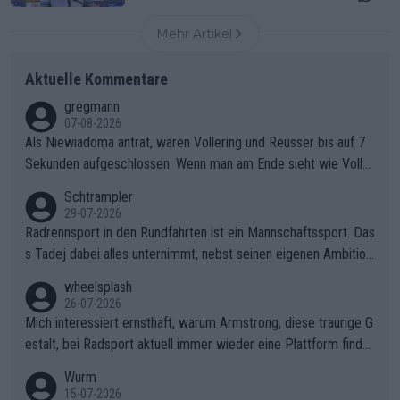
Mehr Artikel
Aktuelle Kommentare
gregmann
07-08-2026
Als Niewiadoma antrat, waren Vollering und Reusser bis auf 7
Sekunden aufgeschlossen. Wenn man am Ende sieht wie Voller
ing Reusser hat stehen lassen, ist es unverständlich, wieso Voll
Schtrampler
ering die 7 Sekunden zu Niewiadoma nicht geschlossen hat un
29-07-2026
d den Abstand hat anwachsen lassen. Ein schwerer taktischer
Radrennsport in den Rundfahrten ist ein Mannschaftssport. Das
Fehler, der den Tour Sieg kosten wird.Diese Beobachtung trifft
s Tadej dabei alles unternimmt, nebst seinen eigenen Ambition
den taktischen Kern dieser dramatischen Etappe perfekt. Die
en, gegenüber seinen Helfern Solidarität zu zeigen und so das
wheelsplash
Zögerlichkeit von Demi Vollering in diesem Moment war das e
ganze Team auch mental stark zu machen und konkret am Erf
26-07-2026
ntscheidende Puzzleteil, das Katarzyna Niewiadoma die Tür z
olg teilzuhaben, ist ihm ganz hoch anzurechnen. Das ist ein Zei
Mich interessiert ernsthaft, warum Armstrong, diese traurige G
um Gelben Trikot geöffnet hat.Das taktische Dilemma am Mon
chen weit über den Radsport hinaus.
estalt, bei Radsport aktuell immer wieder eine Plattform finde
t VentouxDie psychologische Falle: Vollering spekulierte in die
t. Könnte mir die Redaktion diese Frage beantworten?
Wurm
ser Phase darauf, dass Marlen Reusser im Gelben Trikot die N
15-07-2026
achführarbeit leistet, um ihre Gesamtführung zu verteidigen.De