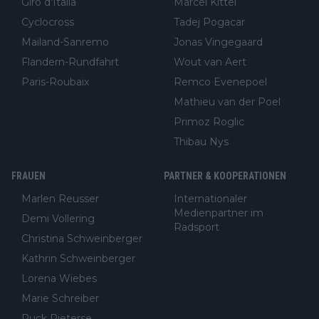
Giro d'Italia
Marcel Kittel
Cyclocross
Tadej Pogacar
Mailand-Sanremo
Jonas Vingegaard
Flandern-Rundfahrt
Wout van Aert
Paris-Roubaix
Remco Evenepoel
Mathieu van der Poel
Primoz Roglic
Thibau Nys
FRAUEN
PARTNER & KOOPERATIONEN
Marlen Reusser
Internationaler
Medienpartner im
Demi Vollering
Radsport
Christina Schweinberger
Kathrin Schweinberger
Lorena Wiebes
Marie Schreiber
Puck Pieterse