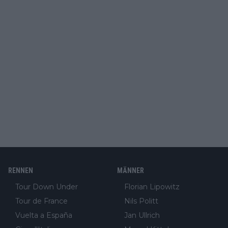
RENNEN
MÄNNER
Tour Down Under
Florian Lipowitz
Tour de France
Nils Politt
Vuelta a España
Jan Ullrich