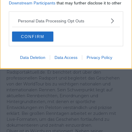
Rennvorschauen – täglich kompakt per E-
Downstream Participants
that may further disclose it to other
Mail.
third parties.
Personal Data Processing Opt Outs
Abonnieren
CONFIRM
Oliver Ried
Data Deletion
Data Access
Privacy Policy
Redakteur
Oliver Ried ist seit Anfang 2025 Redakteur bei
Radsportaktuell.de. Er berichtet dort über den
professionellen Radsport und begleitet das Geschehen
von der WorldTour bis zu wichtigen nationalen und
internationalen Rennen. Sein Schwerpunkt liegt auf
aktuellen Rennberichten, Einordnungen und
Hintergrundtexten, mit denen er sportliche
Entwicklungen im Peloton verständlich und präzise
erklärt. Bei großen Renntagen arbeitet er zudem mit
Live-Formaten, um das Geschehen fortlaufend zu
dokumentieren und zeitnah einzuordnen.
Oliver ist in Würzburg stationiert. Neben seiner