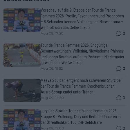
Vorschau auf die 9. Etappe der Tour de France
Femmes 2026: Profile, Favoritinnen und Prognosen
– 8 Sekunden trennen Vollering und Niewiadoma –
wer holt sich das Gelbe Trikot?
0
Aug 09, 17:28
Tour de France Femmes 2026, Endgültige
Gesamtwertungen: Vollering, Niewiadoma-Phinney
und Longo Borghini auf dem Podium – Niedermaier
gewinnt das Weiße Trikot
0
Aug 09, 19:52
Maeva Squiban entgeht nach schwerem Sturz bei
der Tour de France Femmes Knochenbrüchen –
Ausreißcoup endet unter Tränen
0
Aug 09, 12:30
Jury und Strafen Tour de France Femmes 2026,
Etappe 8 - Vollering, Gery und Berthet: Urinieren in
der Öffentlichkeit, 100 CHF Geldstrafe
0
Aug 09, 15:00