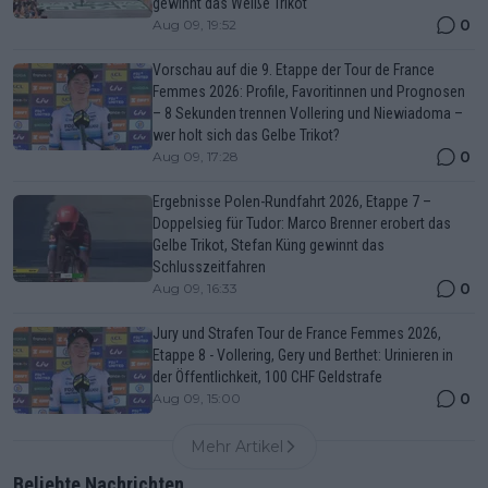
gewinnt das Weiße Trikot
0
Aug 09, 19:52
Vorschau auf die 9. Etappe der Tour de France
Femmes 2026: Profile, Favoritinnen und Prognosen
– 8 Sekunden trennen Vollering und Niewiadoma –
wer holt sich das Gelbe Trikot?
0
Aug 09, 17:28
Ergebnisse Polen-Rundfahrt 2026, Etappe 7 –
Doppelsieg für Tudor: Marco Brenner erobert das
Gelbe Trikot, Stefan Küng gewinnt das
Schlusszeitfahren
0
Aug 09, 16:33
Jury und Strafen Tour de France Femmes 2026,
Etappe 8 - Vollering, Gery und Berthet: Urinieren in
der Öffentlichkeit, 100 CHF Geldstrafe
0
Aug 09, 15:00
Mehr Artikel
Beliebte Nachrichten