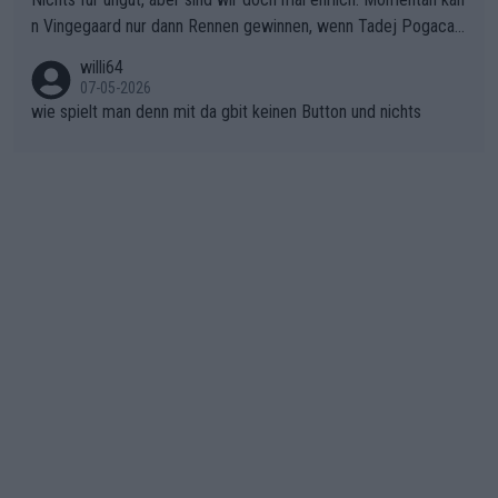
ichtung Nizza. Niewiadoma hat psychologisch Oberwasser, ab
n Vingegaard nur dann Rennen gewinnen, wenn Tadej Pogacar
er SD Worx und Vollering müssen jetzt All-In gehen. (gregman
nicht mitfährt!!!
n)
willi64
07-05-2026
wie spielt man denn mit da gbit keinen Button und nichts