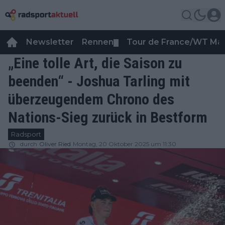
Newsletter
Rennen
Tour de France/WT Ma
▼
„Eine tolle Art, die Saison zu
beenden“ - Joshua Tarling mit
überzeugendem Chrono des
Nations-Sieg zurück in Bestform
Radsport
durch
Oliver Ried
Montag, 20 Oktober 2025 um 11:30