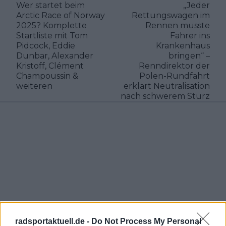
Wer startet beim
„Jeder
Arctic Race of Norway
Rettungswagen im
2025? Komplette
Rennen musste
Startliste mit Tom
Fahrer ins
Pidcock, Eddie
Krankenhaus
Dunbar, Alexander
bringen“ –
Kristoff, Clément
Renndirektor der
Champoussin &
Polen-Rundfahrt
weiteren
erklärt Neutralisation
nach schwerem Sturz
radsportaktuell.de -
Do Not Process My Personal