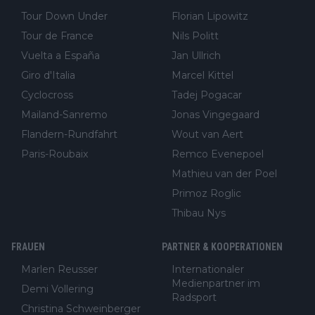
Tour Down Under
Florian Lipowitz
Tour de France
Nils Politt
Vuelta a España
Jan Ullrich
Giro d'Italia
Marcel Kittel
Cyclocross
Tadej Pogacar
Mailand-Sanremo
Jonas Vingegaard
Flandern-Rundfahrt
Wout van Aert
Paris-Roubaix
Remco Evenepoel
Mathieu van der Poel
Primoz Roglic
Thibau Nys
FRAUEN
PARTNER & KOOPERATIONEN
Marlen Reusser
Internationaler
Medienpartner im
Demi Vollering
Radsport
Christina Schweinberger