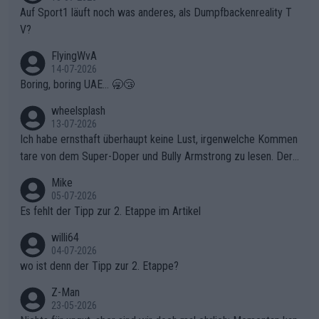
Auf Sport1 läuft noch was anderes, als Dumpfbackenreality T
V?
FlyingWvA
14-07-2026
Boring, boring UAE... 🥱😴
wheelsplash
13-07-2026
Ich habe ernsthaft überhaupt keine Lust, irgenwelche Kommen
tare von dem Super-Doper und Bully Armstrong zu lesen. Der
Typ ist so was von daneben. Er kann seine Meinung haben, abe
Mike
r die gehört nicht in dieses Medium!
05-07-2026
Es fehlt der Tipp zur 2. Etappe im Artikel
willi64
04-07-2026
wo ist denn der Tipp zur 2. Etappe?
Z-Man
23-05-2026