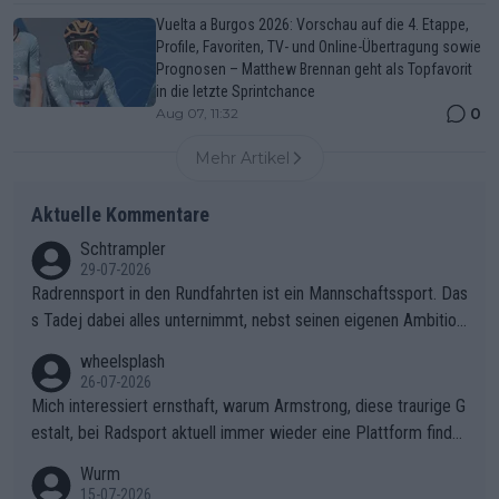
Vuelta a Burgos 2026: Vorschau auf die 4. Etappe,
Profile, Favoriten, TV- und Online-Übertragung sowie
Prognosen – Matthew Brennan geht als Topfavorit
in die letzte Sprintchance
0
Aug 07, 11:32
Mehr Artikel
Aktuelle Kommentare
Schtrampler
29-07-2026
Radrennsport in den Rundfahrten ist ein Mannschaftssport. Das
s Tadej dabei alles unternimmt, nebst seinen eigenen Ambition
en, gegenüber seinen Helfern Solidarität zu zeigen und so das
wheelsplash
ganze Team auch mental stark zu machen und konkret am Erf
26-07-2026
olg teilzuhaben, ist ihm ganz hoch anzurechnen. Das ist ein Zei
Mich interessiert ernsthaft, warum Armstrong, diese traurige G
chen weit über den Radsport hinaus.
estalt, bei Radsport aktuell immer wieder eine Plattform finde
t. Könnte mir die Redaktion diese Frage beantworten?
Wurm
15-07-2026