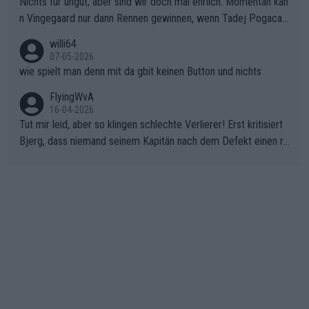
Nichts für ungut, aber sind wir doch mal ehrlich: Momentan kan
n Vingegaard nur dann Rennen gewinnen, wenn Tadej Pogacar
nicht mitfährt!!!
willi64
07-05-2026
wie spielt man denn mit da gbit keinen Button und nichts
FlyingWvA
16-04-2026
Tut mir leid, aber so klingen schlechte Verlierer! Erst kritisiert
Bjerg, dass niemand seinem Kapitän nach dem Defekt einen ro
ten Teppich ausrollt. Dann schimpft Pogacar selber über seine
"Shimano-Schubkarre", ehe Morgado denkt, dass der Weltmeis
ter mit einem platten Reifen ins Velodrome einfuhr. Schlechter
Stil!!! Insbesondere, wenn man sich die Rennsituation vor dem
Defekt anschaut - wer andern eine Grube gräbt, fällt selbst hin
ein.